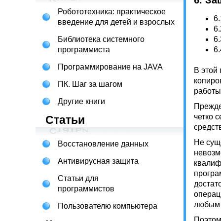
6. З
Робототехника: практическое
6.
введение для детей и взрослых
6.
Библиотека системного
6.
программиста
6.
Программирование на JAVA
В этой
копиро
ПК. Шаг за шагом
работы
Другие книги
Прежде
четко 
Статьи
средст
Не сущ
Восстановление данных
невозм
Антивирусная защита
квалиф
програ
Статьи для
достат
программистов
операц
любым 
Пользователю компьютера
Поэтом