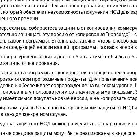
щита окажется снятой. Целью проектирования, по мнению ав
, который обеспечит невозможность получения НСД для зар
ченного времени.
ер, если вы собираетесь защитить от копирования коммер
ательно защищать эту версию от копирования "навсегда" - 
сть самой программы. Вполне достаточно, чтобы способ за
ния следующей версии вашей программы, так как в новой в
 говоря, уровень защиты должен быть таким, чтобы было бы
м защиты от копирования.
 защищать программы от копирования вообще нецелесообра
ирования свои программные продукты. Для привлечения пок
зделия и обеспечивает сопровождение на высоком уровне.
стрированным пользователям со значительными скидками. 
у имеет смысл покупать новые версии, а не копировать ста
образом, для выбора способа организации защиты от НСД 
 в каждом конкретном случае.
едства защиты от НСД можно разделить на аппаратные и п
тные средства защиты могут быть реализованы в виде спе