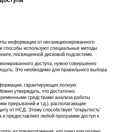
доступа
щиты информации от несанкционированного
эти способы используют специальные методы
книге, посвященной дисковой подсистеме.
ционированного доступа, нужно совершенно
ащищать. Это необходимо для правильного выбора
нформации, гарантирующих полную
ожно утверждать, что достаточно
временными средствами анализа работы
ки прерываний и т.д.), располагающие
иту от НСД. Этому способствует "открытость"
 и предоставляет любой программе доступ к
дить из предположения, что рано или поздно