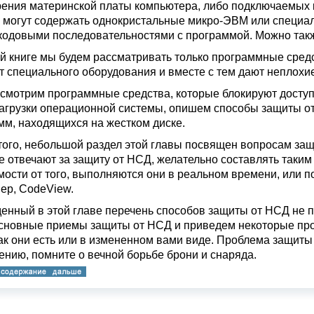
ения материнской платы компьютера, либо подключаемых к
 могут содержать однокристальные микро-ЭВМ или специ
кодовыми последовательностями с программой. Можно такж
й книге мы будем рассматривать только программные средст
т специального оборудования и вместе с тем дают неплохие
смотрим программные средства, которые блокируют доступ 
загрузки операционной системы, опишем способы защиты от
мм, находящихся на жестком диске.
того, небольшой раздел этой главы посвящен вопросам защи
е отвечают за защиту от НСД, желательно составлять таким
мости от того, выполняются они в реальном времени, или п
ер, CodeView.
енный в этой главе перечень способов защиты от НСД не п
сновные приемы защиты от НСД и приведем некоторые про
как они есть или в измененном вами виде. Проблема защит
ению, помните о вечной борьбе брони и снаряда.