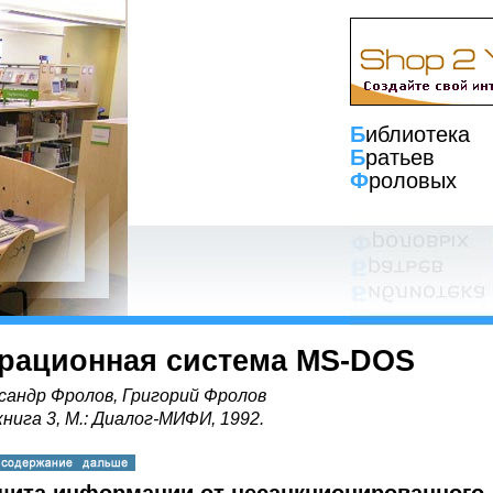
Б
иблиотека
Б
ратьев
Ф
роловых
рационная система MS-DOS
сандр Фролов, Григорий Фролов
книга 3, М.: Диалог-МИФИ, 1992.