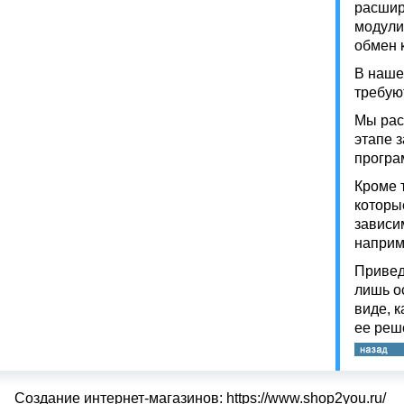
расшир
модули
обмен 
В наше
требую
Мы рас
этапе 
програ
Кроме 
которы
зависи
наприм
Привед
лишь о
виде, 
ее реш
Создание интернет-магазинов: https://www.shop2you.ru/