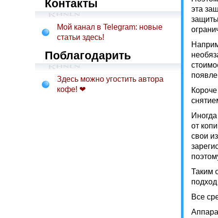
Контакты
эта за
защиты
Мой канал в Telegram: новые
ограни
статьи здесь!
Наприм
Поблагодарить
необяз
стоимо
появле
Здесь можно угостить автора
кофе! ❤
Короче
снятие
Иногда
от коп
свои и
зареги
поэтом
Таким 
подход
Все ср
Аппара