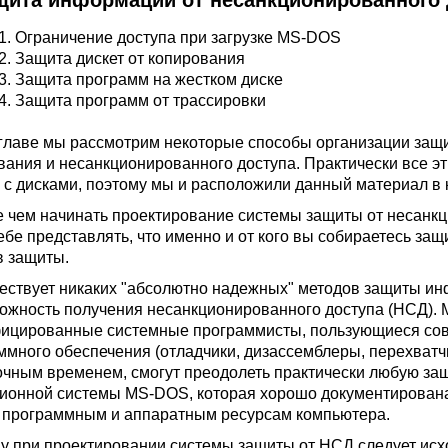
ащита информации от несанкционированного 
1.
Ограничение доступа при загрузке MS-DOS
2.
Защита дискет от копирования
3.
Защита программ на жестком диске
4.
Защита программ от трассировки
 главе мы рассмотрим некоторые способы организации за
вания и несанкционированного доступа. Практически все 
 с дисками, поэтому мы и расположили данный материал в 
 чем начинать проектирование системы защиты от несанк
себе представлять, что именно и от кого вы собираетесь з
в защиты.
ествует никаких "абсолютно надежных" методов защиты и
ожность получения несанкционированного доступа (НСД). М
ицированные системные программисты, пользующиеся со
ммного обеспечения (отладчики, дизассемблеры, перехватчи
очным временем, смогут преодолеть практически любую защ
ионной системы MS-DOS, которая хорошо документирована
программным и аппаратным ресурсам компьютера.
у при проектировании системы защиты от НСД следует исхо