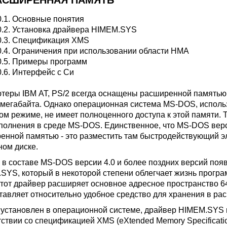
РАСШИРЕННАЯ ПАМЯТЬ
0.1.
Основные понятия
0.2.
Установка драйвера HIMEM.SYS
0.3.
Спецификация XMS
0.4.
Ограничения при использовании области HMA
0.5.
Примеры программ
0.6.
Интерфейс с Си
теры IBM AT, PS/2 всегда оснащены расширенной памятью
 мегабайта. Однако операционная система MS-DOS, исполь
ом режиме, не имеет полноценного доступа к этой памяти.
полнения в среде MS-DOS. Единственное, что MS-DOS версий
енной памятью - это разместить там быстродействующий эл
ном диске.
 в составе MS-DOS версии 4.0 и более поздних версий по
SYS, который в некоторой степени облегчает жизнь прогр
тот драйвер расширяет основное адресное пространство 6
тавляет относительно удобное средство для хранения в р
 установлен в операционной системе, драйвер HIMEM.SYS
тствии со спецификацией XMS (eXtended Memory Specificat