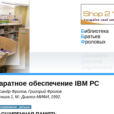
Б
иблиотека
Б
ратьев
Ф
роловых
аратное обеспечение IBM PC
сандр Фролов, Григорий Фролов
книга 1, М.: Диалог-МИФИ, 1992.