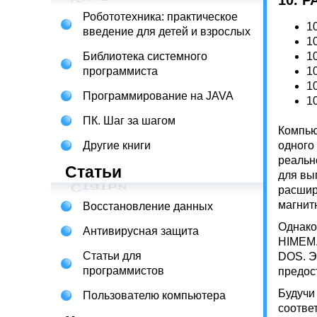
10. 
Робототехника: практическое
1
введение для детей и взрослых
1
Библиотека системного
1
программиста
1
1
Программирование на JAVA
1
ПК. Шаг за шагом
Компью
Другие книги
одного
реальн
Статьи
для вы
расшир
магнит
Восстановление данных
Однако
Антивирусная защита
HIMEM.
Статьи для
DOS. Э
программистов
предос
Будучи
Пользователю компьютера
соотве