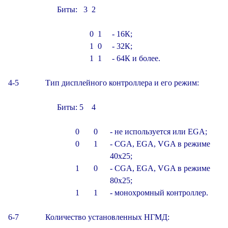
                        Биты:   3  2

                                        0  1     - 16К;

                                        1  0     - 32К;

                                        1  1     - 64К и более.

4-5             Тип дисплейного контроллера и его режим:

                        Биты: 5    4

                                 0       0      - не используется или EGA;

                                 0       1      - CGA, EGA, VGA в режиме

                                                  40x25;

                                 1       0      - CGA, EGA, VGA в режиме

                                                  80x25;

                                 1       1      - монохромный контроллер.

6-7             Количество установленных НГМД:
