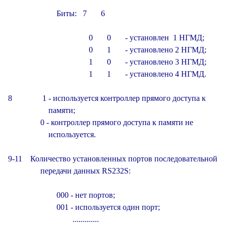
                        Биты:   7       6

                                        0       0       - установлен  1 НГМД;

                                        0       1       - установлено 2 НГМД;

                                        1       0       - установлено 3 НГМД;

                                        1       1       - установлено 4 НГМД.

8               1 - используется контроллер прямого доступа к

                    памяти;

                0 - контроллер прямого доступа к памяти не

                    используется.

9-11    Количество установленных портов последовательной

                передачи данных RS232S:

                        000 - нет портов;

                        001 - используется один порт;

                                .............
