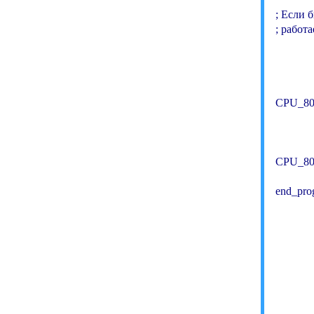
; Если 
; работа
         
          
CPU_802
         
          
CPU_808
         
end_prog
           
            
           