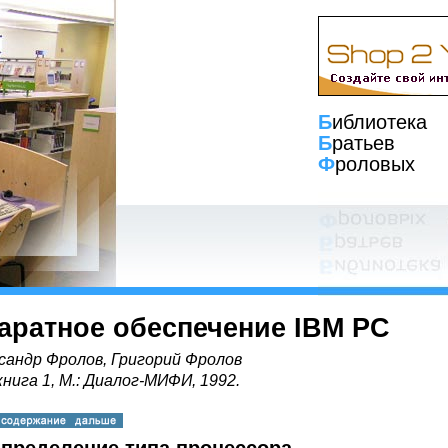
Б
иблиотека
Б
ратьев
Ф
роловых
аратное обеспечение IBM PC
сандр Фролов, Григорий Фролов
книга 1, М.: Диалог-МИФИ, 1992.