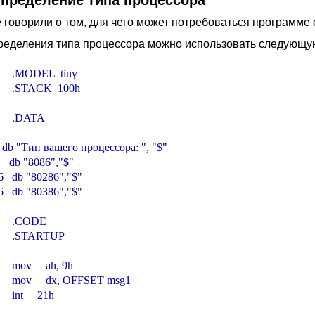
Определение типа процессора
 говорили о том, для чего может потребоваться программе 
ределения типа процессора можно использовать следующу
        .MODEL  tiny

        .STACK  100h

       .DATA

  db "Тип вашего процессора: ", "$"

  db "8086","$"

   db "80286","$"

   db "80386","$"

        .CODE

        .STARTUP

       mov     ah, 9h

         mov     dx, OFFSET msg1

      int     21h
