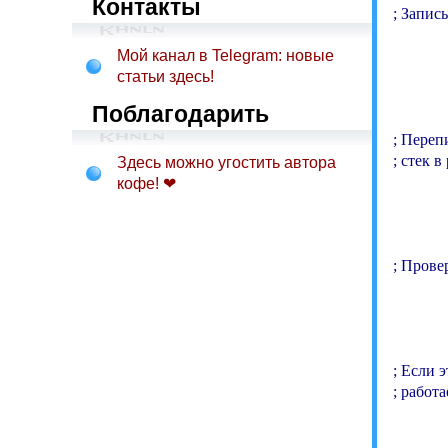
Контакты
; Запис
Мой канал в Telegram: новые
           
статьи здесь!
           
            
Поблагодарить
; Переп
; стек в
Здесь можно угостить автора
кофе! ❤
            
            
; Прове
          
          
; Если 
; работа
          