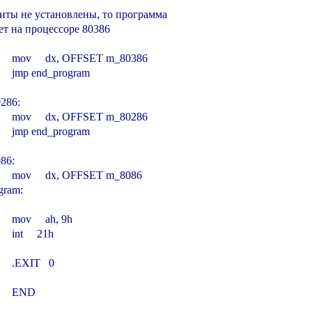
биты не установлены, то программа

ет на процессоре 80386

         mov     dx, OFFSET m_80386

        jmp end_program

86:

         mov     dx, OFFSET m_80286

        jmp end_program

6:

         mov     dx, OFFSET m_8086

ram:

       mov     ah, 9h

      int     21h

       .EXIT   0
