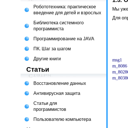
1.5. 
Робототехника: практическое
Мы уже
введение для детей и взрослых
Для оп
Библиотека системного
программиста
          
          
Программирование на JAVA
           
ПК. Шаг за шагом
Другие книги
msg1    
m_8086  
Статьи
m_80286
m_80386
Восстановление данных
          
Антивирусная защита
          
Статьи для
           
программистов
         
Пользователю компьютера
            