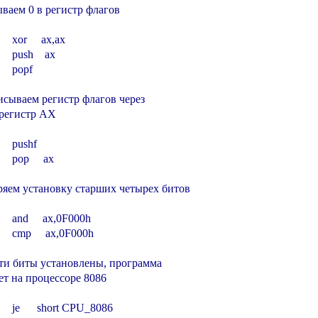
ываем 0 в регистр флагов

       xor     ax,ax

       push    ax

      popf

исываем регистр флагов через

 регистр AX

      pushf

      pop     ax

ряем установку старших четырех битов

        and     ax,0F000h

        cmp     ax,0F000h

эти биты установлены, программа

ет на процессоре 8086

        je      short CPU_8086
