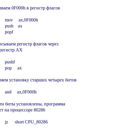
ываем 0F000h в регистр флагов

        mov     ax,0F000h

       push    ax

      popf

исываем регистр флагов через

 регистр AX

      pushf

      pop     ax

ряем установку старших четырех битов

        and     ax,0F000h

эти биты установлены, программа

ет на процессоре 80286

        jz      short CPU_80286
