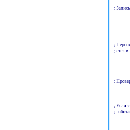
; Запис
          
           
            
; Переп
; стек в
            
            
; Прове
          
; Если 
; работа
          