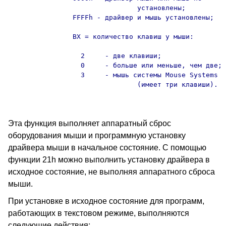
                                установлены;

                FFFFh - драйвер и мышь установлены;

                BX = количество клавиш у мыши:

                  2     - две клавиши;

                  0     - больше или меньше, чем две;

                  3     - мышь системы Mouse Systems

                                (имеет три клавиши).

Эта функция выполняет аппаратный сброс
оборудования мыши и программную установку
драйвера мыши в начальное состояние. С помощью
функции 21h можно выполнить установку драйвера в
исходное состояние, не выполняя аппаратного сброса
мыши.
При установке в исходное состояние для программ,
работающих в текстовом режиме, выполняются
следующие действия: