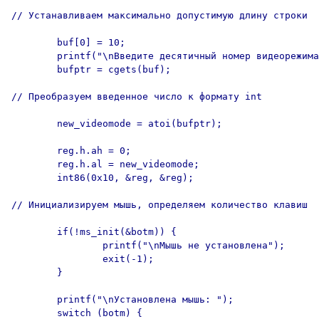
// Устанавливаем максимально допустимую длину строки

        buf[0] = 10;

        printf("\nВведите десятичный номер видеорежима
        bufptr = cgets(buf);

// Преобразуем введенное число к формату int

        new_videomode = atoi(bufptr);

        reg.h.ah = 0;

        reg.h.al = new_videomode;

        int86(0x10, &reg, &reg);

// Инициализируем мышь, определяем количество клавиш

        if(!ms_init(&botm)) {

                printf("\nМышь не установлена");

                exit(-1);

        }

        printf("\nУстановлена мышь: ");

        switch (botm) {
