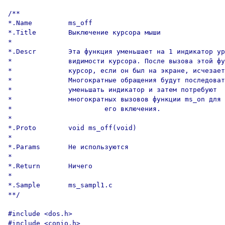
/**

*.Name         ms_off

*.Title        Выключение курсора мыши

*

*.Descr        Эта функция уменьшает на 1 индикатор ур
*              видимости курсора. После вызова этой фу
*              курсор, если он был на экране, исчезает
*              Многократные обращения будут последоват
*              уменьшать индикатор и затем потребуют 

*              многократных вызовов функции ms_on для 

*                       его включения.

*

*.Proto        void ms_off(void)

*

*.Params       Не используются

*

*.Return       Ничего

*

*.Sample       ms_sampl1.c

**/

#include <dos.h>

#include <conio.h>
