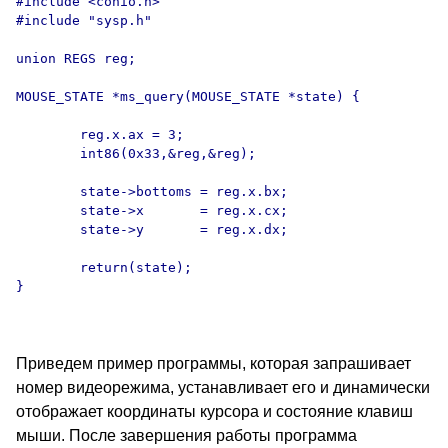
#include <conio.h>

#include "sysp.h"

union REGS reg;

MOUSE_STATE *ms_query(MOUSE_STATE *state) {

        reg.x.ax = 3;

        int86(0x33,&reg,&reg);

        state->bottoms = reg.x.bx;

        state->x       = reg.x.cx;

        state->y       = reg.x.dx;

        return(state);

}

Приведем пример программы, которая запрашивает
номер видеорежима, устанавливает его и динамически
отображает координаты курсора и состояние клавиш
мыши. После завершения работы программа