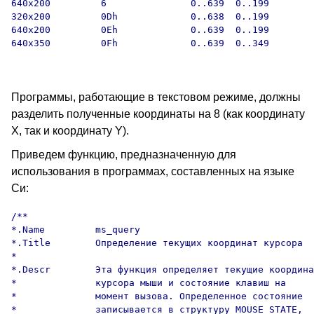
640x200         6               0..639  0..199

320x200         0Dh             0..638  0..199

640x200         0Eh             0..639  0..199

640x350         0Fh             0..639  0..349

Программы, работающие в текстовом режиме, должны
разделить полученные координаты на 8 (как координату
X, так и координату Y).
Приведем функцию, предназначенную для
использования в программах, составленных на языке
Си:
/**

*.Name         ms_query

*.Title        Определение текущих координат курсора

*

*.Descr        Эта функция определяет текущие координа
*              курсора мыши и состояние клавиш на 

*              момент вызова. Определенное состояние 

*              записывается в структуру MOUSE_STATE, 
