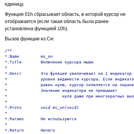
единицу.
Функция 01h сбрасывает область, в которой курсор не
отображается (если такая область была ранее
установлена функцией 10h).
Вызов функции из Си:
/**

*.Name         ms_on

*.Title        Включение курсора мыши

*

*.Descr        Эта функция увеличивает на 1 индикатор

*              уровня видимости курсора. Если индикато
*              равен нулю, курсор появляется на экране
*              Значение индикатора не превышает

*                       нуля даже при многократных выз
*

*.Proto        void ms_on(void)

*

*.Params       Не используются

*

*.Return       Ничего
