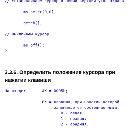
// Устанавливаем курсор в левый верхний угол экрана

        ms_setcr(0,0);

        getch();

// Выключаем курсор

        ms_off();

}

3.3.6. Определить положение курсора при
нажатии клавиши
На входе:       AX = 0005h;

                BX = клавиша, при нажатии которой

                     запоминается состояние мыши:

                        0 - левая;

                        1 - правая;

                        2 - средняя.
