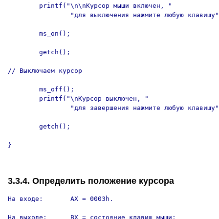
        printf("\n\nКурсор мыши включен, "

                "для выключения нажмите любую клавишу"
        ms_on();

        getch();

// Выключаем курсор

        ms_off();

        printf("\nКурсор выключен, "

                "для завершения нажмите любую клавишу"
        getch();

}

3.3.4. Определить положение курсора
На входе:       AX = 0003h.

На выходе:      BX = состояние клавиш мыши:
