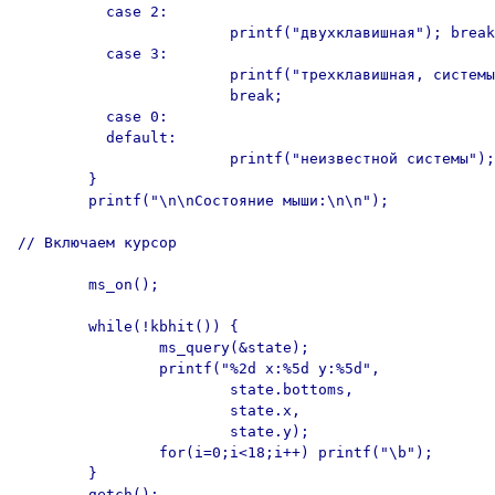
          case 2:

                        printf("двухклавишная"); break
          case 3:

                        printf("трехклавишная, системы
                        break;

          case 0:

          default:

                        printf("неизвестной системы");
        }

        printf("\n\nСостояние мыши:\n\n");

// Включаем курсор

        ms_on();

        while(!kbhit()) {

                ms_query(&state);

                printf("%2d x:%5d y:%5d",

                        state.bottoms,

                        state.x,

                        state.y);

                for(i=0;i<18;i++) printf("\b");

        }

        getch();
