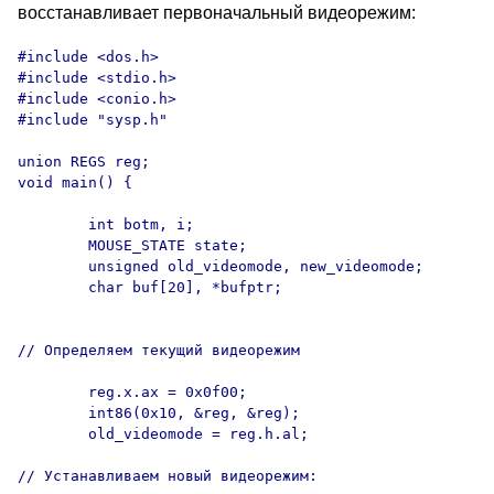
восстанавливает первоначальный видеорежим:
#include <dos.h>

#include <stdio.h>

#include <conio.h>

#include "sysp.h"

union REGS reg;

void main() {

        int botm, i;

        MOUSE_STATE state;

        unsigned old_videomode, new_videomode;

        char buf[20], *bufptr;

// Определяем текущий видеорежим

        reg.x.ax = 0x0f00;

        int86(0x10, &reg, &reg);

        old_videomode = reg.h.al;

// Устанавливаем новый видеорежим:
