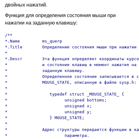
двойных нажатий.
Функция для определения состояния мыши при
нажатии на заданную клавишу:
/**

*.Name         ms_querp

*.Title        Определение состояния мыши при нажатии 
*

*.Descr        Эта функция определяет координаты курсо
*              и состояние клавиш в момент нажатия на 
*              заданную клавишу.

*              Определенное состояние записывается в с
*              MOUSE_STATE, описанную в файле sysp.h:

*

*                 typedef struct _MOUSE_STATE_ {

*                       unsigned bottoms;

*                       unsigned x;

*                       unsigned y;

*                 } MOUSE_STATE;

*

*              Адрес структуры передается функции в ка
*                       параметра.
