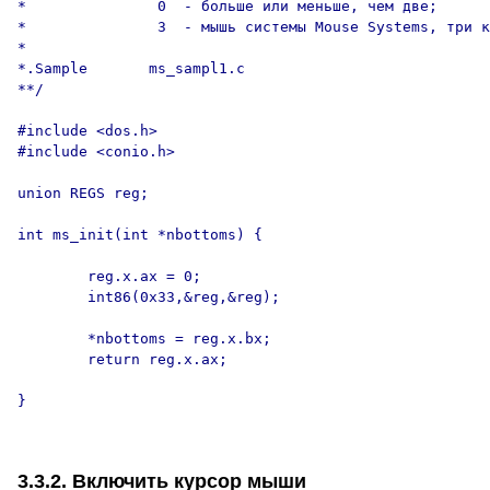
*               0  - больше или меньше, чем две;

*               3  - мышь системы Mouse Systems, три к
*

*.Sample       ms_sampl1.c

**/

#include <dos.h>

#include <conio.h>

union REGS reg;

int ms_init(int *nbottoms) {

        reg.x.ax = 0;

        int86(0x33,&reg,&reg);

        *nbottoms = reg.x.bx;

        return reg.x.ax;

}

3.3.2. Включить курсор мыши