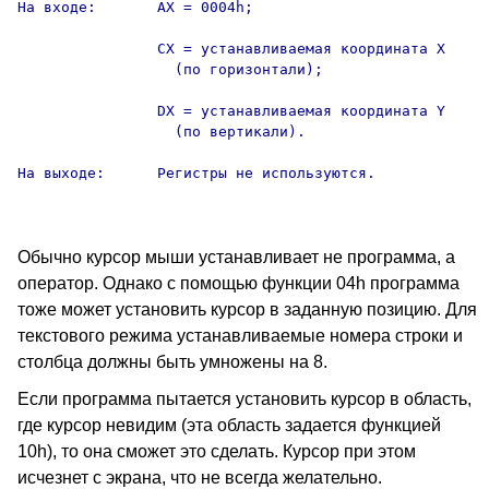
На входе:       AX = 0004h;

                CX = устанавливаемая координата X 

                  (по горизонтали);

                DX = устанавливаемая координата Y

                  (по вертикали).

На выходе:      Регистры не используются.

Обычно курсор мыши устанавливает не программа, а
оператор. Однако с помощью функции 04h программа
тоже может установить курсор в заданную позицию. Для
текстового режима устанавливаемые номера строки и
столбца должны быть умножены на 8.
Если программа пытается установить курсор в область,
где курсор невидим (эта область задается функцией
10h), то она сможет это сделать. Курсор при этом
исчезнет с экрана, что не всегда желательно.