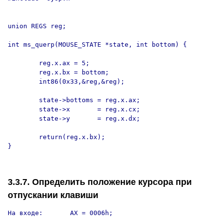
union REGS reg;

int ms_querp(MOUSE_STATE *state, int bottom) {

        reg.x.ax = 5;

        reg.x.bx = bottom;

        int86(0x33,&reg,&reg);

        state->bottoms = reg.x.ax;

        state->x       = reg.x.cx;

        state->y       = reg.x.dx;

        return(reg.x.bx);

}

3.3.7. Определить положение курсора при
отпускании клавиши
На входе:       AX = 0006h;
