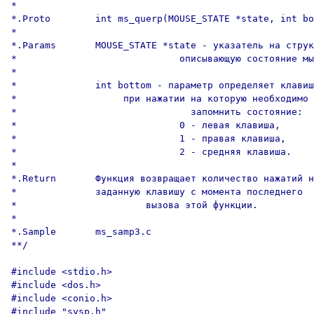
*

*.Proto        int ms_querp(MOUSE_STATE *state, int bo
*

*.Params       MOUSE_STATE *state - указатель на струк
*                             описывающую состояние мы
*

*              int bottom - параметр определяет клавиш
*                   при нажатии на которую необходимо 

*                               запомнить состояние:

*                             0 - левая клавиша,

*                             1 - правая клавиша,

*                             2 - средняя клавиша.

*

*.Return       Функция возвращает количество нажатий н
*              заданную клавишу с момента последнего 

*                       вызова этой функции.

*

*.Sample       ms_samp3.c

**/

#include <stdio.h>

#include <dos.h>

#include <conio.h>

#include "sysp.h"
