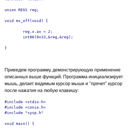
union REGS reg;

void ms_off(void) {

        reg.x.ax = 2;

        int86(0x33,&reg,&reg);

}

Приведем программу, демонстрирующую применение
описанных выше функций. Программа инициализирует
мышь, делает видимым курсор мыши и "прячет" курсор
после нажатия на любую клавишу:
#include <stdio.h>

#include <conio.h>

#include "sysp.h"

void main() {
