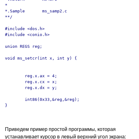
*

*.Sample       ms_samp2.c

**/

#include <dos.h>

#include <conio.h>

union REGS reg;

void ms_setcr(int x, int y) {

        reg.x.ax = 4;

        reg.x.cx = x;

        reg.x.dx = y;

        int86(0x33,&reg,&reg);

}

Приведем пример простой программы, которая
устанавливает курсор в левый верхний угол экрана: