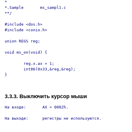
*

*.Sample       ms_sampl1.c

**/

#include <dos.h>

#include <conio.h>

union REGS reg;

void ms_on(void) {

        reg.x.ax = 1;

        int86(0x33,&reg,&reg);

}

3.3.3. Выключить курсор мыши
На входе:       AX = 0002h.

На выходе:      регистры не используются.
