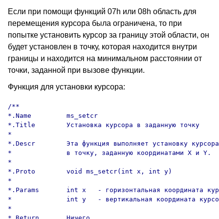
Если при помощи функций 07h или 08h область для
перемещения курсора была ограничена, то при
попытке установить курсор за границу этой области, он
будет установлен в точку, которая находится внутри
границы и находится на минимальном расстоянии от
точки, заданной при вызове функции.
Функция для установки курсора:
/**

*.Name         ms_setcr

*.Title        Установка курсора в заданную точку

*

*.Descr        Эта функция выполняет установку курсора
*              в точку, заданную координатами X и Y.

*

*.Proto        void ms_setcr(int x, int y)

*

*.Params       int x   - горизонтальная координата кур
*              int y   - вертикальная координата курсо
*

*.Return       Ничего
