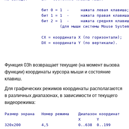
                бит 0 = 1  -     нажата левая клавиша;

                бит 1 = 1  -     нажата правая клавиша
                бит 2 = 1  -     нажата средняя клавиш
                        (для мыши системы Mouse System
                CX = координата X (по горизонтали);

                DX = координата Y (по вертикали).

Функция 03h возвращает текущие (на момент вызова
функции) координаты курсора мыши и состояние
клавиш.
Для графических режимов координаты располагаются
в различных диапазонах, в зависимости от текущего
видеорежима:
Размер экрана   Номер режима    Диапазон координат

                                X       Y

320x200         4,5             0..638  0..199
