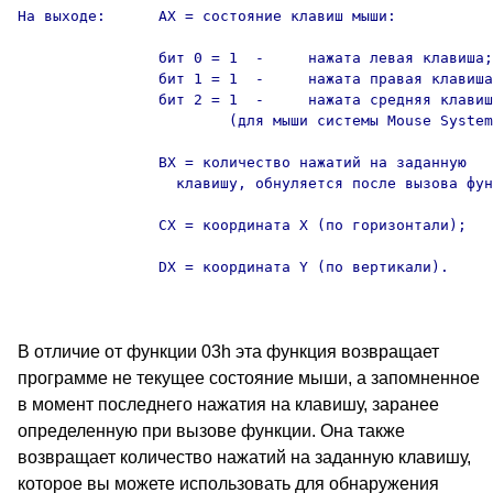
На выходе:      AX = состояние клавиш мыши:

                бит 0 = 1  -     нажата левая клавиша;

                бит 1 = 1  -     нажата правая клавиша
                бит 2 = 1  -     нажата средняя клавиш
                        (для мыши системы Mouse System
                BX = количество нажатий на заданную

                  клавишу, обнуляется после вызова фун
                CX = координата X (по горизонтали);

                DX = координата Y (по вертикали).

В отличие от функции 03h эта функция возвращает
программе не текущее состояние мыши, а запомненное
в момент последнего нажатия на клавишу, заранее
определенную при вызове функции. Она также
возвращает количество нажатий на заданную клавишу,
которое вы можете использовать для обнаружения