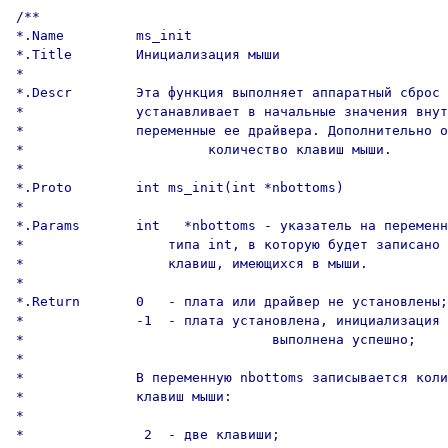
/**

*.Name         ms_init

*.Title        Инициализация мыши

*

*.Descr        Эта функция выполняет аппаратный сброс 
*              устанавливает в начальные значения внут
*              переменные ее драйвера. Дополнительно о
*                       количество клавиш мыши.

*

*.Proto        int ms_init(int *nbottoms)

*

*.Params       int   *nbottoms - указатель на переменн
*                  типа int, в которую будет записано 
*                  клавиш, имеющихся в мыши.

*

*.Return       0   - плата или драйвер не установлены;

*              -1  - плата установлена, инициализация 

*                               выполнена успешно;

*

*              В переменную nbottoms записывается коли
*              клавиш мыши:

*

*               2  - две клавиши;
