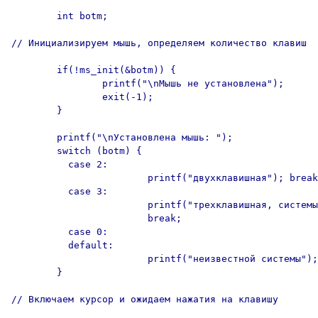
        int botm;

// Инициализируем мышь, определяем количество клавиш

        if(!ms_init(&botm)) {

                printf("\nМышь не установлена");

                exit(-1);

        }

        printf("\nУстановлена мышь: ");

        switch (botm) {

          case 2:

                        printf("двухклавишная"); break
          case 3:

                        printf("трехклавишная, системы
                        break;

          case 0:

          default:

                        printf("неизвестной системы");
        }

// Включаем курсор и ожидаем нажатия на клавишу
