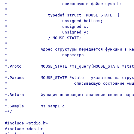
*                       описанную в файле sysp.h:

*

*                 typedef struct _MOUSE_STATE_ {

*                       unsigned bottoms;

*                       unsigned x;

*                       unsigned y;

*                 } MOUSE_STATE;

*

*              Адрес структуры передается функции в ка
*                       параметра.

*

*.Proto        MOUSE_STATE *ms_query(MOUSE_STATE *stat
*

*.Params       MOUSE_STATE *state - указатель на струк
*                            описывающую состояние мыш
*

*.Return       Функция возвращает значение своего пара
*

*.Sample       ms_samp1.c

**/

#include <stdio.h>

#include <dos.h>
