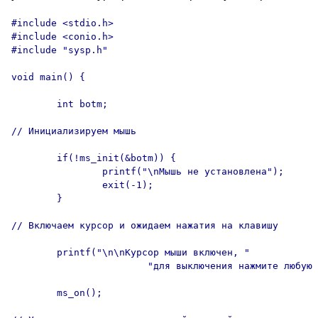
#include <stdio.h>

#include <conio.h>

#include "sysp.h"

void main() {

        int botm;

// Инициализируем мышь

        if(!ms_init(&botm)) {

                printf("\nМышь не установлена");

                exit(-1);

        }

// Включаем курсор и ожидаем нажатия на клавишу

        printf("\n\nКурсор мыши включен, "

                        "для выключения нажмите любую 
        ms_on();
