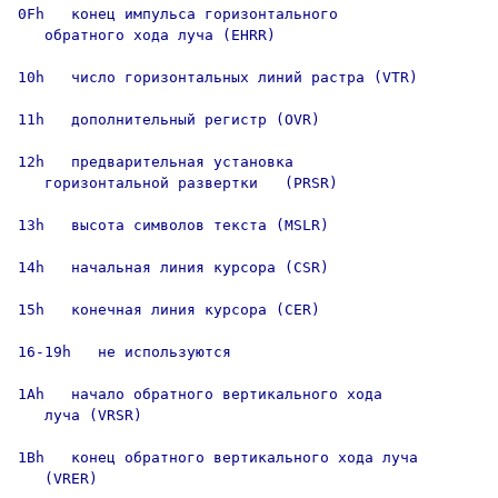
0Fh   конец импульса горизонтального

   обратного хода луча (EHRR)

10h   число горизонтальных линий растра (VTR)

11h   дополнительный регистр (OVR)

12h   предварительная установка

   горизонтальной развертки   (PRSR)

13h   высота символов текста (MSLR)

14h   начальная линия курсора (CSR)

15h   конечная линия курсора (CER)

16-19h   не используются

1Ah   начало обратного вертикального хода

   луча (VRSR)

1Bh   конец обратного вертикального хода луча

   (VRER)
