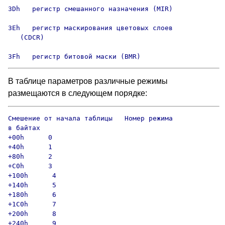
3Dh   регистр смешанного назначения (MIR)

3Eh   регистр маскирования цветовых слоев

   (CDCR)

3Fh   регистр битовой маски (BMR)
В таблице параметров различные режимы
размещаются в следующем порядке:
Смешение от начала таблицы   Номер режима

в байтах

+00h      0

+40h      1

+80h      2

+C0h      3

+100h      4

+140h      5

+180h      6

+1C0h      7

+200h      8

+240h      9
