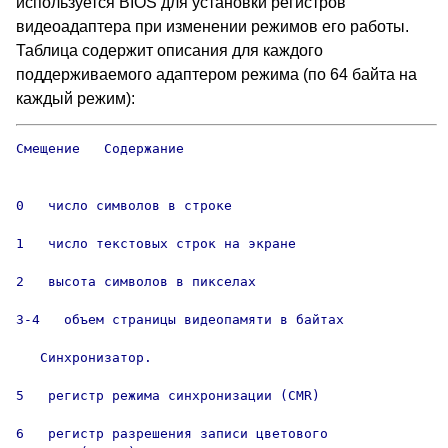
используется BIOS для установки регистров
видеоадаптера при изменении режимов его работы.
Таблица содержит описания для каждого
поддерживаемого адаптером режима (по 64 байта на
каждый режим):
Смещение   Содержание

0   число символов в строке

1   число текстовых строк на экране

2   высота символов в пикселах

3-4   объем страницы видеопамяти в байтах

   Синхронизатор.

5   регистр режима синхронизации (CMR)

6   регистр разрешения записи цветового 
