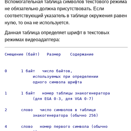
Вспомогательная таблица символов текстового режима
не обязательно должна присутствовать. Если
соответствующий указатель в таблице окружения равен
нулю, то она не используется.
Данная таблица определяет шрифт в текстовых
режимах видеоадаптера:
Смещение (байт)   Размер    Содержание

0      1 байт   число байтов,

            используемых при определении

            одного символа шрифта

1      1 байт   номер таблицы знакогенератора

            (для EGA 0-3, для VGA 0-7)

2      слово   число символов в таблице

            знакогенератора (обычно 256)

4      слово   номер первого символа (обычно
