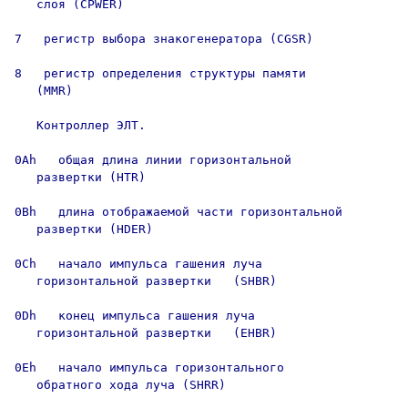
   слоя (CPWER)

7   регистр выбора знакогенератора (CGSR)

8   регистр определения структуры памяти

   (MMR)

   Контроллер ЭЛТ.

0Ah   общая длина линии горизонтальной 

   развертки (HTR)

0Bh   длина отображаемой части горизонтальной

   развертки (HDER)

0Ch   начало импульса гашения луча

   горизонтальной развертки   (SHBR)

0Dh   конец импульса гашения луча

   горизонтальной развертки   (EHBR)

0Eh   начало импульса горизонтального

   обратного хода луча (SHRR)
