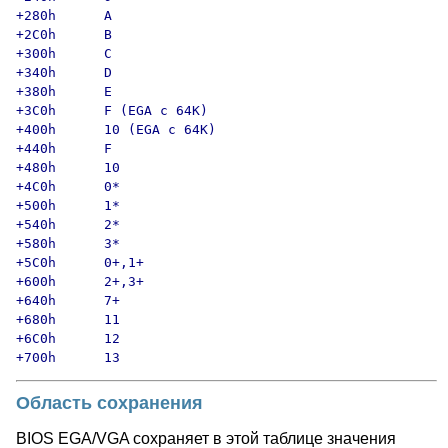
+280h      A

+2C0h      B

+300h      C

+340h      D

+380h      E

+3C0h      F (EGA с 64К)

+400h      10 (EGA с 64К)

+440h      F

+480h      10

+4C0h      0*

+500h      1*

+540h      2*

+580h      3*

+5C0h      0+,1+

+600h      2+,3+

+640h      7+

+680h      11

+6C0h      12

+700h      13
Область сохранения
BIOS EGA/VGA сохраняет в этой таблице значения