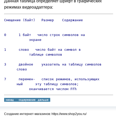
Данная таблица определяет шрифт в графических
режимах видеоадаптера:
Смещение (байт)   Размер    Содержание

0      1 байт   число строк символов на

            экране

1      слово   число байт на символ в

            таблице символов

3      двойное    указатель на таблицу символов 

      слово   

7      перемен-   список режимов, использующих

      ный      эту таблицу символов;

            оканчивается числом FFh
Создание интернет-магазинов: https://www.shop2you.ru/