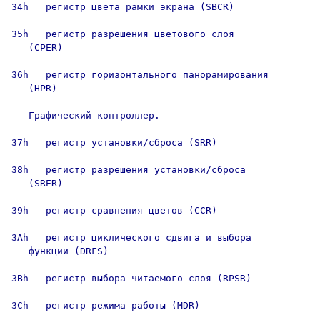
34h   регистр цвета рамки экрана (SBCR)

35h   регистр разрешения цветового слоя

   (CPER)

36h   регистр горизонтального панорамирования

   (HPR)

   Графический контроллер.

37h   регистр установки/сброса (SRR)

38h   регистр разрешения установки/сброса

   (SRER)

39h   регистр сравнения цветов (CCR)

3Ah   регистр циклического сдвига и выбора

   функции (DRFS)

3Bh   регистр выбора читаемого слоя (RPSR)

3Ch   регистр режима работы (MDR)
