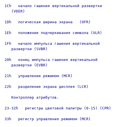
1Ch   начало гашения вертикальной развертки

   (VDER)

1Dh   логическая ширина экрана   (OFR)

1Eh   положение подчеркивания символа (ULR)

1Fh   начало импульса гашения вертикальной

   развертки (SVBR)

20h   конец импульса гашения вертикальной

   развертки (EVBR)

21h   управление режимом (MCR)

22h   разделение экрана дисплея (LCR)

   Контроллер атрибутов.

23-32h   регистры цветовой палитры (0-15) (CPR)

33h   регистр управления режимом (MCR)
