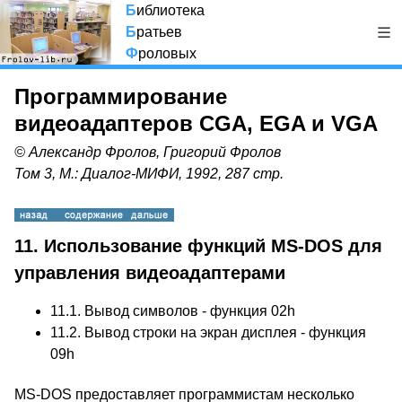
Б
иблиотека
Б
ратьев
Ф
роловых
Программирование
видеоадаптеров CGA, EGA и VGA
© Александр Фролов, Григорий Фролов
Том 3, М.: Диалог-МИФИ, 1992, 287 стр.
11. Использование функций MS-DOS для
управления видеоадаптерами
11.1. Вывод символов - функция 02h
11.2. Вывод строки на экран дисплея - функция
09h
MS-DOS предоставляет программистам несколько