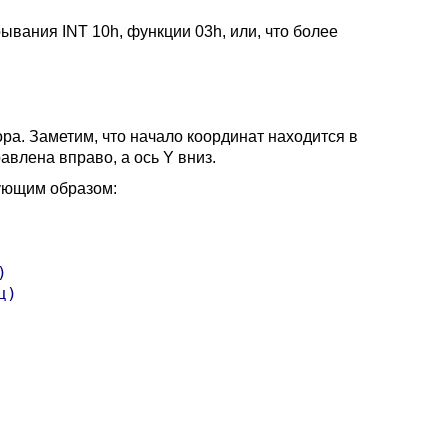
вания INT 10h, функции 03h, или, что более
ра. Заметим, что начало координат находится в
авлена вправо, а ось Y вниз.
дующим образом:


)
