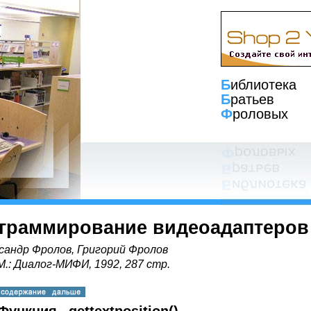
Б
иблиотека
Б
ратьев
Ф
роловых
граммирование видеоадаптеров
сандр Фролов, Григорий Фролов
 М.: Диалог-МИФИ, 1992, 287 стр.