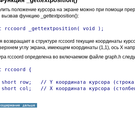
 Функция _gettextposition()
лить положение курсора на экране можно при помощи преры
 вызвав функцию _gettextposition():
t rccoord _gettextposition( void );
я возвращает в структуре rccoord текущие координаты курсо
верхнем углу экрана, имеющем координаты (1,1), ось X напр
ура rccoord определена во включаемом файле graph.h сле
t rccoord {

 short row;   // Y координата курсора (строка)
 short col;   // X координата курсора (столбец