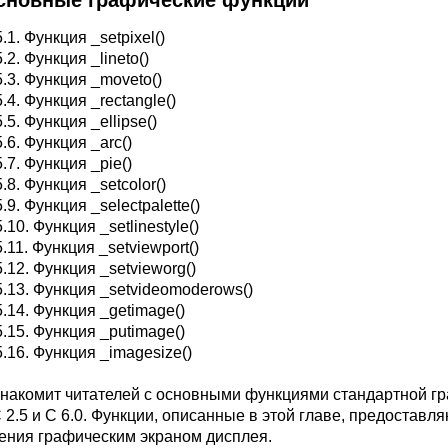
Основные графические функции
.1. Функция _setpixel()
.2. Функция _lineto()
5.3. Функция _moveto()
.4. Функция _rectangle()
.5. Функция _ellipse()
.6. Функция _arc()
.7. Функция _pie()
.8. Функция _setcolor()
.9. Функция _selectpalette()
.10. Функция _setlinestyle()
.11. Функция _setviewport()
5.12. Функция _setvieworg()
5.13. Функция _setvideomoderows()
5.14. Функция _getimage()
5.15. Функция _putimage()
5.16. Функция _imagesize()
знакомит читателей с основными функциями стандартной гр
C 2.5 и C 6.0. Функции, описанные в этой главе, предоста
ения графическим экраном дисплея.