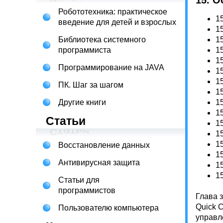
15. 
Робототехника: практическое
15
введение для детей и взрослых
15
Библиотека системного
1
программиста
15
15
Программирование на JAVA
15
15
ПК. Шаг за шагом
15
Другие книги
15
15
Статьи
15
1
1
Восстановление данных
1
Антивирусная защита
1
1
Статьи для
программистов
Глава 
Quick 
Пользователю компьютера
управл