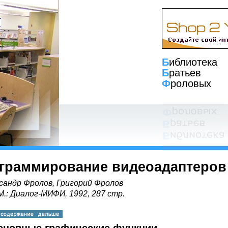
Б
иблиотека
Б
ратьев
Ф
роловых
граммирование видеоадаптеров
сандр Фролов, Григорий Фролов
 М.: Диалог-МИФИ, 1992, 287 стр.