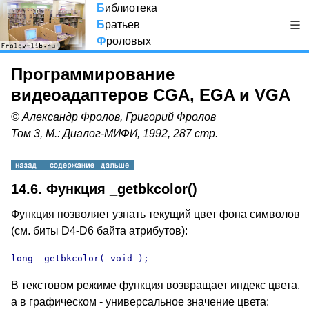
Б
иблиотека
Б
ратьев
Ф
роловых
Программирование
видеоадаптеров CGA, EGA и VGA
© Александр Фролов, Григорий Фролов
Том 3, М.: Диалог-МИФИ, 1992, 287 стр.
14.6. Функция _getbkcolor()
Функция позволяет узнать текущий цвет фона символов
(см. биты D4-D6 байта атрибутов):
long _getbkcolor( void );
В текстовом режиме функция возвращает индекс цвета,
а в графическом - универсальное значение цвета: