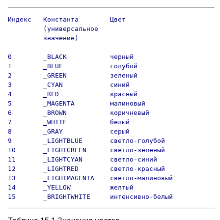
Индекс   Константа        Цвет

         (универсальное   

         значение)   

0        _BLACK           черный

1        _BLUE            голубой

2        _GREEN           зеленый

3        _CYAN            синий

4        _RED             красный

5        _MAGENTA         малиновый

6        _BROWN           коричневый

7        _WHITE           белый

8        _GRAY            серый

9        _LIGHTBLUE       светло-голубой

10       _LIGHTGREEN      светло-зеленый

11       _LIGHTCYAN       светло-синий

12       _LIGHTRED        светло-красный

13       _LIGHTMAGENTA    светло-малиновый

14       _YELLOW          желтый

15       _BRIGHTWHITE     интенсивно-белый