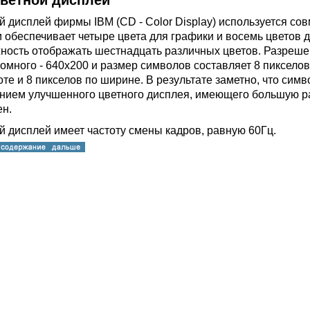
Цветной дисплей
й дисплей фирмы IBM (CD - Color Display) используется с
и обеспечивает четыре цвета для графики и восемь цветов д
ность отображать шестнадцать различных цветов. Разреше
омного - 640х200 и размер символов составляет 8 пиксело
те и 8 пикселов по ширине. В результате заметно, что симв
нием улучшенного цветного дисплея, имеющего большую р
ен.
й дисплей имеет частоту смены кадров, равную 60Гц.