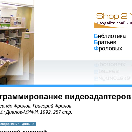
Б
иблиотека
Б
ратьев
Ф
роловых
граммирование видеоадаптеров
сандр Фролов, Григорий Фролов
 М.: Диалог-МИФИ, 1992, 287 стр.