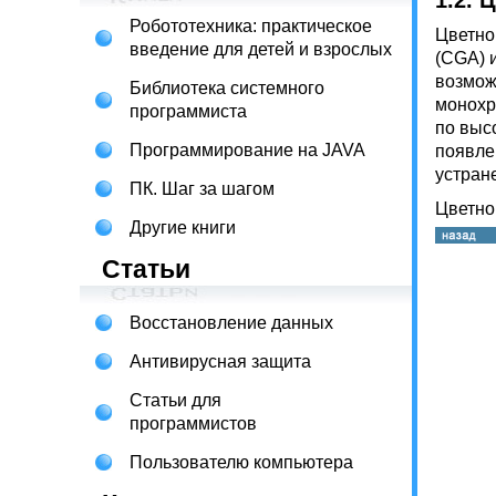
1.2. 
Робототехника: практическое
Цветно
введение для детей и взрослых
(CGA) 
возмож
Библиотека системного
монохр
программиста
по высо
Программирование на JAVA
появле
устран
ПК. Шаг за шагом
Цветно
Другие книги
Статьи
Восстановление данных
Антивирусная защита
Статьи для
программистов
Пользователю компьютера