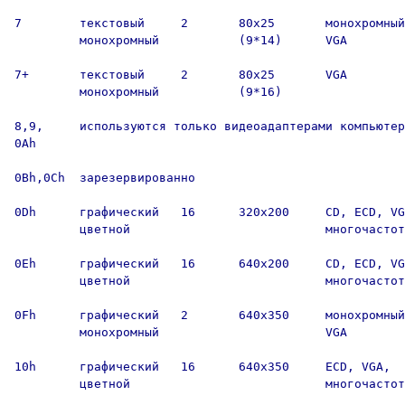
7        текстовый     2       80х25       монохромный
         монохромный           (9*14)      VGA

7+       текстовый     2       80х25       VGA

         монохромный           (9*16)      

8,9,     используются только видеоадаптерами компьютер
0Ah

0Bh,0Ch  зарезервированно

0Dh      графический   16      320х200     CD, ECD, VG
         цветной                           многочастот
0Eh      графический   16      640х200     CD, ECD, VG
         цветной                           многочастот
0Fh      графический   2       640х350     монохромный
         монохромный                       VGA

10h      графический   16      640х350     ECD, VGA,

         цветной                           многочастот