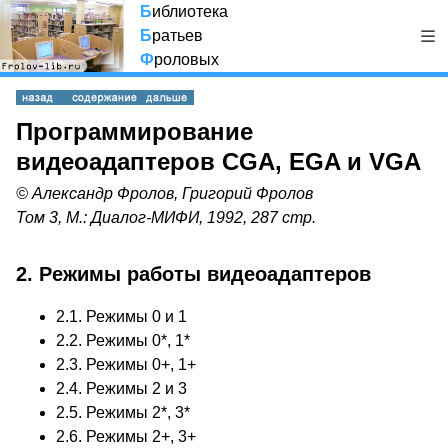
Б
иблиотека
Б
ратьев
Ф
роловых
Программирование
видеоадаптеров CGA, EGA и VGA
© Александр Фролов, Григорий Фролов
Том 3, М.: Диалог-МИФИ, 1992, 287 стр.
2. Режимы работы видеоадаптеров
2.1. Режимы 0 и 1
2.2. Режимы 0*, 1*
2.3. Режимы 0+, 1+
2.4. Режимы 2 и 3
2.5. Режимы 2*, 3*
2.6. Режимы 2+, 3+