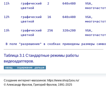
11h      графический   2       640х480     VGA,

         цветной                           многочастот
12h      графический   16      640х480     VGA,

         цветной                           многочастот
13h      графический   256     320х200     VGA,

         цветной                           многочастот
Таблица 3.1 Стандартные режимы работы
видеоадаптеров.
Создание интернет-магазинов: https://www.shop2you.ru/
© Александр Фролов, Григорий Фролов, 1991-2025