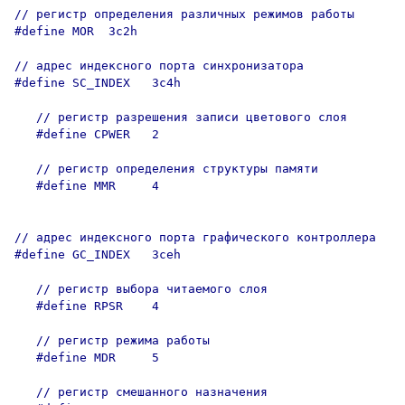
// регистр определения различных режимов работы

#define MOR  3c2h    

// адрес индексного порта синхронизатора

#define SC_INDEX   3c4h  

   // регистр разрешения записи цветового слоя

   #define CPWER   2    

   // регистр определения структуры памяти

   #define MMR     4    

// адрес индексного порта графического контроллера

#define GC_INDEX   3ceh  

   // регистр выбора читаемого слоя

   #define RPSR    4   

   // регистр режима работы

   #define MDR     5   

   // регистр смешанного назначения
