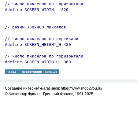
// число пикселов по горизонтали  

#define SCREEN_WIDTH   320 

// режим 360х480 пикселов

// число пикселов по вертикали 

#define SCREEN_HEIGHT_H 480 

// число пикселов по горизонтали 

#define SCREEN_WIDTH_H  360 
Создание интернет-магазинов: https://www.shop2you.ru/
© Александр Фролов, Григорий Фролов, 1991-2025