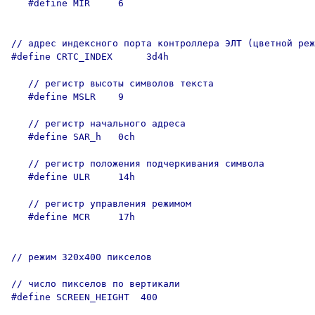
   #define MIR     6   

// адрес индексного порта контроллера ЭЛТ (цветной реж
#define CRTC_INDEX      3d4h     

   // регистр высоты символов текста

   #define MSLR    9    

   // регистр начального адреса

   #define SAR_h   0ch  

   // регистр положения подчеркивания символа

   #define ULR     14h  

   // регистр управления режимом

   #define MCR     17h  

// режим 320х400 пикселов

// число пикселов по вертикали 

#define SCREEN_HEIGHT  400 
