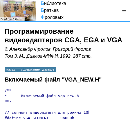
Б
иблиотека
Б
ратьев
Ф
роловых
Программирование
видеоадаптеров CGA, EGA и VGA
© Александр Фролов, Григорий Фролов
Том 3, М.: Диалог-МИФИ, 1992, 287 стр.
Включаемый файл "VGA_NEW.H"
/**

*      Включаемый файл vga_new.h

**/

// сегмент видеопамяти для режима 13h

#define VGA_SEGMENT     0a000h     
