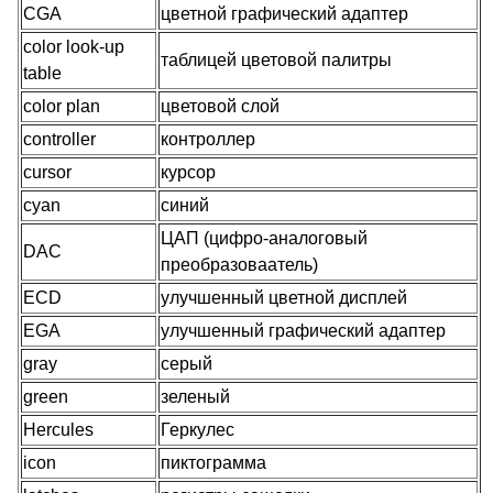
CGA
цветной графический адаптер
color look-up
таблицей цветовой палитры
table
color plan
цветовой слой
controller
контроллер
cursor
курсор
cyan
синий
ЦАП (цифро-аналоговый
DAC
преобразоваатель)
ECD
улучшенный цветной дисплей
EGA
улучшенный графический адаптер
gray
серый
green
зеленый
Hercules
Геркулес
icon
пиктограмма