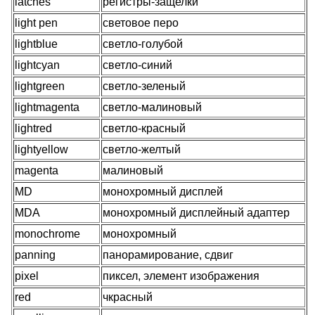
latches
регистры-защелки
light pen
световое перо
lightblue
светло-голубой
lightcyan
светло-синий
lightgreen
светло-зеленый
lightmagenta
светло-малиновый
lightred
светло-красный
lightyellow
светло-желтый
magenta
малиновый
MD
монохромный дисплей
MDA
монохромный дисплейный адаптер
monochrome
монохромный
panning
панорамирование, сдвиг
pixel
пиксел, элемент изображения
red
чкрасный