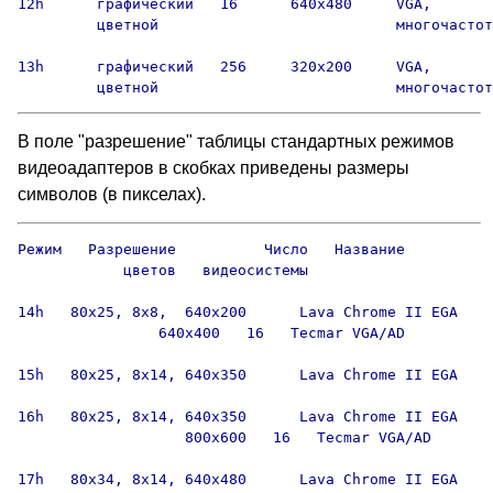
12h      графический   16      640х480     VGA,

         цветной                           многочастот
13h      графический   256     320х200     VGA,

         цветной                           многочастот
В поле "разрешение" таблицы стандартных режимов
видеоадаптеров в скобках приведены размеры
символов (в пикселах).
Режим   Разрешение          Число   Название

            цветов   видеосистемы

14h   80x25, 8x8,  640x200      Lava Chrome II EGA

                640x400   16   Tecmar VGA/AD

15h   80x25, 8x14, 640x350      Lava Chrome II EGA

16h   80x25, 8x14, 640x350      Lava Chrome II EGA

                   800x600   16   Tecmar VGA/AD

17h   80x34, 8x14, 640x480      Lava Chrome II EGA
