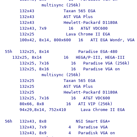
               multisync (256k)

      132x43            Taxan 565 EGA

      132x43            AST VGA Plus

      132x43            Hewlett-Packard D1180A

      132x43, 7x9         16   AT&T VDC600

      132x25             Lava Chrome II EGA

      100x42, 8x14, 800x600   16   ATI EGA Wondr, VGA 
55h   132x25, 8x14            Paradise EGA-480

   132x25, 8x14         16   HEGA/P-III, HEGA-III

      132x25, 7x16         16   Paradise VGA (256k)

      132x25, 8x16         16   Paradise VGA on

               multisync (256k)

      132x25            Taxan 565 EGA

      132x25            AST VGA Plus

      132x25            Hewlett-Packard D1180A

      132x25, 7x16         16   AT&T VDC600

      80x66, 8x8         16   ATI VIP (256k)

      94x29,8x14, 752x410      Lava Chrome II EGA

56h   132x43, 8x8            NSI Smart EGA+

      132x43, 7x9         4   Paradise VGA

      132x43, 8x9         4   Paradisk VGA on
