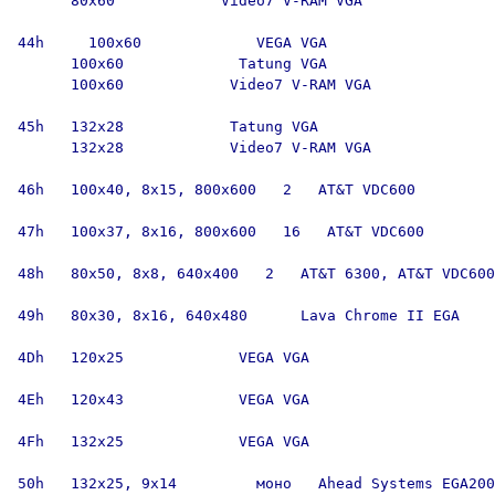
      80x60            Video7 V-RAM VGA

44h     100x60             VEGA VGA

      100x60             Tatung VGA

      100x60            Video7 V-RAM VGA

45h   132x28            Tatung VGA

      132x28            Video7 V-RAM VGA

46h   100x40, 8x15, 800x600   2   AT&T VDC600

47h   100x37, 8x16, 800x600   16   AT&T VDC600

48h   80x50, 8x8, 640x400   2   AT&T 6300, AT&T VDC600

49h   80x30, 8x16, 640x480      Lava Chrome II EGA

4Dh   120x25             VEGA VGA

4Eh   120x43             VEGA VGA

4Fh   132x25             VEGA VGA

50h   132x25, 9x14         моно   Ahead Systems EGA200