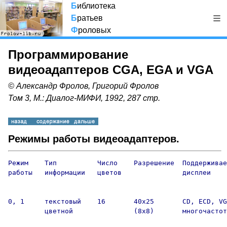
Б
иблиотека
Б
ратьев
Ф
роловых
Программирование
видеоадаптеров CGA, EGA и VGA
© Александр Фролов, Григорий Фролов
Том 3, М.: Диалог-МИФИ, 1992, 287 стр.
Режимы работы видеоадаптеров.
Режим    Тип          Число    Разрешение  Поддерживае
работы   информации   цветов               дисплеи

0, 1     текстовый    16       40х25       CD, ECD, VG
         цветной               (8x8)       многочастот