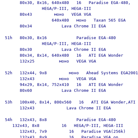
      80x30, 8x16, 640x480   16   Paradise EGA-480,

               HEGA/P-III, HEGA-III

      80x43         моно   VEGA VGA

                   640x480   моно   Taxan 565 EGA

      80x34            Lava Chrome II EGA

51h   80x30, 8x16            Paradise EGA-480

               HEGA/P-III, HEGA-III

      80x30            Lava Chrome II EGA

      80x34, 8x14, 640x480   16   ATI EGA Wonder

      132x25          моно   VEGA VGA

52h   132x44, 9x8         моно   Ahead Systems EGA2001

      132x43          моно   VEGA VGA

      94x29, 8x14, 752x410   16   ATI EGA Wonder

      80x60            Lava Chrome II EGA

53h   100x40, 8x14, 800x560   16   ATI EGA Wonder,ATI 
      132x43             Lava Chrome II EGA

54h   132x43, 8x8            Paradise EGA-480

   132x43, 8x8         16   HEGA/P-III, HEGA-III

      132x43, 7x9         16   Paradise VGA(256k)

      132x43, 8x9         16   Paradise VGA on
