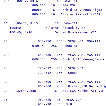
29h   100x37, 8x16         16   VGA-III

               800x600   16   VEGA VGA

               800x600   16   Orchid,STB,Genoa,Sigma

               800x600   16   Allstar Peacock (VGA)

2Ah   100x40, 8x15         16   VGA-III

   100x40             Allstar Peacock (VGA)

   100x40, 8x16            Orchid Prodesigner VGA

2Dh               640x350   256   VEGA VGA, VGA-III

               640x350   256   Genoa,STB

2Eh               640x480   256   VEGA VGA, VGA-III

               640x480   256   Orchid,STB,Genoa,Sigma

2Fh               720x512   256   VEGA VGA

                  720x512   256   Genoa

30h               800x600   256   VEGA VGA, VGA-III

                  800x060   256   Orchid,STB,Genoa,Sig
33h   132x44, 8x8         16   ATI EGA Wonder,ATI VIP

36h               960x720   16   VEGA VGA

                  960x720   16   STB
