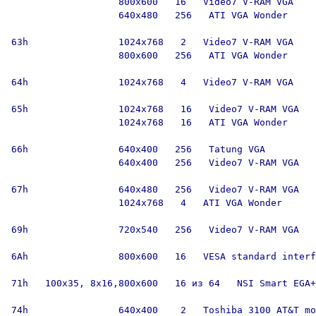
                   800x600   16   Video7 V-RAM VGA

                   640x480   256   ATI VGA Wonder

63h                1024x768   2   Video7 V-RAM VGA

                   800x600   256   ATI VGA Wonder

64h                1024x768   4   Video7 V-RAM VGA

65h                1024x768   16   Video7 V-RAM VGA

                   1024x768   16   ATI VGA Wonder

66h                640x400   256   Tatung VGA

                   640x400   256   Video7 V-RAM VGA

67h                640x480   256   Video7 V-RAM VGA

                   1024x768   4   ATI VGA Wonder

69h                720x540   256   Video7 V-RAM VGA

6Ah                800x600   16   VESA standard interf
71h   100x35, 8x16,800x600   16 из 64   NSI Smart EGA+

74h                640x400    2   Toshiba 3100 AT&T mo