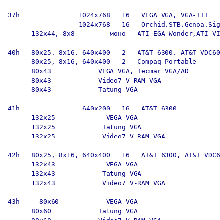
37h               1024x768   16   VEGA VGA, VGA-III

                  1024x768   16   Orchid,STB,Genoa,Sig
      132x44, 8x8         моно   ATI EGA Wonder,ATI VI
40h   80x25, 8x16, 640x400   2   AT&T 6300, AT&T VDC60
      80x25, 8x16, 640x400   2   Compaq Portable

      80x43            VEGA VGA, Tecmar VGA/AD

      80x43            Video7 V-RAM VGA

      80x43            Tatung VGA

41h                640x200   16   AT&T 6300

      132x25             VEGA VGA

      132x25            Tatung VGA

      132x25            Video7 V-RAM VGA

42h   80x25, 8x16, 640x400   16   AT&T 6300, AT&T VDC6
      132x43             VEGA VGA

      132x43            Tatung VGA

      132x43            Video7 V-RAM VGA

43h     80x60            VEGA VGA

      80x60            Tatung VGA
