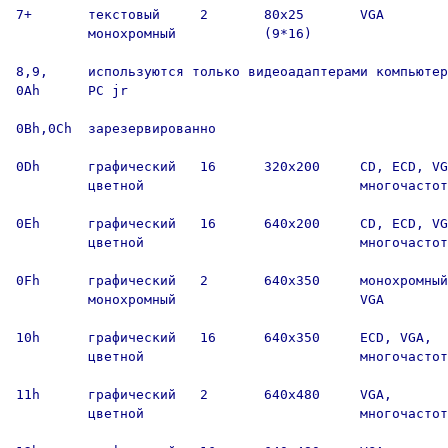
7+       текстовый     2       80х25       VGA

         монохромный           (9*16)      

8,9,     используются только видеоадаптерами компьютер
0Ah      PC jr

0Bh,0Ch  зарезервированно

0Dh      графический   16      320х200     CD, ECD, VG
         цветной                           многочастот
0Eh      графический   16      640х200     CD, ECD, VG
         цветной                           многочастот
0Fh      графический   2       640х350     монохромный
         монохромный                       VGA

10h      графический   16      640х350     ECD, VGA,

         цветной                           многочастот
11h      графический   2       640х480     VGA,

         цветной                           многочастот