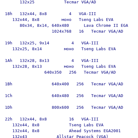
      132x25            Tecmar VGA/AD

18h   132x44, 8x8         4   VGA-III

   132x44, 8x8         моно   Tseng Labs EVA

      80x34, 8x14, 640x480      Lava Chrome II EGA

                   1024x768   16   Tecmar VGA/AD

19h   132x25, 9x14         4   VGA-III

   132x25, 8x14         моно   Tseng Labs EVA

1Ah   132x28, 8x13         4   VGA-III

   132x28, 8x13         моно   Tseng Labs EVA

                640x350   256   Tecmar VGA/AD

1Bh                640x400   256   Tecmar VGA/AD

1Ch                640x480   256   Tecmar VGA/AD

1Dh                800x600   256   Tecmar VGA/AD

22h   132x44, 8x8         16   VGA-III

   132x44, 8x8            Tseng Labs EVA

   132x44, 8x8            Ahead Systems EGA2001

   132x43            Allstar Peacock (VGA)
