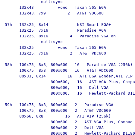
               multisync

      132x43          моно   Taxan 565 EGA

      132x43, 7x9         2   AT&T VDC600

57h   132x25, 8x14            NSI Smart EGA+

      132x25, 7x16            Paradise VGA

      132x25, 8x16         4   Paradise VGA on

               multisync

      132x25          моно   Taxan 565 EGA

      132x25, 7x16         2   AT&T VDC600

58h   100x75, 8x8, 800x600   16   Paradise VGA (256k)

      100x75, 8x8, 800x600   16   AT&T VDC600

      80x33, 8x14         16   ATI EGA Wonder,ATI VIP

                   800x600,   16   AST VGA Plus, Compa
                   800x600,   16   Dell VGA

                   800x600,   16   Hewlett-Packard D11
59h   100x75, 8x8, 800x600   2   Paradise VGA

      100x75, 8x8, 800x600   2   AT&T VDC600

      80x66, 8x8         16   ATI VIP (256k)

                   800x600   2   AST VGA Plus, Compaq 
                   800x600   2   Dell VGA

                   800x600   2   Hewlett-Packard D1180