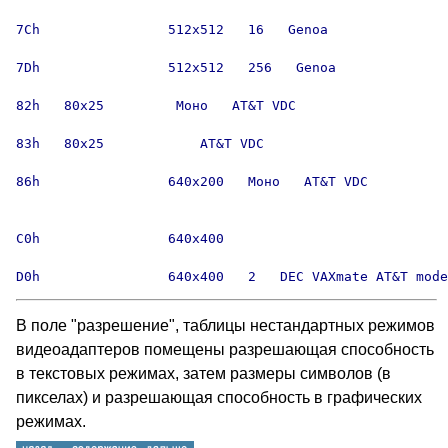
7Ch                512x512   16   Genoa

7Dh                512x512   256   Genoa

82h   80x25         Моно   AT&T VDC 

83h   80x25            AT&T VDC 

86h                640x200   Моно   AT&T VDC 

C0h                640x400   

D0h                640x400   2   DEC VAXmate AT&T mode
В поле "разрешение", таблицы нестандартных режимов
видеоадаптеров помещены разрешающая способность
в текстовых режимах, затем размеры символов (в
пикселах) и разрешающая способность в графических
режимах.