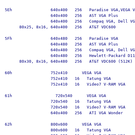
5Eh                640x400   256   Paradise VGA,VEGA V
                   640x400   256   AST VGA Plus

                   640x400   256   Compaq VGA, Dell VG
      80x25, 8x16, 640x400   256   AT&T VDC600

5Fh                640x480   256   Paradise VGA

                   640x480   256   AST VGA Plus

                   640x480   256   Compaq VGA, Dell VG
                   640x480   256   Hewlett-Packard D11
      80x30, 8x16, 640x480   256   AT&T VDC600 (512K)

60h                752x410      VEGA VGA

                   752x410   16   Tatung VGA

                   752x410   16   Video7 V-RAM VGA

61h                  720x540      VEGA VGA

                   720x540   16   Tatung VGA

                   720x540   16   Video7 V-RAM VGA

                   640x400   256   ATI VGA Wonder

62h                800x600      VEGA VGA

                   800x600   16   Tatung VGA
