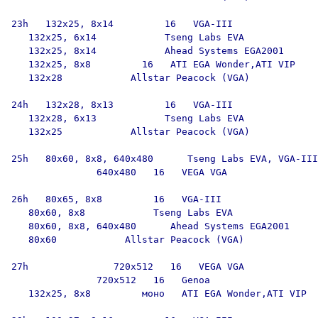
23h   132x25, 8x14         16   VGA-III

   132x25, 6x14            Tseng Labs EVA

   132x25, 8x14            Ahead Systems EGA2001

   132x25, 8x8         16   ATI EGA Wonder,ATI VIP

   132x28            Allstar Peacock (VGA)

24h   132x28, 8x13         16   VGA-III

   132x28, 6x13            Tseng Labs EVA

   132x25            Allstar Peacock (VGA)

25h   80x60, 8x8, 640x480      Tseng Labs EVA, VGA-III

               640x480   16   VEGA VGA

26h   80x65, 8x8         16   VGA-III

   80x60, 8x8            Tseng Labs EVA

   80x60, 8x8, 640x480      Ahead Systems EGA2001

   80x60            Allstar Peacock (VGA)

27h               720x512   16   VEGA VGA

               720x512   16   Genoa

   132x25, 8x8         моно   ATI EGA Wonder,ATI VIP
