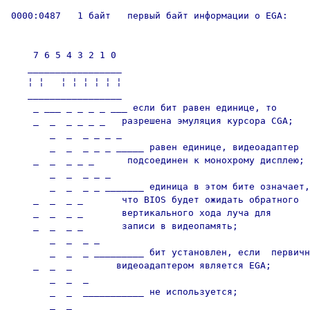
0000:0487   1 байт   первый байт информации о EGA:

    7 6 5 4 3 2 1 0

   _________________

   ¦ ¦   ¦ ¦ ¦ ¦ ¦ ¦

   _________________

    _ ___ _ _ _ _ ___ если бит равен единице, то 

    _  _  _ _ _ _   разрешена эмуляция курсора CGA;

       _  _  _ _ _ _   

       _  _  _ _ _ _____ равен единице, видеоадаптер

    _  _  _ _ _      подсоединен к монохрому дисплею;

       _  _  _ _ _      

       _  _  _ _ _______ единица в этом бите означает,

    _  _  _ _       что BIOS будет ожидать обратного

    _  _  _ _       вертикального хода луча для

    _  _  _ _       записи в видеопамять;

       _  _  _ _        

       _  _  _ _________ бит установлен, если  первичн
    _  _  _        видеоадаптером является EGA;

       _  _  _          

       _  _  ___________ не используется;

       _  _             
