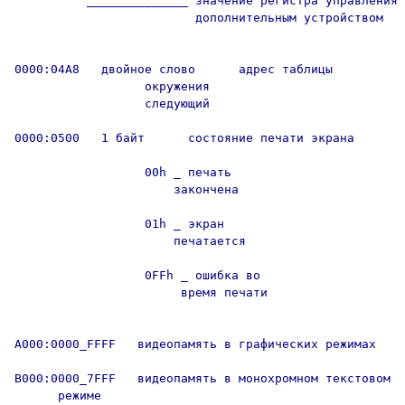
          ______________ значение регистра управления

                         дополнительным устройством

0000:04A8   двойное слово      адрес таблицы 

                  окружения  

                  следующий 

0000:0500   1 байт      состояние печати экрана

                  00h _ печать

                      закончена

                  01h _ экран

                      печатается

                  0FFh _ ошибка во

                       время печати

A000:0000_FFFF   видеопамять в графических режимах

B000:0000_7FFF   видеопамять в монохромном текстовом

      режиме
