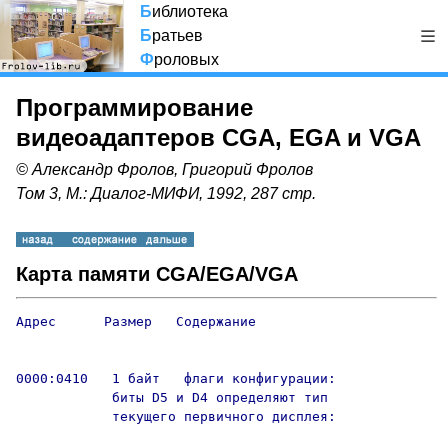
Б
иблиотека
Б
ратьев
Ф
роловых
Программирование
видеоадаптеров CGA, EGA и VGA
© Александр Фролов, Григорий Фролов
Том 3, М.: Диалог-МИФИ, 1992, 287 стр.
Карта памяти CGA/EGA/VGA
Адрес      Размер   Содержание

0000:0410   1 байт   флаги конфигурации:

            биты D5 и D4 определяют тип

            текущего первичного дисплея:
