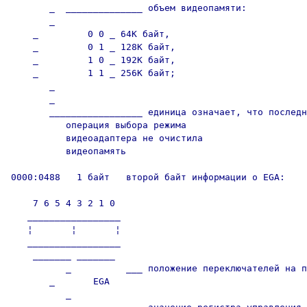
       _  ______________ объем видеопамяти:

       _

    _         0 0 _ 64К байт,

    _         0 1 _ 128К байт,

    _         1 0 _ 192К байт,

    _         1 1 _ 256К байт;

       _

       _  

       _________________ единица означает, что последн
          операция выбора режима

          видеоадаптера не очистила

          видеопамять

0000:0488   1 байт   второй байт информации о EGA:

    7 6 5 4 3 2 1 0

   _________________

   ¦       ¦       ¦

   _________________

    _______ _______

          _          ___ положение переключателей на п
       _       EGA

          _
