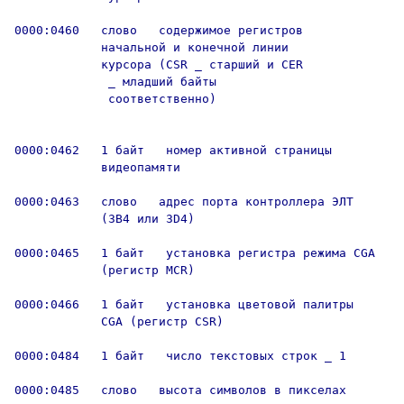
0000:0460   слово   содержимое регистров

            начальной и конечной линии

            курсора (CSR _ старший и CER

             _ младший байты

             соответственно)

0000:0462   1 байт   номер активной страницы

            видеопамяти

0000:0463   слово   адрес порта контроллера ЭЛТ

            (3B4 или 3D4)

0000:0465   1 байт   установка регистра режима CGA

            (регистр MCR)

0000:0466   1 байт   установка цветовой палитры

            CGA (регистр CSR)

0000:0484   1 байт   число текстовых строк _ 1

0000:0485   слово   высота символов в пикселах
