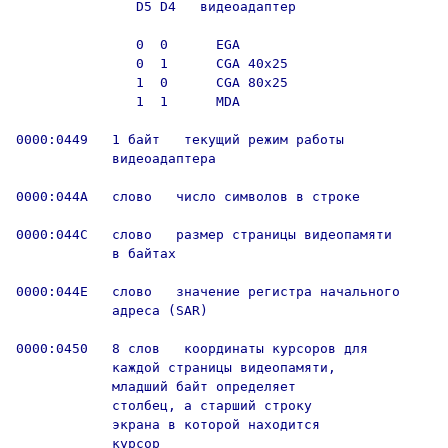
               D5 D4   видеоадаптер

               0  0      EGA

               0  1      CGA 40х25

               1  0      CGA 80х25

               1  1      MDA

0000:0449   1 байт   текущий режим работы

            видеоадаптера

0000:044A   слово   число символов в строке

0000:044С   слово   размер страницы видеопамяти

            в байтах

0000:044E   слово   значение регистра начального

            адреса (SAR)

0000:0450   8 слов   координаты курсоров для

            каждой страницы видеопамяти,

            младший байт определяет

            столбец, а старший строку

            экрана в которой находится

            курсор
