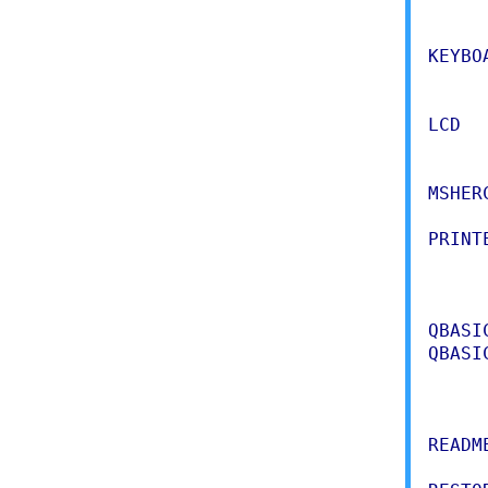
     
KEYBO
     
LCD  
     
MSHER
PRINT
     
     
QBASI
QBASI
     
     
READM