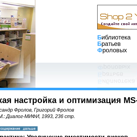
Б
иблиотека
Б
ратьев
Ф
роловых
кая настройка и оптимизация M
сандр Фролов, Григорий Фролов
 М.: Диалог-МИФИ, 1993, 236 стр.