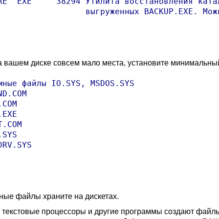
RE  EXE     38294 Утилита восстановления катал
                  выгруженных BACKUP.EXE. Можн
а вашем диске совсем мало места, установите минимальны
мные файлы IO.SYS, MSDOS.SYS

D.COM

COM

EXE

.COM

SYS

DRV.SYS

ные файлы храните на дискетах.
 текстовые процессоры и другие программы создают файл