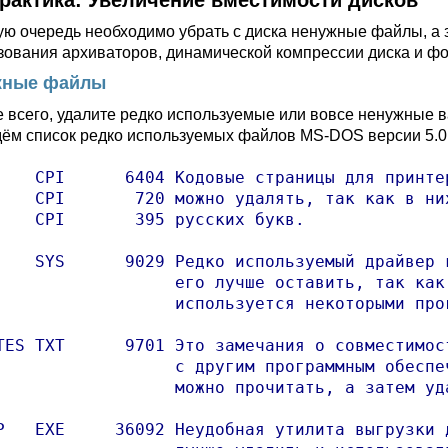
Практика: Увеличение вместимости дисков
ую очередь необходимо убрать с диска ненужные файлы, а 
зования архиваторов, динамической компрессии диска и ф
жные файлы
 всего, удалите редко используемые или вовсе ненужные
ём список редко используемых файлов MS-DOS версии 5.0 
    CPI      6404 Кодовые страницы для принтер
    CPI       720 можно удалять, так как в них
    CPI       395 русских букв.

    SYS      9029 Редко используемый драйвер к
                  его лучше оставить, так как 
                  используется некоторыми прог
TES TXT      9701 Это замечания о совместимост
                  с другим программным обеспеч
                  можно прочитать, а затем уда
P   EXE     36092 Неудобная утилита выгрузки д