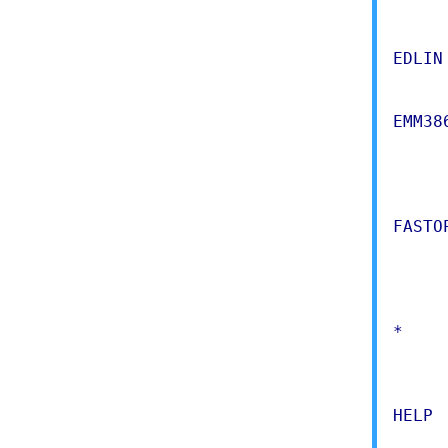
     
EDLIN
     
EMM38
     
     
     
FASTO
     
     
     
*    
     
     
HELP 
     