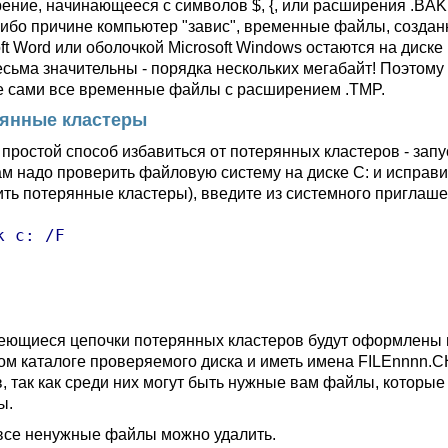
ение, начинающееся с символов $, {, или расширения .BAK,
либо причине компьютер "завис", временные файлы, созда
ft Word или оболочкой Microsoft Windows остаются на диске
есьма значительны - порядка нескольких мегабайт! Поэтом
е сами все временные файлы с расширением .TMP.
янные кластеры
простой способ избавиться от потерянных кластеров - за
ам надо проверить файловую систему на диске C: и исправ
ить потерянные кластеры), введите из системного приглаш
k c: /F

еющиеся цепочки потерянных кластеров будут оформлены в
ом каталоге проверяемого диска и иметь имена FILEnnnn.
, так как среди них могут быть нужные вам файлы, которы
ы.
все ненужные файлы можно удалить.