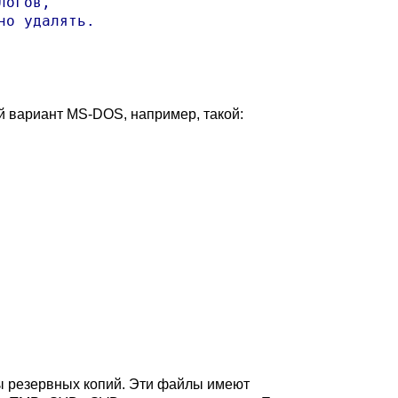
огов,

о удалять.

й вариант MS-DOS, например, такой:
ы резервных копий. Эти файлы имеют