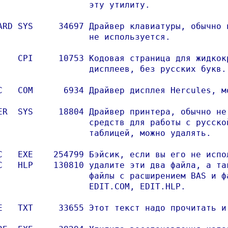
                  эту утилиту.

ARD SYS     34697 Драйвер клавиатуры, обычно н
                  не используется.

    CPI     10753 Кодовая страница для жидкокр
                  дисплеев, без русских букв.

C   COM      6934 Драйвер дисплея Hercules, мо
ER  SYS     18804 Драйвер принтера, обычно не 
                  средств для работы с русской
                  таблицей, можно удалять.

C   EXE    254799 Бэйсик, если вы его не испол
C   HLP    130810 удалите эти два файла, а так
                  файлы с расширением BAS и фа
                  EDIT.COM, EDIT.HLP.

E   TXT     33655 Этот текст надо прочитать и 