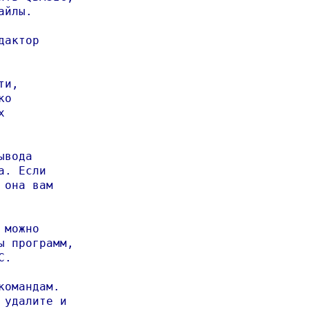
йлы.

актор

и,

о



вода

. Если 

она вам

можно

 программ,

.

омандам.

удалите и
