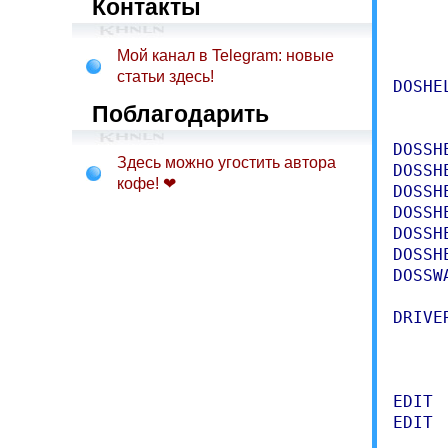
     
Контакты
     
     
Мой канал в Telegram: новые
статьи здесь!
DOSHE
     
Поблагодарить
DOSSH
Здесь можно угостить автора
DOSSH
кофе! ❤
DOSSH
DOSSH
DOSSH
DOSSH
DOSSW
DRIVE
     
     
EDIT 
EDIT 
     