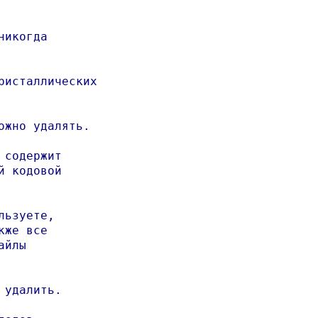
икогда

исталлических

жно удалять.

содержит

 кодовой

ьзуете,

же все

йлы

удалить.
