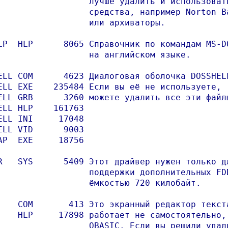
                  лучше удалить и использовать
                  средства, например Norton Ba
                  или архиваторы.

LP  HLP      8065 Справочник по командам MS-DO
                  на английском языке.

ELL COM      4623 Диалоговая оболочка DOSSHELL
ELL EXE    235484 Если вы её не используете,

ELL GRB      3260 можете удалить все эти файлы
ELL HLP    161763 

ELL INI     17048 

ELL VID      9003 

AP  EXE     18756 

R   SYS      5409 Этот драйвер нужен только дл
                  поддержки дополнительных FDD
                  ёмкостью 720 килобайт.

    COM       413 Это экранный редактор текста
    HLP     17898 работает не самостоятельно, 
                  QBASIC. Если вы решили удали