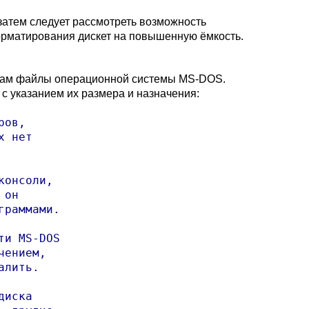
затем следует рассмотреть возможность
орматирования дискет на повышенную ёмкость.
 вам файлы операционной системы MS-DOS.
с указанием их размера и назначения:
ов,

 нет

онсоли,

он

раммами.

и MS-DOS

ением,

лить.

иска
