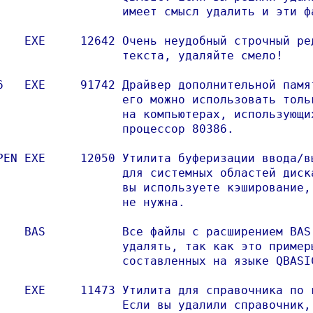
                  имеет смысл удалить и эти фа
    EXE     12642 Очень неудобный строчный ред
                  текста, удаляйте смело!

6   EXE     91742 Драйвер дополнительной памят
                  его можно использовать тольк
                  на компьютерах, использующих
                  процессор 80386.

PEN EXE     12050 Утилита буферизации ввода/вы
                  для системных областей диска
                  вы используете кэширование, 
                  не нужна.

    BAS           Все файлы с расширением BAS 
                  удалять, так как это примеры
                  составленных на языке QBASIC
    EXE     11473 Утилита для справочника по к
                  Если вы удалили справочник, 