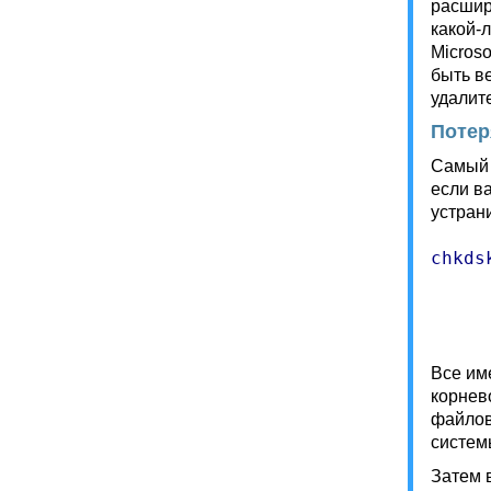
расшир
какой-
Microso
быть в
удалит
Потер
Самый 
если в
устран
chkds
Все им
корнев
файлов
систем
Затем 