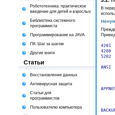
3.2. 
Робототехника: практическое
В перв
введение для детей и взрослых
исполь
Библиотека системного
Нену
программиста
Прежде
Программирование на JAVA
Привед
ПК. Шаг за шагом
4201 
4208 
Другие книги
5202 
Статьи
ANSI 
     
Восстановление данных
     
Антивирусная защита
APPNO
Статьи для
     
программистов
     
Пользователю компьютера
BACKU