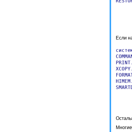
RESTO
     
Если н
систе
COMMAN
PRINT.
XCOPY.
FORMAT
HIMEM.
SMART
Осталь
Многие