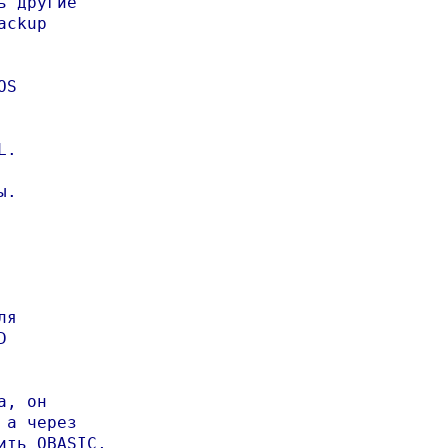
 другие

ckup

S

.

.

я



, он

а через

ть QBASIC,
