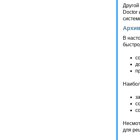
Другой
Doctor 
систем
Архи
В наст
быстро
с
д
п
Наибол
з
с
с
Несмот
для ре