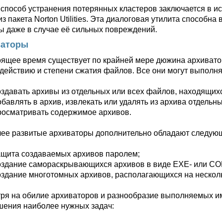
 способ устранения потерянных кластеров заключается в и
из пакета Norton Utilities. Эта диалоговая утилита способ
ы даже в случае её сильных повреждений.
ваторы
оящее время существует по крайней мере дюжина архиватор
действию и степени сжатия файлов. Все они могут выполня
оздавать архивы из отдельных или всех файлов, находящихся
обавлять в архив, извлекать или удалять из архива отдель
росматривать содержимое архивов.
ее развитые архиваторы дополнительно обладают следую
ащита создаваемых архивов паролем;
оздание самораскрывающихся архивов в виде EXE- или CO
оздание многотомных архивов, располагающихся на несколь
ря на обилие архиваторов и разнообразие выполняемых ими
шения наиболее нужных задач: