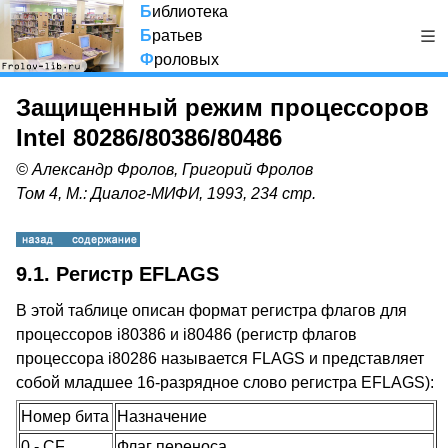
Б
иблиотека
Б
ратьев
Ф
роловых
Защищенный режим процессоров
Intel 80286/80386/80486
© Александр Фролов, Григорий Фролов
Том 4, М.: Диалог-МИФИ, 1993, 234 стр.
9.1. Регистр EFLAGS
В этой таблице описан формат регистра флагов для
процессоров i80386 и i80486 (регистр флагов
процессора i80286 называется FLAGS и представляет
собой младшее 16-разрядное слово регистра EFLAGS):
Номер бита
Назначение
0 - CF
Флаг переноса