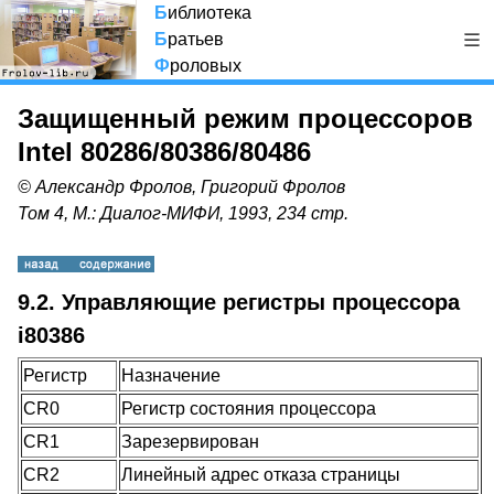
Б
иблиотека
Б
ратьев
Ф
роловых
Защищенный режим процессоров
Intel 80286/80386/80486
© Александр Фролов, Григорий Фролов
Том 4, М.: Диалог-МИФИ, 1993, 234 стр.
9.2. Управляющие регистры процессора
i80386
Регистр
Назначение
CR0
Регистр состояния процессора
CR1
Зарезервирован
CR2
Линейный адрес отказа страницы