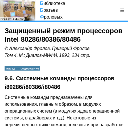
Б
иблиотека
Б
ратьев
Ф
роловых
Защищенный режим процессоров
Intel 80286/80386/80486
© Александр Фролов, Григорий Фролов
Том 4, М.: Диалог-МИФИ, 1993, 234 стр.
9.6. Системные команды процессоров
i80286/i80386/i80486
Системные команды предназначены для
использования, главным образом, в модулях
операционных систем (в модулях ядра операционной
системы, в драйверах и т.д.). Некоторые из
перечисленных ниже команд полезны и при разработке