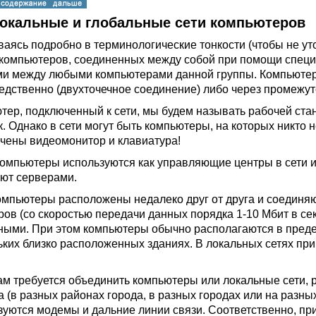
 Локальные и глобальные сети компьютеров
ваясь подробно в терминологические тонкости (чтобы не ут
 компьютеров, соединенных между собой при помощи спец
и между любыми компьютерами данной группы. Компьютеры
едственно (двухточечное соединение) либо через промежут
тер, подключенный к сети, мы будем называть рабочей ста
. Однако в сети могут быть компьютеры, на которых никто н
чены видеомонитор и клавиатура!
компьютеры используются как управляющие центры в сети и
ют серверами.
омпьютеры расположены недалеко друг от друга и соединя
ров (со скоростью передачи данных порядка 1-10 Мбит в сек
ными. При этом компьютеры обычно располагаются в предел
ьких близко расположенных зданиях. В локальных сетях п
ам требуется объединить компьютеры или локальные сети, 
а (в разных районах города, в разных городах или на разны
зуются модемы и дальние линии связи. Соответственно, п