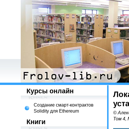
Курсы онлайн
Лок
уст
Создание смарт-контрактов
Solidity для Ethereum
© Алек
Том 4,
Книги