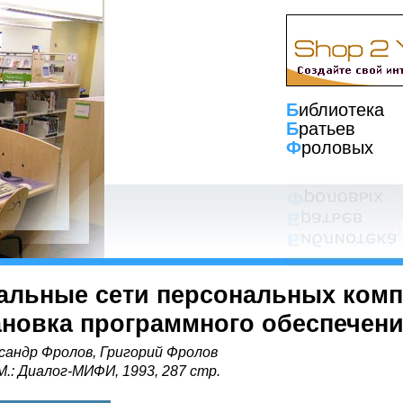
Б
иблиотека
Б
ратьев
Ф
роловых
альные сети персональных комп
ановка программного обеспечен
сандр Фролов, Григорий Фролов
 М.: Диалог-МИФИ, 1993, 287 стр.