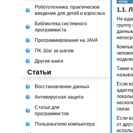
Робототехника: практическое
1.1.
введение для детей и взрослых
Не вда
Библиотека системного
группу
программиста
данным
непоср
Программирование на JAVA
Компью
ПК. Шаг за шагом
человек
подклю
Другие книги
Такие 
Статьи
называ
Если к
Восстановление данных
адапте
локаль
Антивирусная защита
нескол
Статьи для
связи.
программистов
Если в
Пользователю компьютера
от друг
исполь