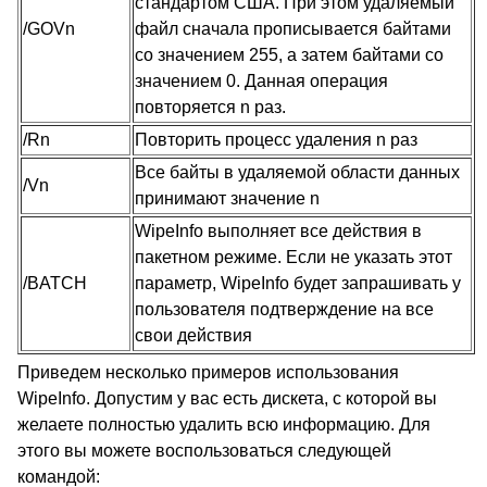
стандартом США. При этом удаляемый
/GOVn
файл сначала прописывается байтами
со значением 255, а затем байтами со
значением 0. Данная операция
повторяется n раз.
/Rn
Повторить процесс удаления n раз
Все байты в удаляемой области данных
/Vn
принимают значение n
WipeInfo выполняет все действия в
пакетном режиме. Если не указать этот
/BATCH
параметр, WipeInfo будет запрашивать у
пользователя подтверждение на все
свои действия
Приведем несколько примеров использования
WipeInfo. Допустим у вас есть дискета, с которой вы
желаете полностью удалить всю информацию. Для
этого вы можете воспользоваться следующей
командой: