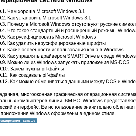
Операционная система Windows
0.1. Чем хороша Microsoft Windows 3.1
.2. Как установить Microsoft Windows 3.1
0.3. Почему в Microsoft Windows отсутствуют русские симво
0.4. Что такое стандартный и расширенный режимы Window
0.5. Как русифицировать Microsoft Windows
0.6. Как удалить нерусифицированные шрифты
0.7. Какие особенности использования кэша в Windows
0.8. Как управлять драйвером SMARTDrive в среде Windows
0.9. Можно ли из Windows запускать приложения MS-DOS
0.10. Зачем нужны pif-файлы
0.11. Как создавать pif-файлы
0.12. Как можно обмениваться данными между DOS и Wind
адачная, многооконная графическая операционная система
альных компьютеров линии IBM PC. Windows предоставля
еский интерфейс. Ее использование значительно облегчает
е приложения Windows оформлены в едином стиле.