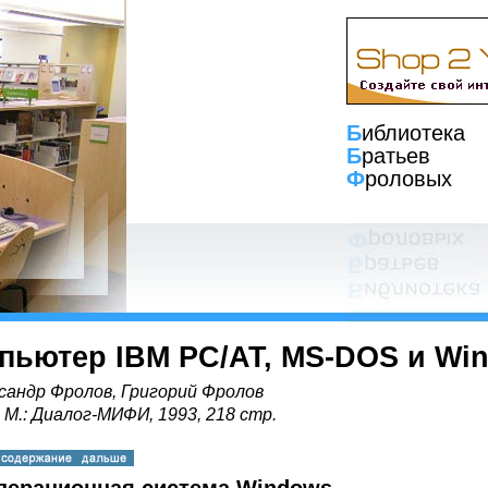
Б
иблиотека
Б
ратьев
Ф
роловых
пьютер IBM PC/AT, MS-DOS и Wi
сандр Фролов, Григорий Фролов
, М.: Диалог-МИФИ, 1993, 218 стр.