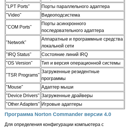
"LPT Ports"
Порты параллельного адаптера
"Video"
Видеоподсистема
Порты асинхронного
"COM Ports"
последовательного адаптера
Аппаратные и программные средства
"Network"
локальной сети
"IRQ Status"
Состояние линий IRQ
"OS Version"
Тип и версия операционной системы
Загруженные резидентные
"TSR Programs"
программы
"Mouse"
Адаптер мыши
"Device Drivers"
Загруженные драйверы
"Other Adapters"
Игровые адаптеры
Программа Norton Commander версии 4.0
Для определения конфигурации компьютера с