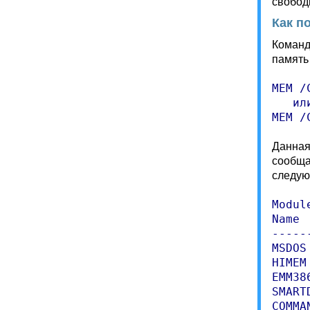
свобод
Как п
Команд
память
MEM /
   или
MEM /
Данная
сообща
следую
Modul
Name 
-----
MSDOS
HIMEM
EMM38
SMART
COMMA