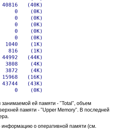
40816   (40K)

    0    (0K)

    0    (0K)

    0    (0K)

    0    (0K)

    0    (0K)

 1040    (1K)

  816    (1K)

44992   (44K)

 3808    (4K)

 3872    (4K)

15968   (16K)

43744   (43K)

     0    (0K)
занимаемой ей памяти - "Total", объем
верхней памяти - "Upper Memory". В последней
ера.
 информацию о оперативной памяти (см.