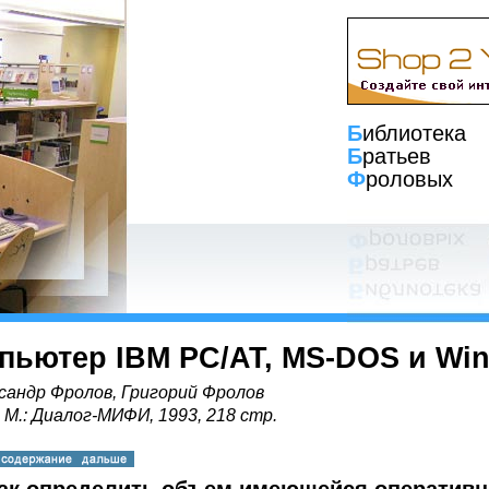
Б
иблиотека
Б
ратьев
Ф
роловых
пьютер IBM PC/AT, MS-DOS и Wi
сандр Фролов, Григорий Фролов
, М.: Диалог-МИФИ, 1993, 218 стр.