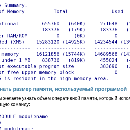
y Summary:

of Memory          Total       =       Used   
-----------  -----------------   ------------
ntional        655360   (640K)     271648   (
               183376   (179K)     183376   (
er RAM/ROM          0     (0K)          0    
ded (XMS)    15283120 (14925K)   14234544 (13
-----------  -----------------   ------------
 memory      16121856 (15744K)   14689568 (14
 under 1 MB    838736   (819K)     455024   (
st executable program size         383696   (3
st free upper memory block              0     
S is resident in the high memory area.
знать размер памяти, используемый программой
ы желаете узнать объем оперативной памяти, который испо
щую команду:
MODULE modulename



M modulename