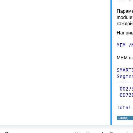
Параме
module
каждой
Наприм
MEM /
MEM вы
SMART
Segme
-----
 0027
 0D72
     
Total