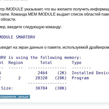
тр /MODULE указывает, что вы желаете получить информац
name. Команда MEM /MODULE выдает список областей памя
 области.
ер, введите следующую команду:
MODULE SMARTDRV
ведет на экран данные о памяти, используемой драйвер
DRV is using the following memory:

nt  Region       Total        Type

--  ------  ----------------  --------

5               2464    (2K)  Installed Device
E       2      28320   (28K)  Program

            ----------------

 Size:         30784   (30K)