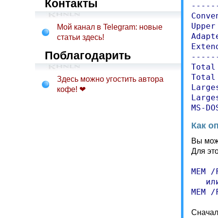
Контакты
-----
Conve
Upper
Мой канал в Telegram: новые
Adapt
статьи здесь!
Exten
Поблагодарить
-----
Total
Total
Здесь можно угостить автора
Large
кофе! ❤
Large
MS-DO
Как о
Вы мож
Для эт
MEM /F
   или
MEM /
Сначал