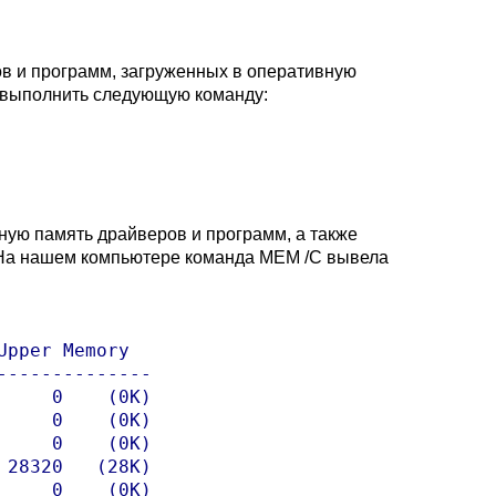
в и программ, загруженных в оперативную
 выполнить следующую команду:
ную память драйверов и программ, а также
. На нашем компьютере команда MEM /C вывела
pper Memory

-------------

    0    (0K)

    0    (0K)

    0    (0K)

28320   (28K)

    0    (0K)
