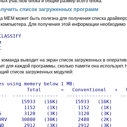
ных участков блока и общий размер всего блока.
олучить список загруженных программ
а MEM может быть полезна для получения списка драйверо
 компьютера. Для получения этой информации необходимо
CLASSIFY



C
 команда выводит на экран список загруженных в оператив
ет для каждой программы, сколько памяти она использует
щий список загруженных модулей:
es using memory below 1 MB:

          Total       =   Conventional   +   U
---  ----------------   ----------------   ---
        15933   (16K)      15933   (16K)      
         1152    (1K)       1152    (1K)      
6        3120    (3K)       3120    (3K)      
DRV     30800   (30K)       2480    (2K)      
ND       2912    (3K)       2912    (3K)      