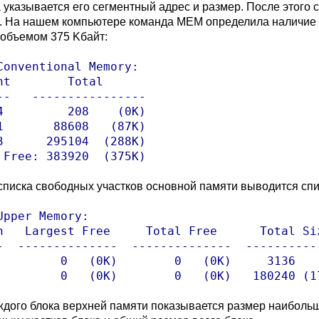
а указывается его сегментный адрес и размер. После этого
. На нашем компьютере команда MEM определила наличие т
объемом 375 Kбайт:
Conventional Memory:

nt        Total

--   ----------------

4         208    (0K)

1       88608   (87K)

3      295104  (288K)

 Free: 383920  (375K)
списка свободных участков основной памяти выводится спи
Upper Memory:

n   Largest Free     Total Free      Total Siz
-  --------------  --------------  -----------
         0   (0K)        0   (0K)     3136   (
         0   (0K)        0   (0K)   180240 (1
ждого блока верхней памяти показывается размер наибольш