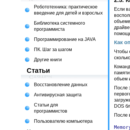
2.5.
К
Робототехника: практическое
Если в
введение для детей и взрослых
воспол
объеме
Библиотека системного
драйве
программиста
помощ
Программирование на JAVA
Как о
ПК. Шаг за шагом
Чтобы 
скольк
Другие книги
Команд
Статьи
памяти
объем 
Восстановление данных
После 
первог
Антивирусная защита
загруж
Статьи для
DOS бл
программистов
После 
Пользователю компьютера
Memor