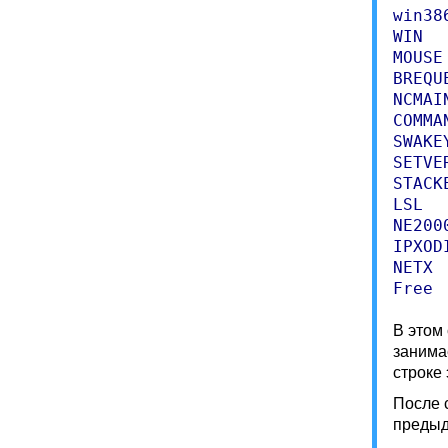
win38
WIN  
MOUSE
BREQU
NCMAI
COMMA
SWAKE
SETVE
STACK
LSL  
NE200
IPXOD
NETX 
Free 
В этом
занима
строке
После 
предыд