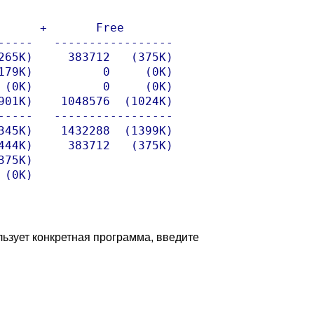
     +       Free

-----   -----------------

265K)     383712   (375K)

179K)          0     (0K)

 (0K)          0     (0K)

901K)    1048576  (1024K)

-----   -----------------

345K)    1432288  (1399K)

444K)     383712   (375K)

75K)

(0K)

льзует конкретная программа, введите