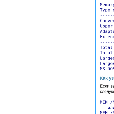
Memor
Type 
-----
Conve
Upper
Adapt
Exten
-----
Total
Total
Large
Large
MS-DO
Как у
Если в
следую
MEM /
   или
MEM /