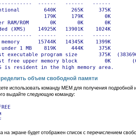
-----------  ------   ------   ------

ntional        640K     265K     375K

               179K     179K       0K

er RAM/ROM       0K       0K       0K

ded (XMS)    14925K   13901K    1024K

-----------  ------   ------   ------

 memory      15744K   14345K    1399K

 under 1 MB    819K     444K     375K

st executable program size       375K  (383696
st free upper memory block         0K       (0
S is resident in the high memory area.
пределить объем свободной памяти
ете использовать команду MEM для получения подробной 
ого выдайте следующую команду:
REE



F
а на экране будет отображен список с перечислением своб