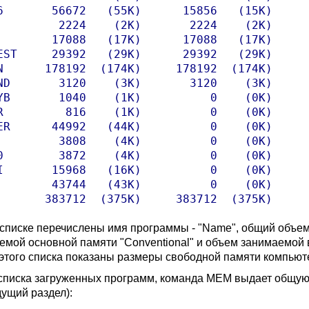
6       56672   (55K)      15856   (15K)      
         2224    (2K)       2224    (2K)      
        17088   (17K)      17088   (17K)      
EST     29392   (29K)      29392   (29K)      
N      178192  (174K)     178192  (174K)      
ND       3120    (3K)       3120    (3K)      
YB       1040    (1K)          0    (0K)      
R         816    (1K)          0    (0K)      
ER      44992   (44K)          0    (0K)      
         3808    (4K)          0    (0K)      
0        3872    (4K)          0    (0K)      
I       15968   (16K)          0    (0K)      
        43744   (43K)          0    (0K)      
       383712  (375K)     383712  (375K)     
 списке перечислены имя программы - "Name", общий объем 
емой основной памяти "Conventional" и объем занимаемой 
 этого списка показаны размеры свободной памяти компьют
списка загруженных программ, команда MEM выдает общую
ущий раздел):