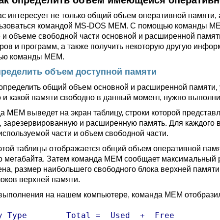
ак определить объем имеющейся оперативн
ас интересует не только общий объем оперативной памяти, 
ьзоваться командой MS-DOS MEM. С помощью команды ME
 и объеме свободной части основной и расширенной памяти
ров и программ, а также получить некоторую другую инфо
ью команды MEM.
пределить объем доступной памяти
определить общий объем основной и расширенной памяти, у
о и какой памяти свободно в данный момент, нужно выполн
а MEM выведет на экран таблицу, строки которой представ
, зарезервированную и расширенную память. Для каждого 
используемой части и объем свободной части.
этой таблицы отображается общий объем оперативной памя
о мегабайта. Затем команда MEM сообщает максимальный 
ена, размер наибольшего свободного блока верхней памяти
оков верхней памяти.
выполнения на нашем компьютере, команда MEM отобрази
y Type        Total =  Used  +  Free
