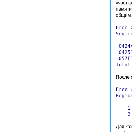
участк
памяти
общим 
Free 
Segme
-----
 0424
 0425
 057F
Total
После 
Free 
Regio
-----
    1
    2
Для ка