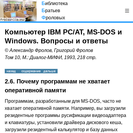
Б
иблиотека
Б
ратьев
Ф
роловых
Компьютер IBM PC/AT, MS-DOS и
Windows. Вопросы и ответы
© Александр Фролов, Григорий Фролов
Том 10, М.: Диалог-МИФИ, 1993, 218 стр.
2.6.
Почему программам не хватает
оперативной памяти
Программам, разработанным для MS-DOS, часто не
хватает оперативной памяти. Например, вы загрузили
резидентные программы русификации видеоадаптера
и клавиатуры, установили драйвера дискового кеша,
загрузили резидентный калькулятор и базу данных