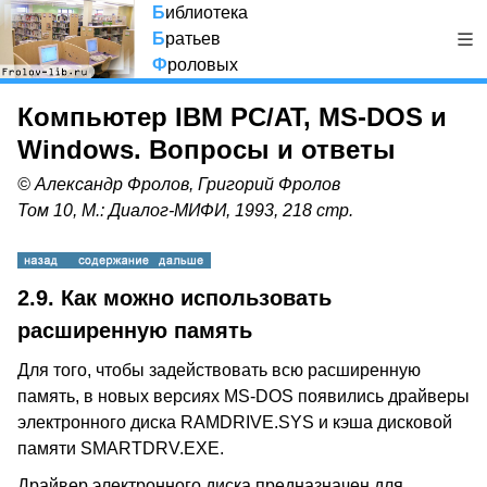
Б
иблиотека
Б
ратьев
Ф
роловых
Компьютер IBM PC/AT, MS-DOS и
Windows. Вопросы и ответы
© Александр Фролов, Григорий Фролов
Том 10, М.: Диалог-МИФИ, 1993, 218 стр.
2.9.
Как можно использовать
расширенную память
Для того, чтобы задействовать всю расширенную
память, в новых версиях MS-DOS появились драйверы
электронного диска RAMDRIVE.SYS и кэша дисковой
памяти SMARTDRV.EXE.
Драйвер электронного диска предназначен для