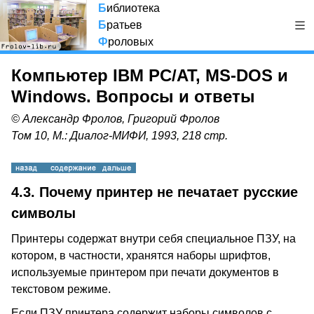
Б
иблиотека
Б
ратьев
Ф
роловых
Компьютер IBM PC/AT, MS-DOS и
Windows. Вопросы и ответы
© Александр Фролов, Григорий Фролов
Том 10, М.: Диалог-МИФИ, 1993, 218 стр.
4.3.
Почему принтер не печатает русские
символы
Принтеры содержат внутри себя специальное ПЗУ, на
котором, в частности, хранятся наборы шрифтов,
используемые принтером при печати документов в
текстовом режиме.
Если ПЗУ принтера содержит наборы символов с