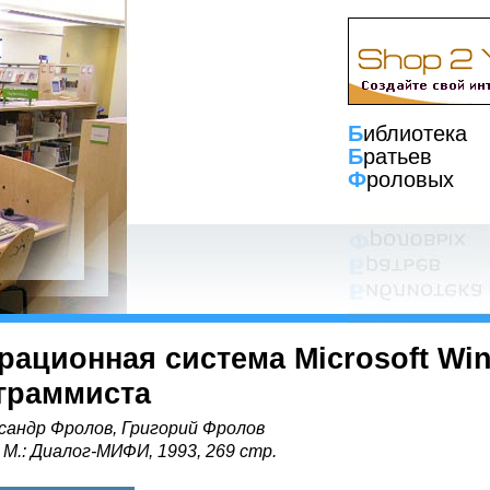
Б
иблиотека
Б
ратьев
Ф
роловых
рационная система Microsoft Win
граммиста
сандр Фролов, Григорий Фролов
, М.: Диалог-МИФИ, 1993, 269 стр.