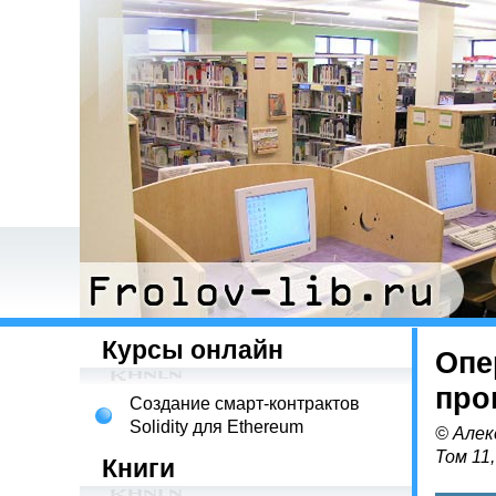
Курсы онлайн
Опе
про
Создание смарт-контрактов
Solidity для Ethereum
© Алек
Том 11
Книги