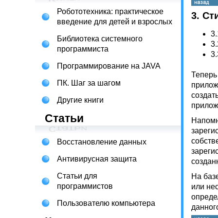
Робототехника: практическое
3. Ст
введение для детей и взрослых
3.
Библиотека системного
3.
программиста
3.
Программирование на JAVA
Теперь
ПК. Шаг за шагом
прилож
создат
Другие книги
прилож
Статьи
Напомн
зареги
собств
Восстановление данных
зареги
Антивирусная защита
создан
Статьи для
На баз
программистов
или не
опреде
Пользователю компьютера
данног