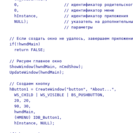
    0,                   // идентификатор родительског
    0,                   // идентификатор меню

    hInstance,           // идентификатор приложения

    NULL);               // указатель на дополнительны
                         // параметры

  // Если создать окно не удалось, завершаем приложени
  if(!hwndMain)

    return FALSE;

  // Рисуем главное окно

  ShowWindow(hwndMain, nCmdShow);

  UpdateWindow(hwndMain);

  // Создаем кнопку

  hButton1 = CreateWindow("button", "About...",

    WS_CHILD | WS_VISIBLE | BS_PUSHBUTTON,

    20, 20,

    90, 30,

    hwndMain,

    (HMENU) IDB_Button1,

    hInstance, NULL);
