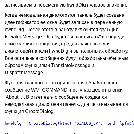
записываем в переменную hwndDlg нулевое значение.
Когда немодальная диалоговая панель будет создана,
идентификатор ее окна будет записан в переменную
hwndDlg. После этого в работу включится функция
IsDialogMessage. Она будет "вылавливать" в очереди
приложения сообщения, предназначенные для
диалоговой панели hwndDlg и выполнять их обработку.
Все остальные сообщения будут обработаны обычным
образом функциями TranslateMessage и
DispatchMessage.
Функция главного окна приложения обрабатывает
сообщение WM_COMMAND, поступающее от кнопки
'About...". В ответ на это сообщение создается
немодальная диалоговая панель, для чего вызывается
функция CreateDialog:
hwndDlg = CreateDialog(hInst,"DIALOG_OK", hwnd, lpfnDl