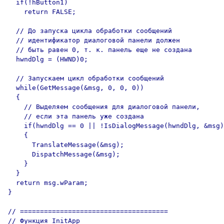
  if(!hButton1)

    return FALSE;

  // До запуска цикла обработки сообщений

  // идентификатор диалоговой панели должен

  // быть равен 0, т. к. панель еще не создана 

  hwndDlg = (HWND)0;

  // Запускаем цикл обработки сообщений

  while(GetMessage(&msg, 0, 0, 0))

  {

    // Выделяем сообщения для диалоговой панели,

    // если эта панель уже создана

    if(hwndDlg == 0 || !IsDialogMessage(hwndDlg, &msg)
    {

      TranslateMessage(&msg);

      DispatchMessage(&msg);

    }

  }

  return msg.wParam;

}

// =====================================

// Функция InitApp
