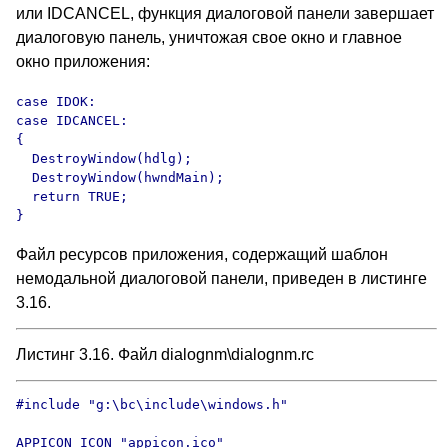
или IDCANCEL, функция диалоговой панели завершает
диалоговую панель, уничтожая свое окно и главное
окно приложения:
case IDOK:

case IDCANCEL:

{

  DestroyWindow(hdlg);

  DestroyWindow(hwndMain);

  return TRUE;

}
Файл ресурсов приложения, содержащий шаблон
немодальной диалоговой панели, приведен в листинге
3.16.
Листинг 3.16. Файл dialognm\dialognm.rc
#include "g:\bc\include\windows.h"

APPICON ICON "appicon.ico"
