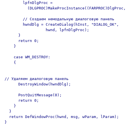
        lpfnDlgProc = 

          (DLGPROC)MakeProcInstance((FARPROC)DlgProc, 
        // Создаем немодальную диалоговую панель

        hwndDlg = CreateDialog(hInst, "DIALOG_OK",

                  hwnd, lpfnDlgProc);

      }

      return 0;

    }

    case WM_DESTROY:

    {

// Удаляем диалоговую панель

      DestroyWindow(hwndDlg);

      PostQuitMessage(0);

      return 0;

    }

  }

  return DefWindowProc(hwnd, msg, wParam, lParam);

}
