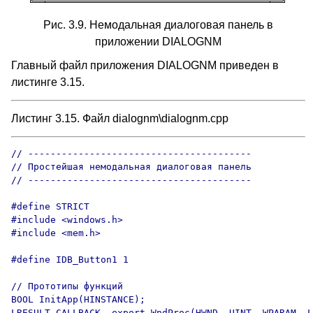
Рис. 3.9. Немодальная диалоговая панель в
приложении DIALOGNM
Главный файл приложения DIALOGNM приведен в
листинге 3.15.
Листинг 3.15. Файл dialognm\dialognm.cpp
// ----------------------------------------

// Простейшая немодальная диалоговая панель

// ----------------------------------------

#define STRICT

#include <windows.h>

#include <mem.h>

#define IDB_Button1 1

// Прототипы функций

BOOL InitApp(HINSTANCE);

LRESULT CALLBACK _export WndProc(HWND, UINT, WPARAM, L