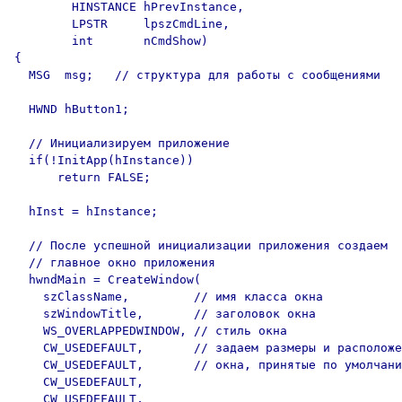
        HINSTANCE hPrevInstance,

        LPSTR     lpszCmdLine, 

        int       nCmdShow)   

{

  MSG  msg;   // структура для работы с сообщениями

  HWND hButton1;

  // Инициализируем приложение

  if(!InitApp(hInstance))

      return FALSE;

  hInst = hInstance;

  // После успешной инициализации приложения создаем

  // главное окно приложения

  hwndMain = CreateWindow(

    szClassName,         // имя класса окна

    szWindowTitle,       // заголовок окна

    WS_OVERLAPPEDWINDOW, // стиль окна

    CW_USEDEFAULT,       // задаем размеры и расположе
    CW_USEDEFAULT,       // окна, принятые по умолчани
    CW_USEDEFAULT,

    CW_USEDEFAULT,
