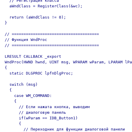
  // Регистрация класса

  aWndClass = RegisterClass(&wc);

  return (aWndClass != 0);

}

// =====================================

// Функция WndProc

// =====================================

LRESULT CALLBACK _export

WndProc(HWND hwnd, UINT msg, WPARAM wParam, LPARAM lPa
{

  static DLGPROC lpfnDlgProc;

  switch (msg)

  {

    case WM_COMMAND:

    {

      // Если нажата кнопка, выводим

      // диалоговую панель

      if(wParam == IDB_Button1)

      {

        // Переходник для функции диалоговой панели
