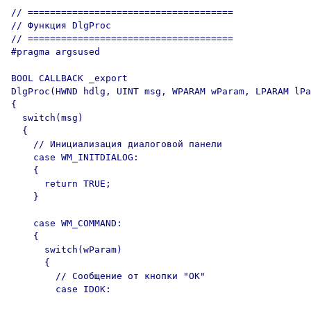
// =====================================

// Функция DlgProc

// =====================================

#pragma argsused

BOOL CALLBACK _export

DlgProc(HWND hdlg, UINT msg, WPARAM wParam, LPARAM lPa
{

  switch(msg)

  {

    // Инициализация диалоговой панели

    case WM_INITDIALOG:

    {

      return TRUE;

    }

    case WM_COMMAND:

    {

      switch(wParam)

      {

        // Сообщение от кнопки "OK"

        case IDOK:
