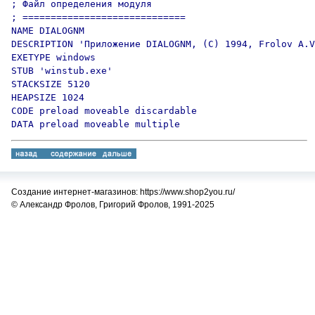
; Файл определения модуля

; =============================

NAME DIALOGNM

DESCRIPTION 'Приложение DIALOGNM, (C) 1994, Frolov A.V
EXETYPE windows

STUB 'winstub.exe'

STACKSIZE 5120

HEAPSIZE 1024

CODE preload moveable discardable

DATA preload moveable multiple
Создание интернет-магазинов: https://www.shop2you.ru/
© Александр Фролов, Григорий Фролов, 1991-2025