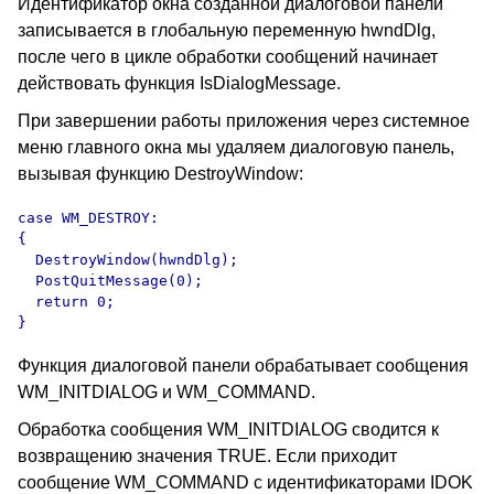
Идентификатор окна созданной диалоговой панели
записывается в глобальную переменную hwndDlg,
после чего в цикле обработки сообщений начинает
действовать функция IsDialogMessage.
При завершении работы приложения через системное
меню главного окна мы удаляем диалоговую панель,
вызывая функцию DestroyWindow:
case WM_DESTROY:

{

  DestroyWindow(hwndDlg);

  PostQuitMessage(0);

  return 0;

}
Функция диалоговой панели обрабатывает сообщения
WM_INITDIALOG и WM_COMMAND.
Обработка сообщения WM_INITDIALOG сводится к
возвращению значения TRUE. Если приходит
сообщение WM_COMMAND с идентификаторами IDOK