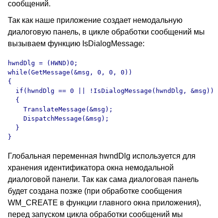
сообщений.
Так как наше приложение создает немодальную
диалоговую панель, в цикле обработки сообщений мы
вызываем функцию IsDialogMessage:
hwndDlg = (HWND)0;

while(GetMessage(&msg, 0, 0, 0))

{

  if(hwndDlg == 0 || !IsDialogMessage(hwndDlg, &msg))

  {

    TranslateMessage(&msg);

    DispatchMessage(&msg);

  }

}
Глобальная переменная hwndDlg используется для
хранения идентификатора окна немодальной
диалоговой панели. Так как сама диалоговая панель
будет создана позже (при обработке сообщения
WM_CREATE в функции главного окна приложения),
перед запуском цикла обработки сообщений мы