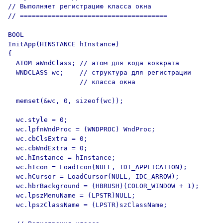
// Выполняет регистрацию класса окна

// =====================================

BOOL

InitApp(HINSTANCE hInstance)

{

  ATOM aWndClass; // атом для кода возврата

  WNDCLASS wc;    // структура для регистрации

                  // класса окна

  memset(&wc, 0, sizeof(wc));

  wc.style = 0;

  wc.lpfnWndProc = (WNDPROC) WndProc;

  wc.cbClsExtra = 0;

  wc.cbWndExtra = 0;

  wc.hInstance = hInstance;

  wc.hIcon = LoadIcon(NULL, IDI_APPLICATION);

  wc.hCursor = LoadCursor(NULL, IDC_ARROW);

  wc.hbrBackground = (HBRUSH)(COLOR_WINDOW + 1);

  wc.lpszMenuName = (LPSTR)NULL;

  wc.lpszClassName = (LPSTR)szClassName;
