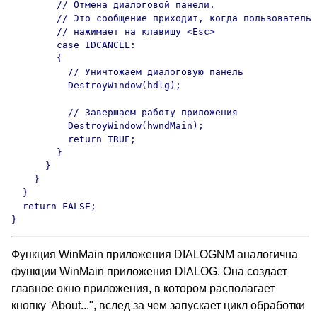
        // Отмена диалоговой панели.

        // Это сообщение приходит, когда пользователь

        // нажимает на клавишу <Esc>

        case IDCANCEL:

        {

          // Уничтожаем диалоговую панель

          DestroyWindow(hdlg);

          // Завершаем работу приложения

          DestroyWindow(hwndMain);

          return TRUE;

        }

      }

    }

  }

  return FALSE;

}
Функция WinMain приложения DIALOGNM аналогична
функции WinMain приложения DIALOG. Она создает
главное окно приложения, в котором располагает
кнопку 'About...", вслед за чем запускает цикл обработки