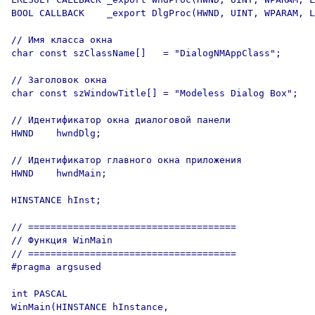
BOOL CALLBACK    _export DlgProc(HWND, UINT, WPARAM, L
// Имя класса окна

char const szClassName[]   = "DialogNMAppClass";

// Заголовок окна

char const szWindowTitle[] = "Modeless Dialog Box";

// Идентификатор окна диалоговой панели

HWND    hwndDlg;

// Идентификатор главного окна приложения

HWND    hwndMain;

HINSTANCE hInst;

// =====================================

// Функция WinMain

// =====================================

#pragma argsused

int PASCAL

WinMain(HINSTANCE hInstance,
