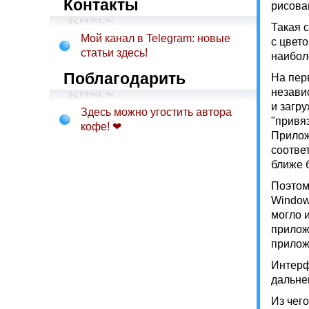
Контакты
рисова
Такая 
Мой канал в Telegram: новые
с цвет
статьи здесь!
наибол
Поблагодарить
На пер
незави
и загр
Здесь можно угостить автора
"привя
кофе! ❤
Прилож
соотве
ближе 
Поэтом
Window
могло 
прилож
прилож
Интерф
дальне
Из чег