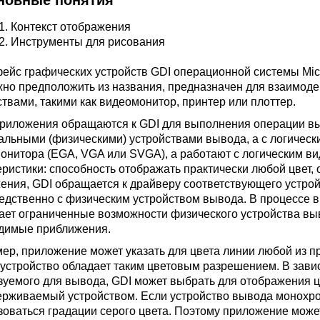
сновные понятия
1.
Контекст отображения
2.
Инструменты для рисования
ейс графических устройств GDI операционной системы Micro
жно предположить из названия, предназначен для взаимод
ствами, такими как видеомонитор, принтер или плоттер.
приложения обращаются к GDI для выполнения операции вы
еальными (физическими) устройствами вывода, а с логичес
онитора (EGA, VGA или SVGA), а работают с логическим
еристики: способность отображать практически любой цвет, 
ения, GDI обращается к драйверу соответствующего устрой
едственно с физическим устройством вывода. В процессе в
ает ограниченные возможности физического устройства выв
димые приближения.
ер, приложение может указать для цвета линии любой из пр
 устройство обладает таким цветовым разрешением. В завис
зуемого для вывода, GDI может выбрать для отображения 
ерживаемый устройством. Если устройство вывода монохро
зоваться градации серого цвета. Поэтому приложение может