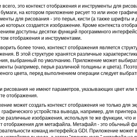
 всего, это контекст отображения и инструменты для рисов
 бумаги, на котором приложение рисует то или иное графиче
менты для рисования - это перья, кисти (а также шрифты и
ю которых создается изображение. Кроме контекста отобра
ениям доступны десятки функций программного интерфейс
стом отображения и инструментами.
оворить более точно, контекст отображения является стру
жения. В этой структуре хранятся различные характеристик
ния, выбранный по умолчанию. Приложение может выбират
менты (например, перья различной толщины и цвета). Поэт
леного цвета, перед выполнением операции следует выбрат
и рисования не имеют параметров, указывающих цвет или 
сте отображения.
ение может создать контекст отображения не только для эк
о графического устройства вывода, например, для принтера
ре различные изображения, используя те же функции, что и
ст отображения для метафайла. Метафайл - это обычный фа
овательности команд интерфейса GDI. Приложение может в