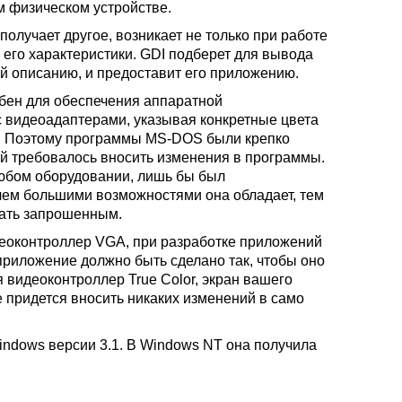
м физическом устройстве.
получает другое, возникает не только при работе
 его характеристики. GDI подберет для вывода
ий описанию, и предоставит его приложению.
обен для обеспечения аппаратной
 видеоадаптерами, указывая конкретные цвета
в. Поэтому программы MS-DOS были крепко
й требовалось вносить изменения в программы.
юбом оборудовании, лишь бы был
чем большими возможностями она обладает, тем
вать запрошенным.
деоконтроллер VGA, при разработке приложений
риложение должно быть сделано так, чтобы оно
я видеоконтроллер True Color, экран вашего
е придется вносить никаких изменений в само
indows версии 3.1. В Windows NT она получила