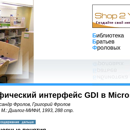
Б
иблиотека
Б
ратьев
Ф
роловых
фический интерфейс GDI в Micro
сандр Фролов, Григорий Фролов
, М.: Диалог-МИФИ, 1993, 288 стр.