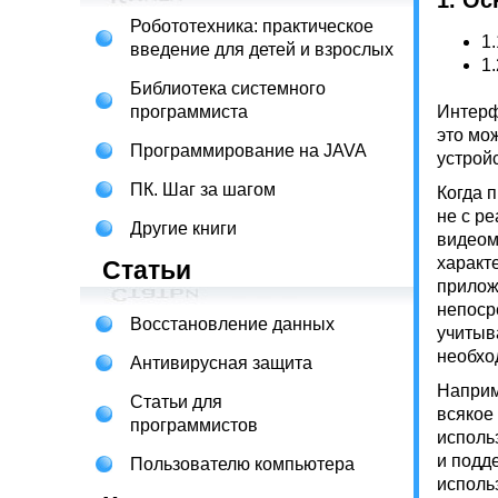
1. О
Робототехника: практическое
1.
введение для детей и взрослых
1.
Библиотека системного
программиста
Интерф
это мо
Программирование на JAVA
устрой
ПК. Шаг за шагом
Когда 
не с р
Другие книги
видеом
характ
Статьи
прилож
непоср
Восстановление данных
учитыв
необхо
Антивирусная защита
Наприм
Статьи для
всякое
программистов
исполь
и подд
Пользователю компьютера
исполь