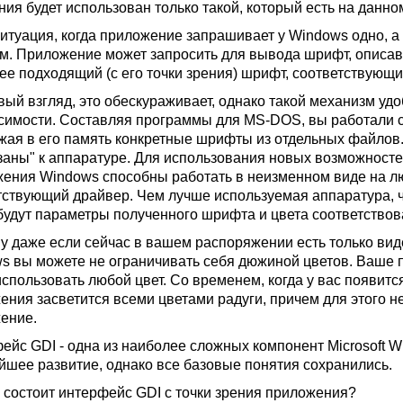
ния будет использован только такой, который есть на данно
ситуация, когда приложение запрашивает у Windows одно, а 
ом. Приложение может запросить для вывода шрифт, описав
ее подходящий (с его точки зрения) шрифт, соответствующ
вый взгляд, это обескураживает, однако такой механизм уд
симости. Составляя программы для MS-DOS, вы работали с
ужая в его память конкретные шрифты из отдельных файло
заны" к аппаратуре. Для использования новых возможносте
ения Windows способны работать в неизменном виде на л
тствующий драйвер. Чем лучше используемая аппаратура, 
будут параметры полученного шрифта и цвета соответство
у даже если сейчас в вашем распоряжении есть только ви
s вы можете не ограничивать себя дюжиной цветов. Ваше п
использовать любой цвет. Со временем, когда у вас появитс
ения засветится всеми цветами радуги, причем для этого н
ение.
ейс GDI - одна из наиболее сложных компонент Microsoft W
йшее развитие, однако все базовые понятия сохранились.
о состоит интерфейс GDI с точки зрения приложения?