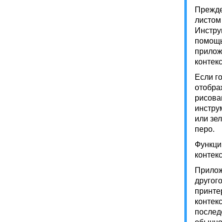
Прежде
листом
Инстру
помощь
прилож
контек
Если г
отобра
рисова
инстру
или зе
перо.
Функци
контек
Прилож
другог
принте
контек
послед