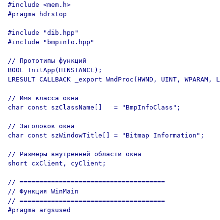
#include <mem.h>

#pragma hdrstop

#include "dib.hpp"

#include "bmpinfo.hpp"

// Прототипы функций

BOOL InitApp(HINSTANCE);

LRESULT CALLBACK _export WndProc(HWND, UINT, WPARAM, L
// Имя класса окна

char const szClassName[]   = "BmpInfoClass";

// Заголовок окна

char const szWindowTitle[] = "Bitmap Information";

// Размеры внутренней области окна

short cxClient, cyClient;

// =====================================

// Функция WinMain

// =====================================

#pragma argsused
