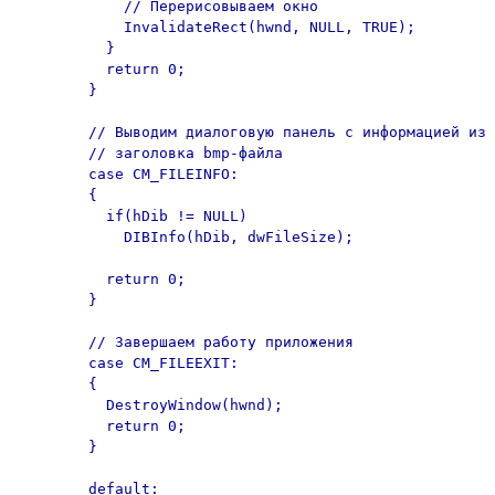
            // Перерисовываем окно

            InvalidateRect(hwnd, NULL, TRUE);

          }

          return 0;

        }

        // Выводим диалоговую панель с информацией из

        // заголовка bmp-файла

        case CM_FILEINFO:

        {

          if(hDib != NULL)

            DIBInfo(hDib, dwFileSize);

          return 0;

        }

        // Завершаем работу приложения

        case CM_FILEEXIT:

        {

          DestroyWindow(hwnd);

          return 0;

        }

        default:
