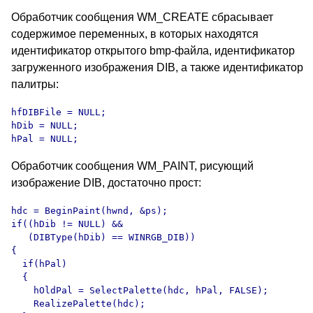
Обработчик сообщения WM_CREATE сбрасывает
содержимое переменных, в которых находятся
идентификатор открытого bmp-файла, идентификатор
загруженного изображения DIB, а также идентификатор
палитры:
hfDIBFile = NULL;

hDib = NULL;

hPal = NULL;
Обработчик сообщения WM_PAINT, рисующий
изображение DIB, достаточно прост:
hdc = BeginPaint(hwnd, &ps);

if((hDib != NULL) &&

   (DIBType(hDib) == WINRGB_DIB))

{

  if(hPal)

  {

    hOldPal = SelectPalette(hdc, hPal, FALSE);

    RealizePalette(hdc);
