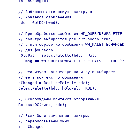
      int nChanged;

      // Выбираем логическую палитру в

      // контекст отображения

      hdc = GetDC(hwnd);

      // При обработке сообщения WM_QUERYNEWPALETTE

      // палитра выбирается для активного окна,

      // а при обработке сообщения WM_PALETTECHANGED -

      // для фонового

      hOldPal = SelectPalette(hdc, hPal,

        (msg == WM_QUERYNEWPALETTE) ? FALSE : TRUE);

      // Реализуем логическую палитру и выбираем

      // ее в контекст отображения

      nChanged = RealizePalette(hdc);

      SelectPalette(hdc, hOldPal, TRUE);

      // Освобождаем контекст отображения

      ReleaseDC(hwnd, hdc);

      // Если были изменения палитры,

      // перерисовываем окно

      if(nChanged)
