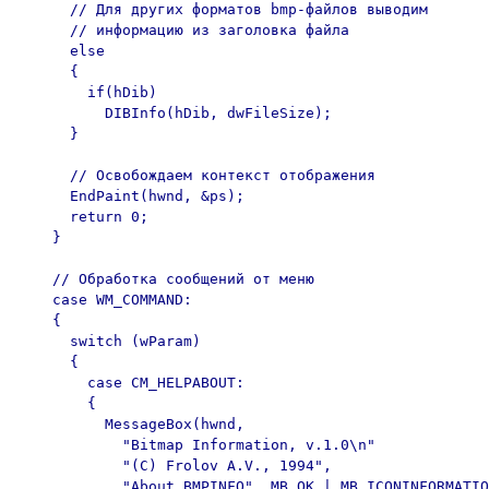
      // Для других форматов bmp-файлов выводим

      // информацию из заголовка файла

      else

      {

        if(hDib)

          DIBInfo(hDib, dwFileSize);

      }

      // Освобождаем контекст отображения

      EndPaint(hwnd, &ps);

      return 0;

    }

    // Обработка сообщений от меню

    case WM_COMMAND:

    {

      switch (wParam)

      {

        case CM_HELPABOUT:

        {

          MessageBox(hwnd,

            "Bitmap Information, v.1.0\n"

            "(C) Frolov A.V., 1994",

            "About BMPINFO", MB_OK | MB_ICONINFORMATIO