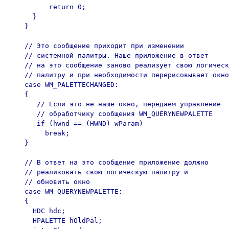
          return 0;

      }

    }

    // Это сообщение приходит при изменении

    // системной палитры. Наше приложение в ответ

    // на это сообщение заново реализует свою логическ
    // палитру и при необходимости перерисовывает окно

    case WM_PALETTECHANGED:

    {

       // Если это не наше окно, передаем управление

       // обработчику сообщения WM_QUERYNEWPALETTE

       if (hwnd == (HWND) wParam)

         break;

    }

    // В ответ на это сообщение приложение должно

    // реализовать свою логическую палитру и

    // обновить окно

    case WM_QUERYNEWPALETTE:

    {

      HDC hdc;

      HPALETTE hOldPal;
