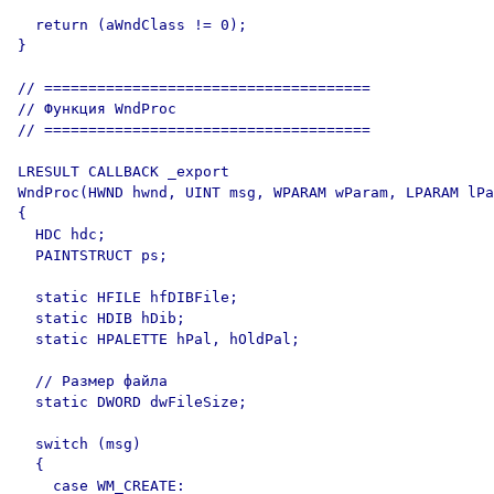
  return (aWndClass != 0);

}

// =====================================

// Функция WndProc

// =====================================

LRESULT CALLBACK _export

WndProc(HWND hwnd, UINT msg, WPARAM wParam, LPARAM lPa
{

  HDC hdc;

  PAINTSTRUCT ps;

  static HFILE hfDIBFile;

  static HDIB hDib;

  static HPALETTE hPal, hOldPal;

  // Размер файла

  static DWORD dwFileSize;

  switch (msg)

  {

    case WM_CREATE:
