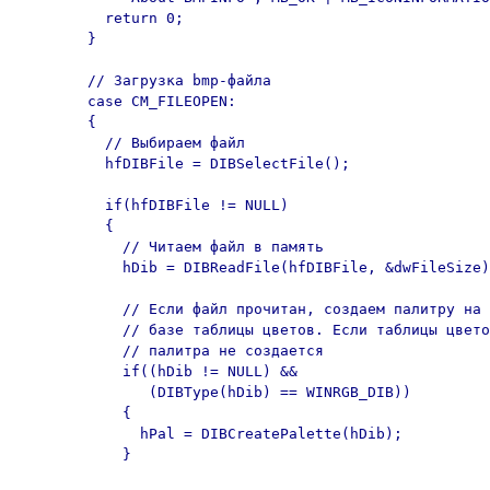
          return 0;

        }

        // Загрузка bmp-файла

        case CM_FILEOPEN:

        {

          // Выбираем файл

          hfDIBFile = DIBSelectFile();

          if(hfDIBFile != NULL)

          {

            // Читаем файл в память

            hDib = DIBReadFile(hfDIBFile, &dwFileSize)
            // Если файл прочитан, создаем палитру на

            // базе таблицы цветов. Если таблицы цвето
            // палитра не создается

            if((hDib != NULL) &&

               (DIBType(hDib) == WINRGB_DIB))

            {

              hPal = DIBCreatePalette(hDib);

            }
