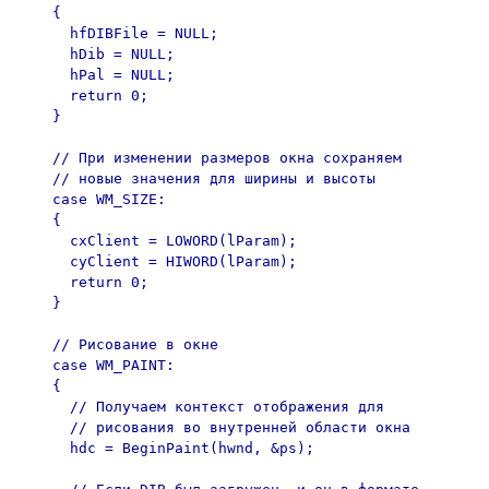
    {

      hfDIBFile = NULL;

      hDib = NULL;

      hPal = NULL;

      return 0;

    }

    // При изменении размеров окна сохраняем

    // новые значения для ширины и высоты

    case WM_SIZE:

    {

      cxClient = LOWORD(lParam);

      cyClient = HIWORD(lParam);

      return 0;

    }

    // Рисование в окне

    case WM_PAINT:

    {

      // Получаем контекст отображения для

      // рисования во внутренней области окна 

      hdc = BeginPaint(hwnd, &ps);
