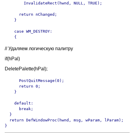
        InvalidateRect(hwnd, NULL, TRUE);

      return nChanged;

    }

    case WM_DESTROY:

    {
// Удаляем логическую палитру
if(hPal)
DeletePalette(hPal);
      PostQuitMessage(0);

      return 0;

    }

    default:

      break;

  }

  return DefWindowProc(hwnd, msg, wParam, lParam);

}