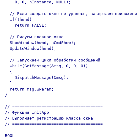
    0, 0, hInstance, NULL);      

  // Если создать окно не удалось, завершаем приложени
  if(!hwnd)

    return FALSE;

  // Рисуем главное окно

  ShowWindow(hwnd, nCmdShow);

  UpdateWindow(hwnd);

  // Запускаем цикл обработки сообщений

  while(GetMessage(&msg, 0, 0, 0))

  {

    DispatchMessage(&msg);

  }

  return msg.wParam;

}

// =====================================

// Функция InitApp

// Выполняет регистрацию класса окна

// =====================================

BOOL
