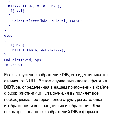
  }

  DIBPaint(hdc, 0, 0, hDib);

  if(hPal)

  {

    SelectPalette(hdc, hOldPal, FALSE);

  }

}

else

{

  if(hDib)

    DIBInfo(hDib, dwFileSize);

}

EndPaint(hwnd, &ps);

return 0;
Если загружено изображение DIB, его идентификатор
отличен от NULL. В этом случае вызывается функция
DIBType, определенная в нашем приложении в файле
dib.cpp (листинг 4.8). Эта функция выполняет все
необходимые проверки полей структуры заголовка
изображения и возвращает тип изображения. Для
некомпрессованных изображений DIB в формате