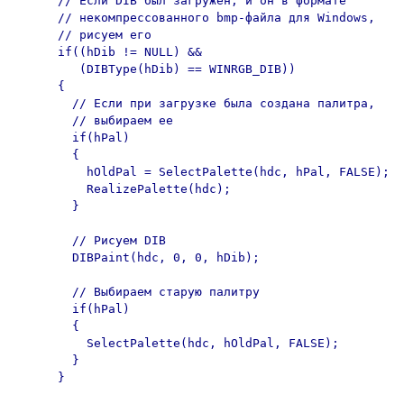
      // Если DIB был загружен, и он в формате

      // некомпрессованного bmp-файла для Windows,

      // рисуем его

      if((hDib != NULL) &&

         (DIBType(hDib) == WINRGB_DIB))

      {

        // Если при загрузке была создана палитра,

        // выбираем ее

        if(hPal)

        {

          hOldPal = SelectPalette(hdc, hPal, FALSE);

          RealizePalette(hdc);

        }

        // Рисуем DIB

        DIBPaint(hdc, 0, 0, hDib);

        // Выбираем старую палитру

        if(hPal)

        {

          SelectPalette(hdc, hOldPal, FALSE);

        }

      }
