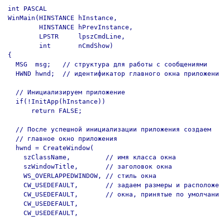
int PASCAL

WinMain(HINSTANCE hInstance, 

        HINSTANCE hPrevInstance,

        LPSTR     lpszCmdLine, 

        int       nCmdShow)

{

  MSG  msg;   // структура для работы с сообщениями

  HWND hwnd;  // идентификатор главного окна приложени
  // Инициализируем приложение

  if(!InitApp(hInstance))

      return FALSE;

  // После успешной инициализации приложения создаем

  // главное окно приложения

  hwnd = CreateWindow(

    szClassName,         // имя класса окна

    szWindowTitle,       // заголовок окна

    WS_OVERLAPPEDWINDOW, // стиль окна

    CW_USEDEFAULT,       // задаем размеры и расположе
    CW_USEDEFAULT,       // окна, принятые по умолчани
    CW_USEDEFAULT,

    CW_USEDEFAULT,
