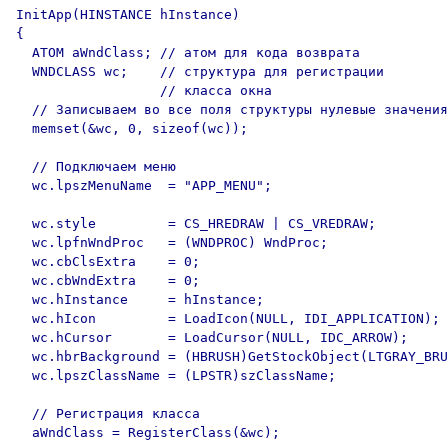
InitApp(HINSTANCE hInstance)

{

  ATOM aWndClass; // атом для кода возврата

  WNDCLASS wc;    // структура для регистрации

                  // класса окна

  // Записываем во все поля структуры нулевые значения

  memset(&wc, 0, sizeof(wc));

  // Подключаем меню 

  wc.lpszMenuName  = "APP_MENU";

  wc.style         = CS_HREDRAW | CS_VREDRAW;

  wc.lpfnWndProc   = (WNDPROC) WndProc;

  wc.cbClsExtra    = 0;

  wc.cbWndExtra    = 0;

  wc.hInstance     = hInstance;

  wc.hIcon         = LoadIcon(NULL, IDI_APPLICATION);

  wc.hCursor       = LoadCursor(NULL, IDC_ARROW);

  wc.hbrBackground = (HBRUSH)GetStockObject(LTGRAY_BRU
  wc.lpszClassName = (LPSTR)szClassName;

  // Регистрация класса

  aWndClass = RegisterClass(&wc);
