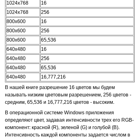
1024x768
16
1024x768
256
800x600
16
800x600
256
800x600
65,536
640x480
16
640x480
256
640x480
65,536
640x480
16,777,216
В нашей книге разрешение 16 цветов мы будем
называть низким цветовым разрешением, 256 цветов -
средним, 65,536 и 16,777,216 цветов - высоким.
В операционной системе Windows приложения
определяют цвет, задавая интенсивности трех его RGB-
компонент: красной (R), зеленой (G) и голубой (B).
Интенсивность каждой компоненты задается числом в