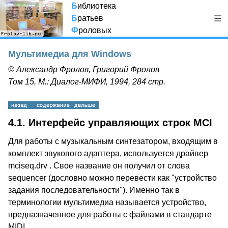
Б
иблиотека
Б
ратьев
Ф
роловых
Мультимедиа для Windows
© Александр Фролов, Григорий Фролов
Том 15, М.: Диалог-МИФИ, 1994, 284 стр.
4.1. Интерфейс управляющих строк MCI
Для работы с музыкальным синтезатором, входящим в
комплект звукового адаптера, используется драйвер
mciseq.drv . Свое название он получил от слова
sequencer (дословно можно перевести как "устройство
задания последовательности"). Именно так в
терминологии мультимедиа называется устройство,
предназначенное для работы с файлами в стандарте
MIDI.