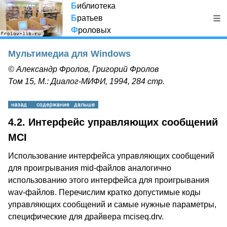
Б
иблиотека
Б
ратьев
Ф
роловых
Мультимедиа для Windows
© Александр Фролов, Григорий Фролов
Том 15, М.: Диалог-МИФИ, 1994, 284 стр.
4.2. Интерфейс управляющих сообщений
MCI
Использование интерфейса управляющих сообщений
для проигрывания mid-файлов аналогично
использованию этого интерфейса для проигрывания
wav-файлов. Перечислим кратко допустимые коды
управляющих сообщений и самые нужные параметры,
специфические для драйвера mciseq.drv.