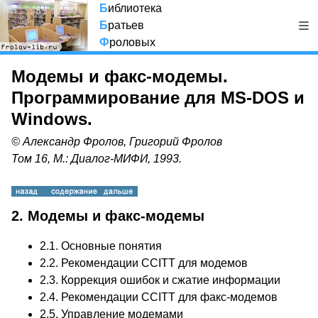
Б
иблиотека
Б
ратьев
Ф
роловых
Модемы и факс-модемы.
Программирование для MS-DOS и
Windows.
© Александр Фролов, Григорий Фролов
Том 16, М.: Диалог-МИФИ, 1993.
2. Модемы и факс-модемы
2.1.
Основные понятия
2.2.
Рекомендации CCITT для модемов
2.3.
Коррекция ошибок и сжатие информации
2.4.
Рекомендации CCITT для факс-модемов
2.5.
Управление модемами