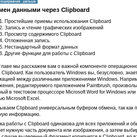
мен данными через Clipboard
1.
Простейшие приемы использования Clipboard
2.
Запись и чтение графических изображений
3.
Просмотр содержимого Clipboard
4.
Отложенная запись
5.
Нестандартный формат данных
6.
Другие функции для работы с Clipboard
 главе мы расскажем вам о важной компоненте операционн
 Clipboard. Как пользователь Windows вы, безусловно, знае
ацией между различными приложениями Windows. Например
жения, редактируемого приложением Paintbrush, произвольн
ный в текстовом процессоре Microsoft Word for Windows или
 Microsoft Excel.
ываем Clipboard универсальным буфером обмена, так как п
ную информацию.
ка работы с Clipboard одинакова для всех приложений и об
т нужную часть документа или изображения, а затем выбирае
 случае выделенный фрагмент копируется в Clipboard, во в