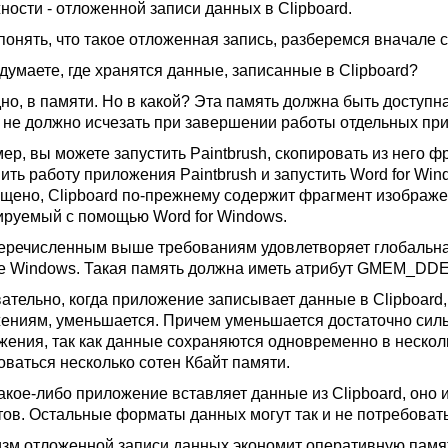
ности - отложенной записи данных в Clipboard.
понять, что такое отложенная запись, разберемся вначале 
 думаете, где хранятся данные, записанные в Clipboard?
но, в памяти. Но в какой? Эта память должна быть доступн
 не должно исчезать при завершении работы отдельных пр
ер, вы можете запустить Paintbrush, скопировать из него ф
ить работу приложения Paintbrush и запустить Word for Win
ущено, Clipboard по-прежнему содержит фрагмент изображен
ируемый с помощью Word for Windows.
еречисленным выше требованиям удовлетворяет глобальн
е Windows. Такая память должна иметь атрибут GMEM_D
ательно, когда приложение записывает данные в Clipboard
ениям, уменьшается. Причем уменьшается достаточно силь
жения, так как данные сохраняются одновременно в неско
оваться несколько сотен Кбайт памяти.
какое-либо приложение вставляет данные из Clipboard, оно 
ов. Остальные форматы данных могут так и не потребовать
зм отложенной записи данных экономит оперативную память