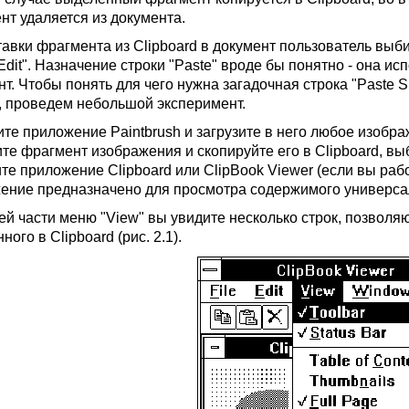
нт удаляется из документа.
авки фрагмента из Clipboard в документ пользователь выбира
dit". Назначение строки "Paste" вроде бы понятно - она ис
т. Чтобы понять для чего нужна загадочная строка "Paste Spe
", проведем небольшой эксперимент.
ите приложение Paintbrush и загрузите в него любое изобра
те фрагмент изображения и скопируйте его в Clipboard, выб
те приложение Clipboard или ClipBook Viewer (если вы рабо
ение предназначено для просмотра содержимого универсал
ей части меню "View" вы увидите несколько строк, позво
ного в Clipboard (рис. 2.1).