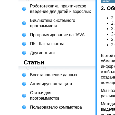
Робототехника: практическое
2. Об
введение для детей и взрослых
2.
Библиотека системного
2.
программиста
2.
2.
Программирование на JAVA
2.
ПК. Шаг за шагом
2.
Другие книги
В этой
обмена
Статьи
информ
изобра
Восстановление данных
создан
помощью
Антивирусная защита
Мы наз
Статьи для
различ
программистов
Методи
Пользователю компьютера
выделяе
первом