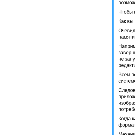
возмож
Чтобы 
Как вы
Очевид
памяти
Наприм
заверш
не зап
редакт
Всем п
систем
Следов
прилож
изобра
потреб
Когда 
формат
Механи