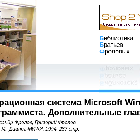
Б
иблиотека
Б
ратьев
Ф
роловых
рационная система Microsoft Win
граммиста. Дополнительные гла
сандр Фролов, Григорий Фролов
, М.: Диалог-МИФИ, 1994, 287 стр.