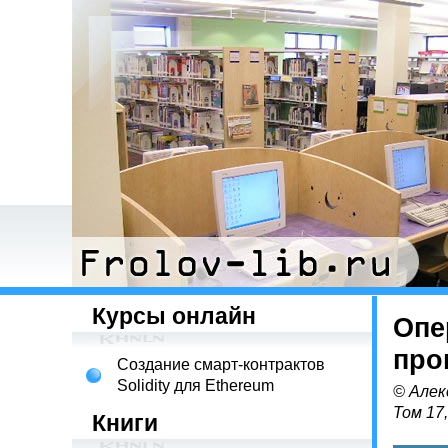
Курсы онлайн
Опе
про
Создание смарт-контрактов
Solidity для Ethereum
© Алек
Том 17
Книги