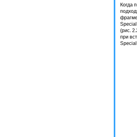
Когда 
подход
фрагме
Specia
(рис. 
при вст
Special.