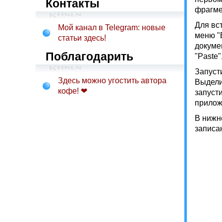
Контакты
фрагме
Для вст
Мой канал в Telegram: новые
меню "E
статьи здесь!
докумен
Поблагодарить
"Paste
Запуст
Здесь можно угостить автора
Выдели
кофе! ❤
запусти
прилож
В нижн
записан