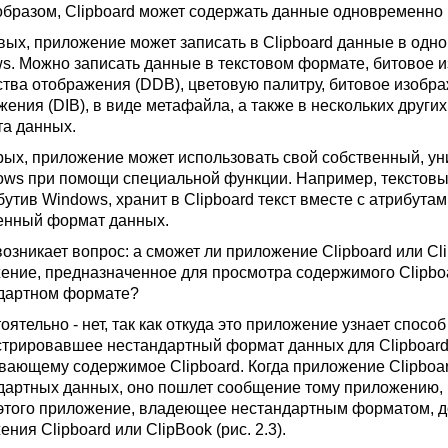
образом, Clipboard может содержать данные одновременно 
вых, приложение может записать в Clipboard данные в одн
s. Можно записать данные в текстовом формате, битовое 
ства отображения (DDB), цветовую палитру, битовое изобр
жения (DIB), в виде метафайла, а также в нескольких други
а данных.
рых, приложение может использовать свой собственный, ун
ows при помощи специальной функции. Например, текстовый 
бутив Windows, хранит в Clipboard текст вместе с атрибута
енный формат данных.
возникает вопрос: а сможет ли приложение Clipboard или Cl
ение, предназначенное для просмотра содержимого Clipboa
дартном формате?
оятельно - нет, так как откуда это приложение узнает спос
стрировавшее нестандартный формат данных для Clipboard
вающему содержимое Clipboard. Когда приложение Clipboar
дартных данных, оно пошлет сообщение тому приложению, 
этого приложение, владеющее нестандартным форматом, д
ния Clipboard или ClipBook (рис. 2.3).