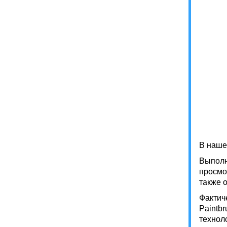
В наше
Выполн
просмо
также о
Фактич
Paintb
технол