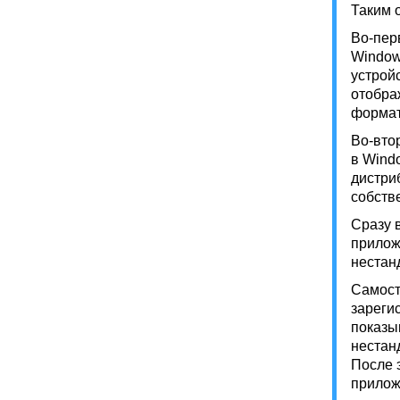
Таким 
Во-пер
Window
устрой
отобра
формат
Во-вто
в Wind
дистри
собств
Сразу 
прилож
нестан
Самост
зареги
показы
нестан
После 
приложе