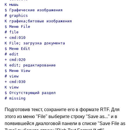
K мышь

$ Графические изображения

# graphics

K графика;битовые изображения

$ Меню File

# file

+ cmd:010

K File; загрузка документа

$ Меню Edit

# edit

+ cmd:020

K edit; редактирование

$ Меню View

# view

+ cmd:030

K view

$ Отсутствующий раздел

# missing
Подготовив текст, сохраните его в формате RTF. Для
этого из меню "File" выберите строку "Save as..." и в
появившейся диалоговой панели в списке "Save File as