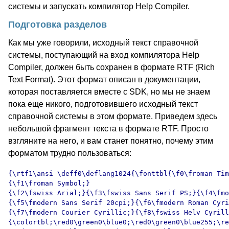
системы и запускать компилятор Help Compiler.
Подготовка разделов
Как мы уже говорили, исходный текст справочной
системы, поступающий на вход компилятора Help
Compiler, должен быть сохранен в формате RTF (Rich
Text Format). Этот формат описан в документации,
которая поставляется вместе с SDK, но мы не знаем
пока еще никого, подготовившего исходный текст
справочной системы в этом формате. Приведем здесь
небольшой фрагмент текста в формате RTF. Просто
взгляните на него, и вам станет понятно, почему этим
форматом трудно пользоваться:
{\rtf1\ansi \deff0\deflang1024{\fonttbl{\f0\froman Tim
{\f1\froman Symbol;}

{\f2\fswiss Arial;}{\f3\fswiss Sans Serif PS;}{\f4\fmo
{\f5\fmodern Sans Serif 20cpi;}{\f6\fmodern Roman Cyri
{\f7\fmodern Courier Cyrillic;}{\f8\fswiss Helv Cyrill
{\colortbl;\red0\green0\blue0;\red0\green0\blue255;\re