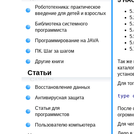
5 НА
Робототехника: практическое
5
введение для детей и взрослых
5
Библиотека системного
5
программиста
5
5
Программирование на JAVA
5
5
ПК. Шаг за шагом
Другие книги
Так же
катало
Статьи
устано
Для то
Восстановление данных
type 
Антивирусная защита
Статьи для
После 
программистов
огромн
Для че
Пользователю компьютера
Дело в