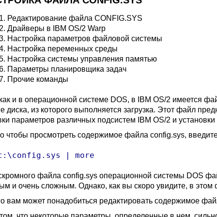
СТРОЙКА ФАЙЛА CONFIG.SYS
.1. Редактирование файла CONFIG.SYS
.2. Драйверы в IBM OS/2 Warp
.3. Настройка параметров файловой системы
.4. Настройка переменных среды
.5. Настройка системы управления памятью
.6. Параметры планировщика задач
.7. Прочие команды
 как и в операционной системе DOS, в IBM OS/2 имеется фай
ге диска, из которого выполняется загрузка. Этот файл пр
вки параметров различных подсистем IBM OS/2 и установк
го чтобы просмотреть содержимое файла config.sys, введи
c:\config.sys | more
скромного файла config.sys операционной системы DOS файл
ым и очень сложным. Однако, как вы скоро увидите, в этом
го вам может понадобиться редактировать содержимое файл
 том, что некоторые параметры, определенные в нем, сильн