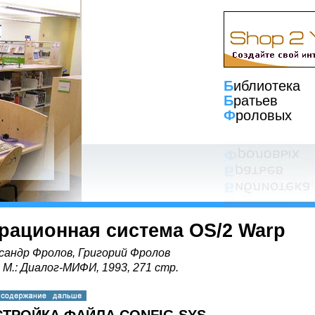
Б
иблиотека
Б
ратьев
Ф
роловых
рационная система OS/2 Warp
сандр Фролов, Григорий Фролов
, М.: Диалог-МИФИ, 1993, 271 стр.