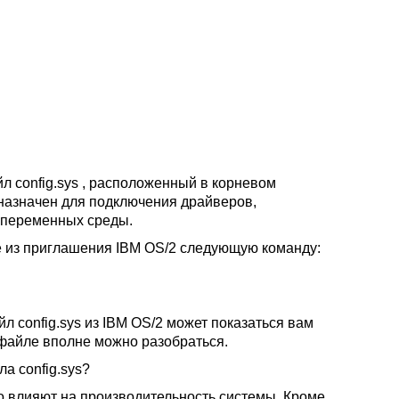
л config.sys , расположенный в корневом
едназначен для подключения драйверов,
и переменных среды.
те из приглашения IBM OS/2 следующую команду:
 config.sys из IBM OS/2 может показаться вам
 файле вполне можно разобраться.
а config.sys?
о влияют на производительность системы. Кроме