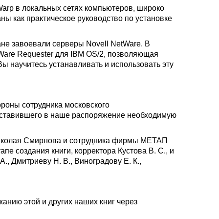
arp в локальных сетях компьютеров, широко
ны как практическое руководство по установке
не завоевали серверы Novell NetWare. В
tWare Requester для IBM OS/2, позволяющая
Вы научитесь устанавливать и использовать эту
ороны сотрудника московского
оставившего в наше распоряжение необходимую
Николая Смирнова и сотрудника фирмы МЕТАП
е создания книги, корректора Кустова В. С., и
, Дмитриеву Н. В., Виноградову Е. К.,
анию этой и других наших книг через