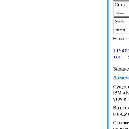
Сеть
Relcom
GlasNet
Internet
Если э
11540
тел. 
Заране
Замеч
Сущест
IBM и 
уточня
Во все
в виду 
Ссылки
версии 