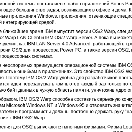
ионной системы поставляется набор приложений Bonus Pac
яющее большинство задач, возникающих в офисе и дома. К 
ные приложения Windows, приложения, отвечающие специ
й интегрирующей средой.
е ближайшее время IBM выпустит версии OS/2 Warp, специа
/2 Warp LAN Client и IBM OS/2 Warp Server. А пока вы мож
изделия, как IBM LAN Server 4.0 Advanced, работающей в ср
ерсии OS/2 для процессора Power PC, а также версии OS/2,
процессорных системах.
з неоспоримых преимуществ операционной системы IBM OS/
ивость к ошибкам в приложениях. Это свойство IBM OS/2 Wa
ия. Поэтому IBM OS/2 Warp удобна для разработчиков прогр
ится идея перезапускать компьютер каждый раз только пото
ько байт данных в чужую область памяти, уничтожив ядро о
образом, IBM OS/2 Warp способна составить серьезную к
ам Microsoft Windows NT и Windows-95 и отвоевать значит
ватели и программисты должны постоянно держать руку "на п
ние к IBM OS/2 Warp.
ения для OS/2 выпускаются многими фирмами. Фирма Lotus