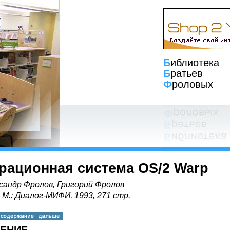
Б
иблиотека
Б
ратьев
Ф
роловых
рационная система OS/2 Warp
сандр Фролов, Григорий Фролов
, М.: Диалог-МИФИ, 1993, 271 стр.