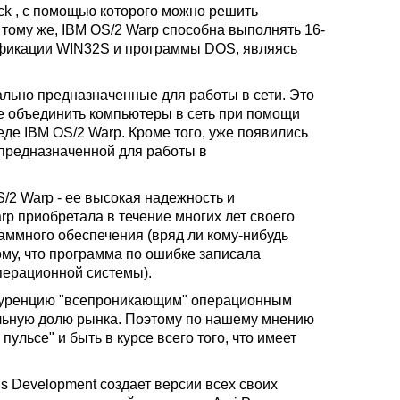
k , с помощью которого можно решить
тому же, IBM OS/2 Warp способна выполнять 16-
фикации WIN32S и программы DOS, являясь
льно предназначенные для работы в сети. Это
ете объединить компьютеры в сеть при помощи
еде IBM OS/2 Warp. Кроме того, уже появились
 предназначенной для работы в
2 Warp - ее высокая надежность и
rp приобретала в течение многих лет своего
аммного обеспечения (вряд ли кому-нибудь
му, что программа по ошибке записала
перационной системы).
онкуренцию "всепроникающим" операционным
ельную долю рынка. Поэтому по нашему мнению
ульсе" и быть в курсе всего того, что имеет
 Development создает версии всех своих