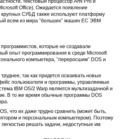
астности, текстовый процессор Ami Pro и
crosoft Office). Ожидается появление
ли крупных СУБД также используют платформу
тный всем из мира "больших" машин ЕС ЭВМ
х программистов, которые не создавали
орый опыт программирования в среде Microsoft
ерсонального компьютера, "переросшим" DOS и
 труднее, так как придется осваивать новые
рфейс пользователя и программы, управляемые
истема IBM OS/2 Warp является мультизадачной и
ме. В то же время обычные программы DOS
ора.
, что их даже трудно сравнить (может быть,
улятором и персональным компьютером). Поэтому
с легкостью решать задачи, недоступные им