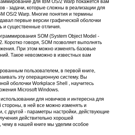
граммирование для IBM OS/2 Warp покажется вам
в - задачи, которые сложны в реализации для
 IBM OS/2 Warp. Многие понятия и термины
оздавал первые версии графической оболочки
ть и существенные отличия.
ограммирования SOM (System Object Model -
/2. Коротко говоря, SOM позволяет выполнять
жения. При этом можно изменять базовые
ний. Такое невозможно в известных вам
рованным пользователем, в первой книге,
раивать эту операционную систему. Вы
ой оболочки Workplace Shell , научитесь
жения Microsoft Windows.
в использовании для новичков и интересна для
 стороны, в ней все можно изменять и
, с другой - параметры настройки, действующие
олучения действительно хорошей
, чему в нашей книге мы уделим особое