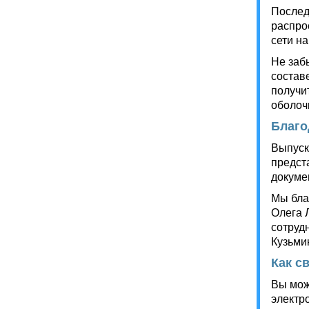
Послед
распро
сети на
Не заб
состав
получи
оболочк
Благо
Выпуск
предст
докуме
Мы бла
Олега 
сотрудн
Кузьми
Как с
Вы мож
электро