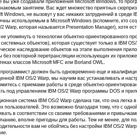
е вы уже создавали приложения Microsoft Windows, то про
знакомым занятием. Вас ждет множество приятных сюрпризо
oft Windows, не вызовут у вас никаких затруднений в среде
ичны используемым в Microsoft Windows (вспомните, кто с
2 Warp, которая называется Presentation Manager), хотя ес
 не упомянуть о технологии объектно-ориентированного пр
 системных объектов), которая существует только в IBM OS
ческое наследование объектов на этапе выполнения прило
ы без повторной перетрансляции использующих их приложе
теках классов Microsoft MFC или Borland OWL.
к программист должен быть одновременно еще и квалифици
енной IBM OS/2 Warp, мы научим вас устанавливать и наст
омитесь с приемами работы в среде объектно-ориентированн
ать под управлением IBM OS/2 Warp программы DOS и прило
ионная система IBM OS/2 Warp сделана так, что она легка 
х пользователей. Это возможно благодаря тому, что с одной
ивать в соответствии со своими требованиями и привычками
лчанию, вполне пригодны для работы. Тем не менее, для п
одительности вам не обойтись без настройки IBM OS/2 Warp
ие.