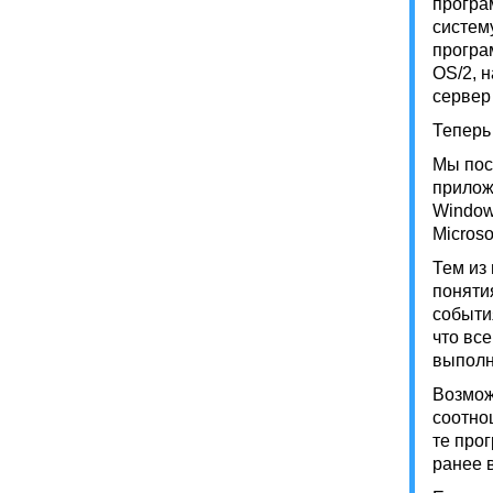
програ
систему
програ
OS/2, 
сервер
Теперь
Мы пос
приложе
Window
Microso
Тем из
поняти
событи
что вс
выполн
Возмож
соотно
те про
ранее 