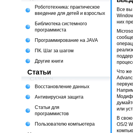
ВВЕД
Робототехника: практическое
Все вы
введение для детей и взрослых
Window
них пр
Библиотека системного
программиста
Micros
сообще
Программирование на JAVA
операц
реализ
ПК. Шаг за шагом
поддер
Другие книги
процесс
Статьи
Что же
Advanc
первую
Восстановление данных
Наприм
Модифи
Антивирусная защита
думайт
Статьи для
или ус
программистов
В свою
Пользователю компьютера
OS/2 W
компью