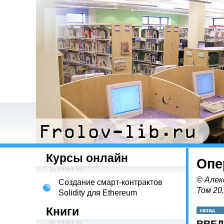
Курсы онлайн
Опе
© Алек
Создание смарт-контрактов
Том 20
Solidity для Ethereum
Книги