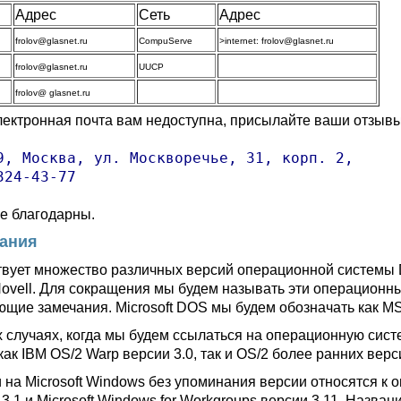
Адрес
Сеть
Адрес
frolov@glasnet.ru
CompuServe
>internet: frolov@glasnet.ru
frolov@glasnet.ru
UUCP
frolov@ glasnet.ru
лектронная почта вам недоступна, присылайте ваши отзыв
9, Москва, ул. Москворечье, 31, корп. 2, 

324-43-77
е благодарны.
ания
вует множество различных версий операционной системы DO
Novell. Для сокращения мы будем называть эти операционн
ющие замечания. Microsoft DOS мы будем обозначать как M
х случаях, когда мы будем ссылаться на операционную сист
как IBM OS/2 Warp версии 3.0, так и OS/2 более ранних верс
 на Microsoft Windows без упоминания версии относятся к 
3.1 и Microsoft Windows for Workgroups версии 3.11. Назва