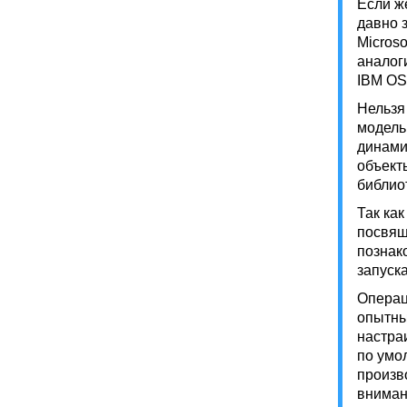
Если ж
давно 
Micros
аналог
IBM OS/
Нельзя
модель
динами
объект
библио
Так ка
посвящ
познак
запуск
Операц
опытны
настра
по умо
произв
вниман