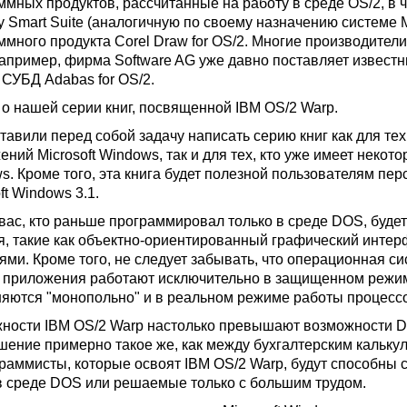
ммных продуктов, рассчитанные на работу в среде OS/2, в ч
 Smart Suite (аналогичную по своему назначению системе Mi
ммного продукта Corel Draw for OS/2. Многие производите
например, фирма Software AG уже давно поставляет извес
 СУБД Adabas for OS/2.
 о нашей серии книг, посвященной IBM OS/2 Warp.
тавили перед собой задачу написать серию книг как для те
ний Microsoft Windows, так и для тех, кто уже имеет некот
s. Кроме того, эта книга будет полезной пользователям п
ft Windows 3.1.
 вас, кто раньше программировал только в среде DOS, будет
я, такие как объектно-ориентированный графический инте
ями. Кроме того, не следует забывать, что операционная с
е приложения работают исключительно в защищенном режи
яются "монопольно" и в реальном режиме работы процесс
ности IBM OS/2 Warp настолько превышают возможности DOS
шение примерно такое же, как между бухгалтерским кальк
граммисты, которые освоят IBM OS/2 Warp, будут способны 
в среде DOS или решаемые только с большим трудом.