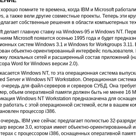
ЕНИЕ
 хорошо помните те времена, когда IBM и Microsoft работа
s, а также вели другие совместные проекты. Теперь эти к
едлагает собственные решения в области компьютерных те
oft делает главную ставку на Windows-95 и Windows NT. Пер
ниям Microsoft появится осенью 1995 года и будет предназ
ионных систем Windows 3.1 и Windows for Workgroups 3.11.
ован объектно-ориентированный интерфейс пользователя. К
жку локальных сетей и расширенный состав приложений (н
ора Word for Windows версии 2.0).
 касается Windows NT, то эта операционная система выпус
ed Server и Windows NT Workstation. Операционная систем
 очередь для файл-серверов и серверов СУБД. Она требует
ер, объем оперативной памяти должен быть не менее 16 Мб
кация Windows NT Workstation предназначена для оснащен
е работать с этой операционной системой, если в вашем 
тановлен процессор i386.
 очередь, IBM уже сейчас предлагает полностью 32-разряд
arp версии 3.0, которая имеет объектно-ориентированный 
терах с процессором i386, оснащенных оперативной памятью