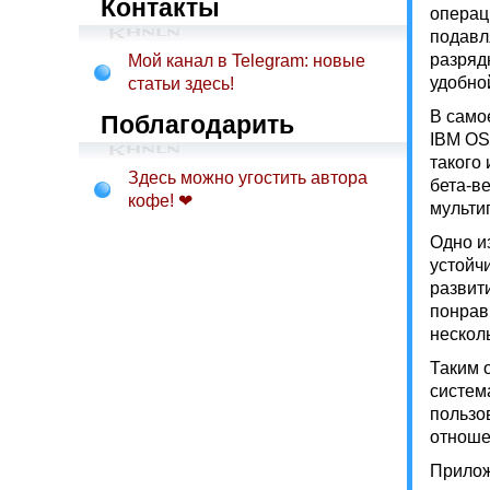
Контакты
операц
подавл
разряд
Мой канал в Telegram: новые
удобно
статьи здесь!
В само
Поблагодарить
IBM OS
такого 
Здесь можно угостить автора
бета-в
кофе! ❤
мульти
Одно и
устойч
развит
понрав
нескол
Таким 
систем
пользо
отноше
Прилож