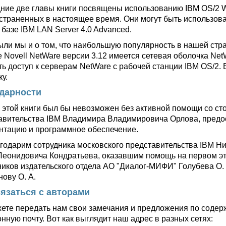
ние две главы книги посвящены использованию IBM OS/2 W
страненных в настоящее время. Они могут быть использова
 базе IBM LAN Server 4.0 Advanced.
ыли мы и о том, что наибольшую популярность в нашей стра
е Novell NetWare версии 3.12 имеется сетевая оболочка Ne
ть доступ к серверам NetWare с рабочей станции IBM OS/2. 
у.
дарности
 этой книги был бы невозможен без активной помощи со ст
авительства IBM Владимира Владимировича Орлова, пред
нтацию и программное обеспечение.
годарим сотрудника московского представительства IBM 
Леонидовича Кондратьева, оказавшим помощь на первом этап
иков издательского отдела АО "Диалог-МИФИ" Голубева О. А.
нову О. А.
вязаться с авторами
ете передать нам свои замечания и предложения по содерж
нную почту. Вот как выглядит наш адрес в разных сетях: