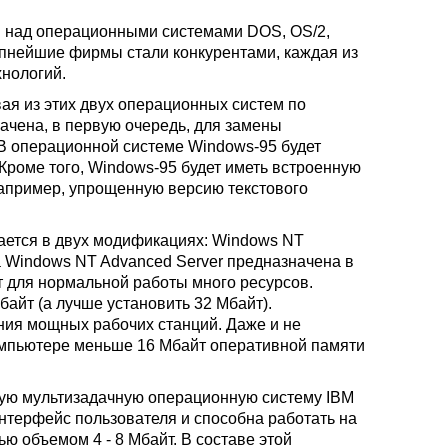
ли над операционными системами DOS, OS/2,
рупнейшие фирмы стали конкурентами, каждая из
хнологий.
вая из этих двух операционных систем по
начена, в первую очередь, для замены
 В операционной системе Windows-95 будет
роме того, Windows-95 будет иметь встроенную
апример, упрощенную версию текстового
кается в двух модификациях: Windows NT
а Windows NT Advanced Server предназначена в
 для нормальной работы много ресурсов.
айт (а лучше установить 32 Мбайт).
ия мощных рабочих станций. Даже и не
компьютере меньше 16 Мбайт оперативной памяти
ную мультизадачную операционную систему IBM
интерфейс пользователя и способна работать на
 объемом 4 - 8 Мбайт. В составе этой