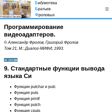
Б
иблиотека
Б
ратьев
Ф
роловых
Программирование
видеоадаптеров.
© Александр Фролов, Григорий Фролов
Том 21, М.: Диалог-МИФИ, 1993.
9. Стандартные функции вывода
языка Си
Функции putchar и putc
Функция puts
Функция printf
Функция putch
Функция cputs