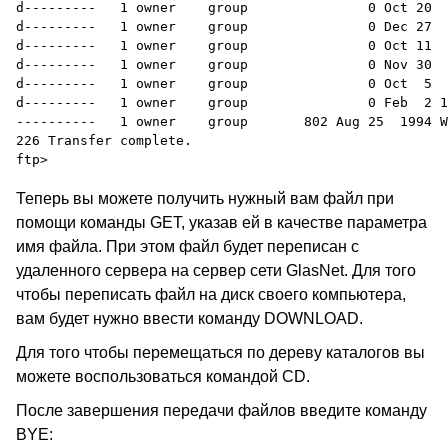
d---------   1 owner    group               0 Oct 20  
d---------   1 owner    group               0 Dec 27  
d---------   1 owner    group               0 Oct 11  
d---------   1 owner    group               0 Nov 30  
d---------   1 owner    group               0 Oct  5  
d---------   1 owner    group               0 Feb  2 1
----------   1 owner    group       802 Aug 25  1994 W
226 Transfer complete.

Теперь вы можете получить нужный вам файл при
помощи команды GET, указав ей в качестве параметра
имя файла. При этом файл будет переписан с
удаленного сервера на сервер сети GlasNet. Для того
чтобы переписать файл на диск своего компьютера,
вам будет нужно ввести команду DOWNLOAD.
Для того чтобы перемещаться по дереву каталогов вы
можете воспользоваться командой CD.
После завершения передачи файлов введите команду
BYE: