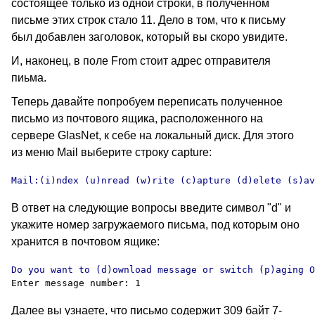
состоящее только из одной строки, в полученном
письме этих строк стало 11. Дело в том, что к письму
был добавлен заголовок, который вы скоро увидите.
И, наконец, в поле
From
стоит адрес отправителя
пиьма.
Теперь давайте попробуем переписать полученное
письмо из почтового ящика, расположенного на
сервере
GlasNet,
к себе на локальный диск. Для этого
из меню
Mail
выберите строку
capture:
Mail:(i)ndex (u)nread (w)rite (c)apture (d)elete (s)av
В ответ на следующие вопросы введите символ
"d"
и
укажите номер загружаемого письма, под которым оно
хранится в почтовом ящике:
Далее вы узнаете, что письмо содержит 309 байт 7-