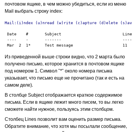
почтовом ящике, в чем можно убедиться, если из меню
Mail
выбрать строку
index:
Mail:(i)ndex (u)nread (w)rite (c)apture (d)elete (s)av
 Date    #       Subject                          Line
 ----    -       -------                          ----
Из приведенной выше строки видно, что 2 марта было
получено письмо, которое хранится в почтовом ящике
под номером 1. Символ
"*"
около номера письма
указывает, что письмо еще не прочитано (так и есть на
самом деле).
В столбце
Subject
отображается краткое содержимое
письма. Если в ящике лежит много писем, то вы легко
сможете найти нужное, пользуясь этим столбцом.
Столбец
Lines
позволит вам оценить размер письма.
Обратите внимание, что хотя мы посылали сообщение,