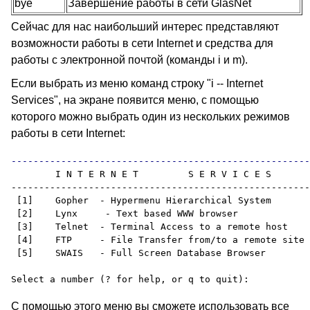
bye
Завершение работы в сети GlasNet
Сейчас для нас наибольший интерес представляют
возможности работы в сети Internet и средства для
работы с электронной почтой (команды i и m).
Если выбрать из меню команд строку "i -- Internet
Services", на экране появится меню, с помощью
которого можно выбрать один из нескольких режимов
работы в сети Internet:
        I N T E R N E T         S E R V I C E S

------------------------------------------------------
 [1]    Gopher  - Hypermenu Hierarchical System

 [2]    Lynx     - Text based WWW browser

 [3]    Telnet  - Terminal Access to a remote host

 [4]    FTP     - File Transfer from/to a remote site

 [5]    SWAIS   - Full Screen Database Browser

С помощью этого меню вы сможете использовать все