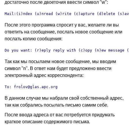
достаточно после двоеточия ввести символ
"w":
Mail:(i)ndex (u)nread (w)rite (c)apture (d)elete (s)av
После этого программа спросит у вас, желаете ли вы
ответить на сообщение, послать новое сообщение или
послать копию сообщения
:
Do you want: (r)eply reply with (c)opy (n)ew message (
Так как мы посылаем новое сообщение, мы вводим
символ
"n".
В ответ нам будет предложено ввести
электронный адрес корреспондента
:
To: frolov@glas.apc.org
В данном случае мы набрали свой собственный адрес,
так как собрались посылать письмо самим себе.
После ввода адреса от вас потребуется придумать
краткое описание содержимого письма.