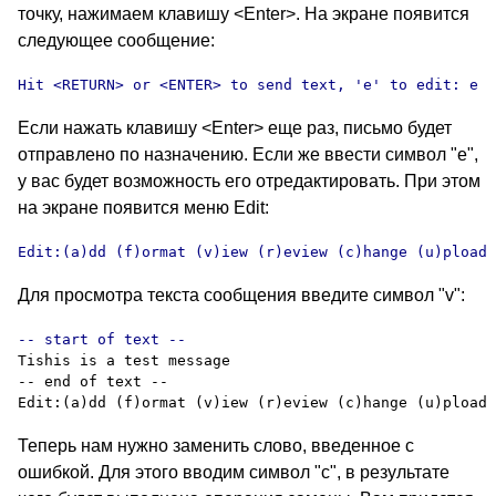
точку, нажимаем клавишу
<Enter>.
На экране появится
следующее сообщение
:
Hit <RETURN> or <ENTER> to send text, 'e' to edit: e
Если нажать клавишу
<Enter>
еще раз, письмо будет
отправлено по назначению. Если же ввести символ
"e",
у вас будет возможность его отредактировать. При этом
на экране появится меню
Edit:
Edit:(a)dd (f)ormat (v)iew (r)eview (c)hange (u)pload 
Для просмотра текста сообщения введите символ
"v":
Tishis is a test message

-- end of text --

Теперь нам нужно заменить слово, введенное с
ошибкой. Для этого вводим символ
"c"
, в результате