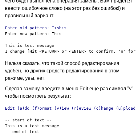
чего будет выполнена операция замены. Вам придется
ввести ошибочное слово (на этот раз без ошибок!) и
правильный вариант
:
Enter new pattern: This

This is test message

Нельзя сказать, что такой способ редактирования
удобен, но других средств редактирования в этом
режиме, увы, нет.
Сделав замену, введите в меню
Edit
еще раз символ
"v",
чтобы посмотреть результат
:
Edit:(a)dd (f)ormat (v)iew (r)eview (c)hange (u)pload 
-- start of text --

This is a test message
