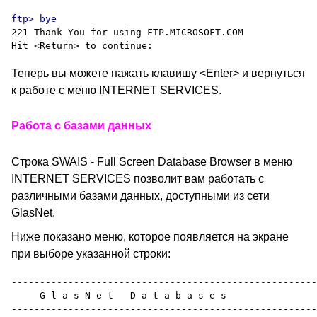
221 Thank You for using FTP.MICROSOFT.COM

Теперь вы можете нажать клавишу <Enter> и вернуться
к работе с меню INTERNET SERVICES.
Работа с базами данных
Строка SWAIS - Full Screen Database Browser в меню
INTERNET SERVICES позволит вам работать с
различными базами данных, доступными из сети
GlasNet.
Ниже показано меню, которое появляется на экране
при выборе указанной строки
:
     G l a s N e t   D a t a b a s e s

------------------------------------------------------