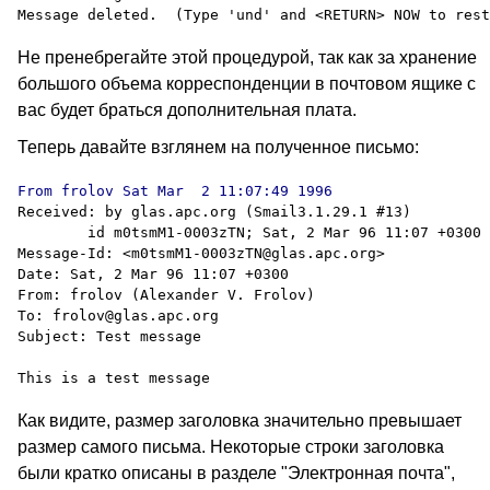
Не пренебрегайте этой процедурой, так как за хранение
большого объема корреспонденции в почтовом ящике с
вас будет браться дополнительная плата.
Теперь давайте взглянем на полученное письмо:
Received: by glas.apc.org (Smail3.1.29.1 #13)

	id m0tsmM1-0003zTN; Sat, 2 Mar 96 11:07 +0300

Message-Id: <m0tsmM1-0003zTN@glas.apc.org>

Date: Sat, 2 Mar 96 11:07 +0300

From: frolov (Alexander V. Frolov)

To: frolov@glas.apc.org

Subject: Test message

Как видите, размер заголовка значительно превышает
размер самого письма. Некоторые строки заголовка
были кратко описаны в разделе "Электронная почта",