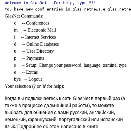
You have new conf entries in glas.netnews.e glas.netne
GlasNet Commands:

        c     -- Conferences

        m     -- Electronic Mail

        i     -- Internet Services

        d     -- Online Databases

        u     -- User Directory

        p     -- Payments

        s     -- Setup: Change your password, language, terminal type

        e     -- Extras

        bye   -- Logout

Your selection (? or 'h' for help):
Когда вы подключаетесь к сети GlasNet в первый раз (а
также в процессе дальнейшей работы), то можете
выбрать для общения с вами русский, английский,
немецкий, французский, португальский или испанский
язык. Подробнее об этом написано в книге