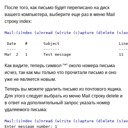
После того, как письмо будет переписано на диск
вашего компьютера, выберите еще раз в меню
Mail
строку
index:
Mail:(i)ndex (u)nread (w)rite (c)apture (d)elete (s)av
 Date    #       Subject                          Line
 ----    -       -------                          ----
Как видите, теперь символ
"*"
около номера письма
исчез, так как мы только что прочитали письмо и оно
уже не является новым.
Теперь вы можете удалить письмо из почтового ящика.
Для этого следует выбрать из меню
Mail
строку
delete
и
в ответ на дополнительный запрос указать номер
удаляемого письма:
Enter message number: 1
