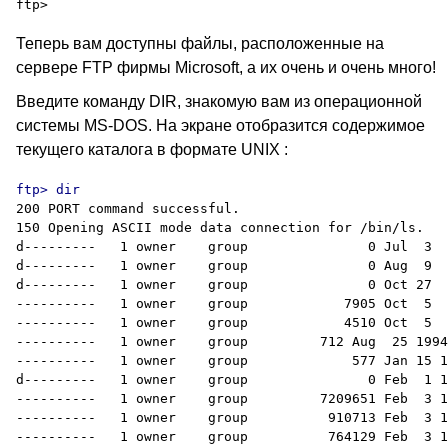
Теперь вам доступны файлы, расположенные на
сервере FTP фирмы Microsoft, а их очень и очень много!
Введите команду DIR, знакомую вам из операционной
системы MS-DOS. На экране отобразится содержимое
текущего каталога в формате UNIX :
200 PORT command successful.

150 Opening ASCII mode data connection for /bin/ls.

d---------   1 owner    group               0 Jul  3  
d---------   1 owner    group               0 Aug  9  
d---------   1 owner    group               0 Oct 27  
----------   1 owner    group            7905 Oct  5  
----------   1 owner    group            4510 Oct  5  
----------   1 owner    group         712 Aug  25 1994
----------   1 owner    group             577 Jan 15 1
d---------   1 owner    group               0 Feb  1 1
----------   1 owner    group         7209651 Feb  3 1
----------   1 owner    group          910713 Feb  3 1
----------   1 owner    group          764129 Feb  3 1