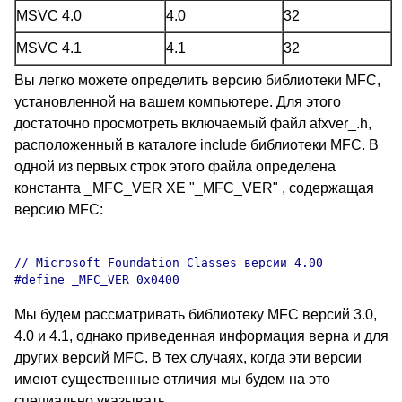
MSVC 4.0
4.0
32
MSVC 4.1
4.1
32
Вы легко можете определить версию библиотеки MFC,
установленной на вашем компьютере. Для этого
достаточно просмотреть включаемый файл afxver_.h,
расположенный в каталоге include библиотеки MFC. В
одной из первых строк этого файла определена
константа _MFC_VER XE "_MFC_VER" , содержащая
версию MFC:
// Microsoft Foundation Classes версии 4.00

Мы будем рассматривать библиотеку MFC версий 3.0,
4.0 и 4.1, однако приведенная информация верна и для
других версий MFC. В тех случаях, когда эти версии
имеют существенные отличия мы будем на это
специально указывать.