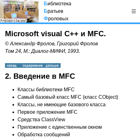
Б
иблиотека
Б
ратьев
Ф
роловых
Microsoft visual C++ и MFC.
© Александр Фролов, Григорий Фролов
Том 24, М.: Диалог-МИФИ, 1993.
2. Введение в MFC
Классы библиотеки MFC
Самый базовый класс MFC (класс CObject)
Классы, не имеющие базового класса
Первое приложение MFC
Средства ClassView
Приложение с единственным окном
Обработка сообщений