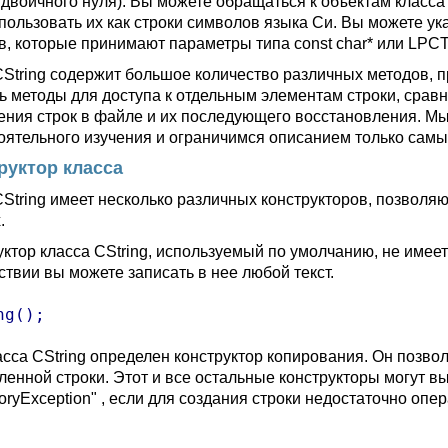
 двоичного нуля). Вы можете обращаться к объектам класса
спользовать их как строки символов языка Си. Вы можете ук
в, которые принимают параметры типа const char* или LPC
CString содержит большое количество различных методов, 
ть методы для доступа к отдельным элементам строки, сравн
ения строк в файле и их последующего восстановления. Мы
оятельного изучения и ограничимся описанием только сам
руктор класса
CString имеет несколько различных конструкторов, позволя
.
уктор класса CString, используемый по умолчанию, не имеет
ствии вы можете записать в нее любой текст.
ng();
асса CString определен конструктор копирования. Он позвол
ленной строки. Этот и все остальные конструкторы могут 
ryException" , если для создания строки недостаточно опе