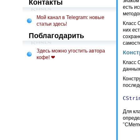
знаком
Контакты
есть и
методо
Мой канал в Telegram: новые
Класс 
статьи здесь!
них ес
Поблагодарить
сохран
самост
Здесь можно угостить автора
Конст
кофе! ❤
Класс 
данных
Констр
послед
CStri
Для кл
опреде
"CMemo