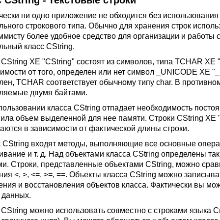
 CString - текстовые строки
чески ни одно приложение не обходится без использования 
льного строкового типа. Обычно для хранения строк испол
ммисту более удобное средство для организации и работы с
льный класс CString.
 CString XE "CString" состоят из символов, типа TCHAR X
симости от того, определен или нет символ _UNICODE XE 
лен, TCHAR соответствует обычному типу char. В противно
ляемые двумя байтами.
пользовании класса CString отпадает необходимость постоян
ила объем выделенной для нее памяти. Строки CString XE 
аются в зависимости от фактической длины строки.
с CString входят методы, выполняющие все основные опера
вание и т. д. Над объектами класса CString определены так
ми. Строки, представленные объектами CString, можно сра
ия <, >, <=, >=, ==. Объекты класса CString можно записыва
ения и восстановления объектов класса. Фактически вы мож
 данных.
 CString можно использовать совместно с строками языка 