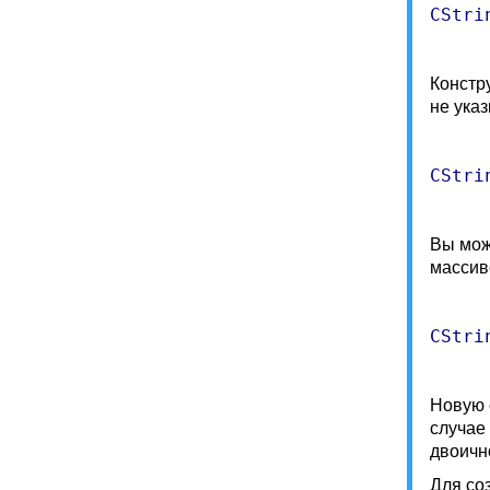
CStri
Констр
не ука
CStri
Вы мож
массив
CStri
Новую 
случае
двоичн
Для со