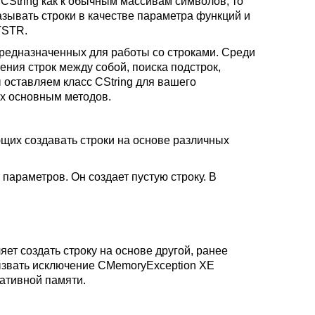
 CString как к обычным массивам символов, то
азывать строки в качестве параметра функций и
TSTR.
предназначенных для работы со строками. Среди
ения строк между собой, поиска подстрок,
 оставляем класс CString для вашего
ых основным методов.
ющих создавать строки на основе различных
 параметров. Он создает пустую строку. В
яет создать строку на основе другой, ранее
вызвать исключение CMemoryException XE
ративной памяти.