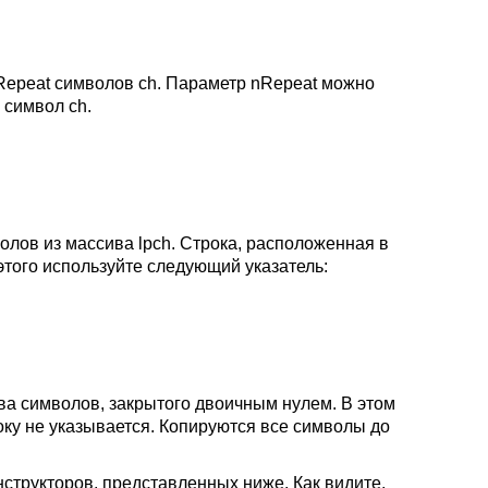
nRepeat символов ch. Параметр nRepeat можно
 символ ch.
олов из массива lpch. Строка, расположенная в
этого используйте следующий указатель:
ва символов, закрытого двоичным нулем. В этом
оку не указывается. Копируются все символы до
нструкторов, представленных ниже. Как видите,