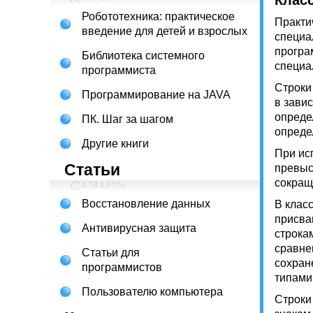
Класс
Робототехника: практическое
Практи
введение для детей и взрослых
специа
програ
Библиотека системного
специа
программиста
Строки
Программирование на JAVA
в зави
опреде
ПК. Шаг за шагом
опреде
Другие книги
При ис
Статьи
превыс
сокращ
Восстановление данных
В клас
присваи
Антивирусная защита
строка
сравнен
Статьи для
сохран
программистов
типами
Пользователю компьютера
Строки