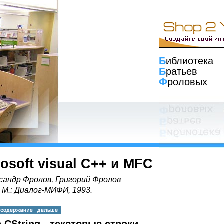
Б
иблиотека
Б
ратьев
Ф
роловых
rosoft visual C++ и MFC
сандр Фролов, Григорий Фролов
, М.: Диалог-МИФИ, 1993.