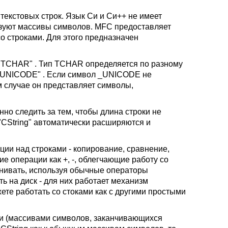
текстовых строк. Язык Си и Си++ не имеет
ьзуют массивы символов. MFC предоставляет
о строками. Для этого предназначен
E "TCHAR" . Тип TCHAR определяется по разному
"_UNICODE" . Если символ _UNICODE не
м случае он представляет символы,
но следить за тем, чтобы длина строки не
"CString" автоматически расширяются и
ции над строками - копирование, сравнение,
ие операции как +, -, облегчающие работу со
внивать, используя обычные операторы
ть на диск - для них работает механизм
ете работать со стоками как с другими простыми
Си (массивами символов, заканчивающихся