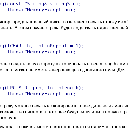
ng(const CString& stringSrc);

уктор, представленный ниже, позволяет создать строку из 
зывать. В этом случае строка будет содержать единственный
ng(TCHAR ch, int nRepeat = 1);

ете создать новую строку и скопировать в нее nLength симв
е lpch, может не иметь завершающего двоичного нуля. Для 
ng(LPCTSTR lpch, int nLength);

строку можно создать и скопировать в нее данные из масси
 количество символов, которые будут записаны в новую стр
ого нуля.
здания строки вы можете воспользоваться одним из трех ко