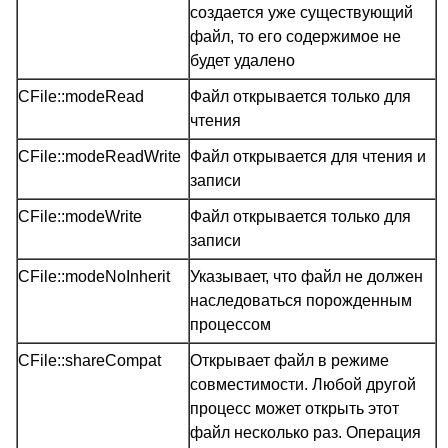
создается уже существующий
файл, то его содержимое не
будет удалено
CFile::modeRead
Файл открывается только для
чтения
CFile::modeReadWrite
Файл открывается для чтения и
записи
CFile::modeWrite
Файл открывается только для
записи
CFile::modeNoInherit
Указывает, что файл не должен
наследоваться порожденным
процессом
CFile::shareCompat
Открывает файл в режиме
совместимости. Любой другой
процесс может открыть этот
файл несколько раз. Операция