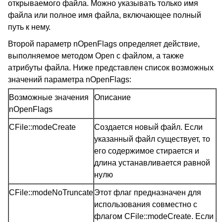
открываемого файла. Можно указывать только имя
файла или полное имя файла, включающее полный
путь к нему.
Второй параметр nOpenFlags определяет действие,
выполняемое методом Open с файлом, а также
атрибуты файла. Ниже представлен список возможных
значений параметра nOpenFlags:
Возможные значения
Описание
nOpenFlags
CFile::modeCreate
Создается новый файл. Если
указанный файл существует, то
его содержимое стирается и
длина устанавливается равной
нулю
CFile::modeNoTruncate
Этот флаг предназначен для
использования совместно с
флагом CFile::modeCreate. Если