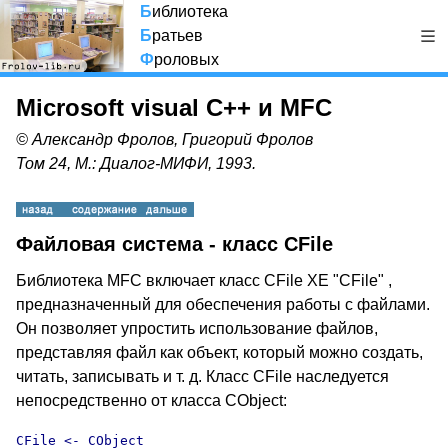
Б
иблиотека
Б
ратьев
Ф
роловых
Microsoft visual C++ и MFC
© Александр Фролов, Григорий Фролов
Том 24, М.: Диалог-МИФИ, 1993.
Файловая система - класс CFile
Библиотека MFC включает класс CFile XE "CFile" ,
предназначенный для обеспечения работы с файлами.
Он позволяет упростить использование файлов,
представляя файл как объект, который можно создать,
читать, записывать и т. д. Класс CFile наследуется
непосредственно от класса CObject:
CFile <- CObject 