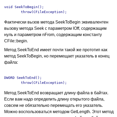
void SeekToBegin();

Фактически вызов метода SeekToBegin эквивалентен
вызову метода Seek с параметром lOff, содержащим
нуль и параметром nFrom, содержащим константу
CFile::begin.
Метод SeekToEnd имеет почти такой же прототип как
метод SeekToBegin, но перемещает указатель в конец
файла:
DWORD SeekToEnd();

Метод SeekToEnd возвращает длину файла в байтах.
Если вам надо определить длину открытого файла,
совсем не обязательно перемещать его указатель.
Можно воспользоваться методом GetLength. Этот метод