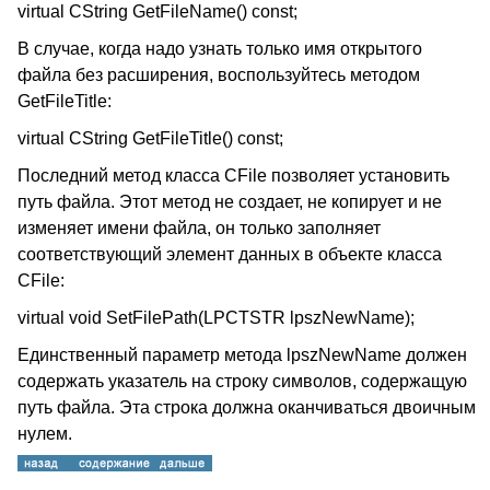
virtual CString GetFileName() const;
В случае, когда надо узнать только имя открытого
файла без расширения, воспользуйтесь методом
GetFileTitle:
virtual CString GetFileTitle() const;
Последний метод класса CFile позволяет установить
путь файла. Этот метод не создает, не копирует и не
изменяет имени файла, он только заполняет
соответствующий элемент данных в объекте класса
CFile:
virtual void SetFilePath(LPCTSTR lpszNewName);
Единственный параметр метода lpszNewName должен
содержать указатель на строку символов, содержащую
путь файла. Эта строка должна оканчиваться двоичным
нулем.