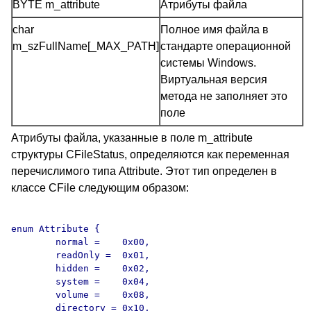
BYTE m_attribute
Атрибуты файла
char
Полное имя файла в
m_szFullName[_MAX_PATH]
стандарте операционной
системы Windows.
Виртуальная версия
метода не заполняет это
поле
Атрибуты файла, указанные в поле m_attribute
структуры CFileStatus, определяются как переменная
перечислимого типа Attribute. Этот тип определен в
классе CFile следующим образом:
enum Attribute {

	normal =    0x00,

	readOnly =  0x01,

	hidden =    0x02,

	system =    0x04,

	volume =    0x08,

	directory = 0x10,
