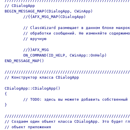
//////////////////////////////////////////////////////
// CDialogApp

BEGIN_MESSAGE_MAP(CDialogApp, CWinApp)

	//{{AFX_MSG_MAP(CDialogApp)

	// ClassWizard размещает в данном блоке макрокоманды для 

	// обработки сообщений. Не изменяйте содержимое этого блока 

	// вручную

	//}}AFX_MSG

	ON_COMMAND(ID_HELP, CWinApp::OnHelp)

END_MESSAGE_MAP()

//////////////////////////////////////////////////////
// Конструктор класса CDialogApp 

CDialogApp::CDialogApp()

{

	// TODO: здесь вы можете добавить собственный код

}

//////////////////////////////////////////////////////
// Создаем один объект класса CDialogApp. Это будет гл
// объект приложения
