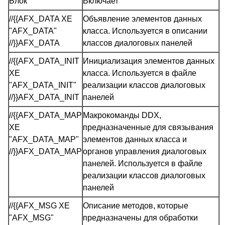
Блок
Включает
//{{AFX_DATA XE
Объявление элементов данных
"AFX_DATA"
класса. Используется в описании
//}}AFX_DATA
классов диалоговых панелей
//{{AFX_DATA_INIT
Инициализация элементов данных
XE
класса. Используется в файле
"AFX_DATA_INIT"
реализации классов диалоговых
//}}AFX_DATA_INIT
панелей
//{{AFX_DATA_MAP
Макрокоманды DDX,
XE
предназначенные для связывания
"AFX_DATA_MAP"
элементов данных класса и
//}}AFX_DATA_MAP
органов управления диалоговых
панелей. Используется в файле
реализации классов диалоговых
панелей
//{{AFX_MSG XE
Описание методов, которые
"AFX_MSG"
предназначены для обработки