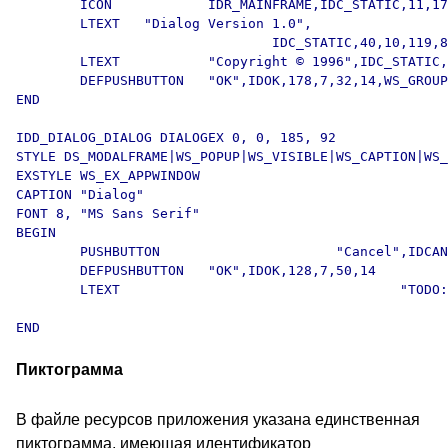
	ICON		IDR_MAINFRAME,IDC_STATIC,11,17,20,20

	LTEXT 	"Dialog Version 1.0", 

				IDC_STATIC,40,10,119,8,SS_NOPREFIX

	LTEXT		"Copyright © 1996",IDC_STATIC,40,25,119,8

	DEFPUSHBUTTON	"OK",IDOK,178,7,32,14,WS_GROUP

END

IDD_DIALOG_DIALOG DIALOGEX 0, 0, 185, 92

STYLE DS_MODALFRAME|WS_POPUP|WS_VISIBLE|WS_CAPTION|WS_
EXSTYLE WS_EX_APPWINDOW

CAPTION "Dialog"

FONT 8, "MS Sans Serif"

BEGIN

	PUSHBUTTON			"Cancel",IDCANCEL,128,23,50,14

	DEFPUSHBUTTON	"OK",IDOK,128,7,50,14

	LTEXT					"TODO: Place dialog controls here.", 

							IDC_STATIC,5,34,113,
Пиктограмма
В файле ресурсов приложения указана единственная
пиктограмма, имеющая идентификатор