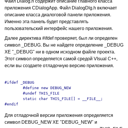
Файл Dialog.h содержит описание главного класса
приложения CDialogApp. Файл DialogDlg.h включает
описание класса диалоговой панели приложения.
Именно эта панель будет представлять
пользовательский интерфейс нашего приложения.
Далее директива #ifdef проверяет, был ли определен
символ _DEBUG. Вы не найдете определение _DEBUG
XE "_DEBUG" ни в одном исходном файле проекта.
Этот символ определяется самой средой VIsual C++,
если вы создаете отладочную версию приложения.
#ifdef _DEBUG

	#define new DEBUG_NEW

	#undef THIS_FILE

	static char THIS_FILE[] = __FILE__;

Для отладочной версии приложения определяется
символ DEBUG_NEW XE "DEBUG_NEW" и