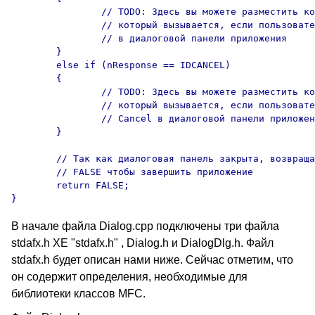
		// TODO: Здесь вы можете разместить код приложения, 

		// который вызывается, если пользователь нажмет кнопку OK 

		// в диалоговой панели приложения

	}

	else if (nResponse == IDCANCEL)

	{

		// TODO: Здесь вы можете разместить код приложения, 

		// который вызывается, если пользователь нажмет кнопку 

		// Cancel в диалоговой панели приложения

	}

	// Так как диалоговая панель закрыта, возвращаем значение 

	// FALSE чтобы завершить приложение 

	return FALSE;

В начале файла Dialog.cpp подключены три файла
stdafx.h XE "stdafx.h" , Dialog.h и DialogDlg.h. Файл
stdafx.h будет описан нами ниже. Сейчас отметим, что
он содержит определения, необходимые для
библиотеки классов MFC.