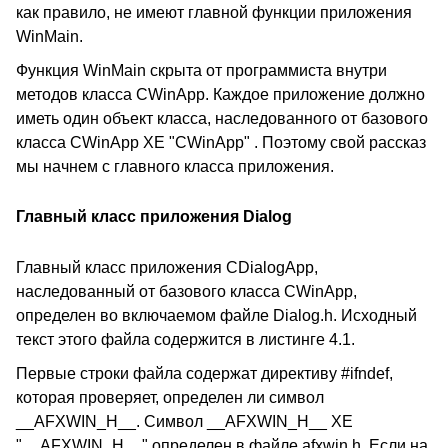
как правило, не имеют главной функции приложения
WinMain.
Функция WinMain скрыта от программиста внутри
методов класса CWinApp. Каждое приложение должно
иметь один объект класса, наследованного от базового
класса CWinApp XE "CWinApp" . Поэтому свой рассказ
мы начнем с главного класса приложения.
Главный класс приложения
Dialog
Главный класс приложения CDialogApp,
наследованный от базового класса CWinApp,
определен во включаемом файле Dialog.h. Исходный
текст этого файла содержится в листинге 4.1.
Первые строки файла содержат директиву #ifndef,
которая проверяет, определен ли символ
__AFXWIN_H__. Символ __AFXWIN_H__ XE
"__AFXWIN_H__" определен в файле afxwin.h. Если на