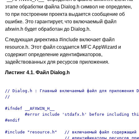
этапе обработки файла Dialog.h символ не определен,
то при построении проекта выдается сообщение об
ошибке. Это гарантирует, что включаемый файл
afxwin.h будет обработан до Dialog.h.
Следующая директива #include включает файл
resource.h. Этот файл создается MFC AppWizard и
содержит определение идентификаторов,
задействованных для ресурсов приложения.
Листинг 4.1. Файл Dialog.h
// Dialog.h : Главный включаемый файл для приложения D
//

#ifndef __AFXWIN_H__

	#error include 'stdafx.h' before including this file for PCH

#endif

#include "resource.h"   // включаемый файл содержащий 

                        // идентификаторы ресурсов при