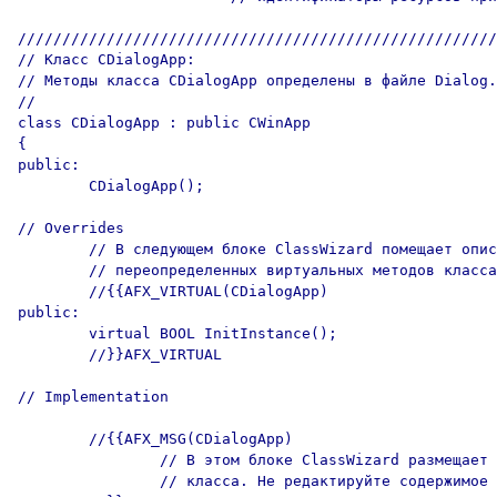
//////////////////////////////////////////////////////
// Класс CDialogApp:

// Методы класса CDialogApp определены в файле Dialog.
//

class CDialogApp : public CWinApp

{

public:

	CDialogApp();

// Overrides

	// В следующем блоке ClassWizard помещает описания 

	// переопределенных виртуальных методов класса

	//{{AFX_VIRTUAL(CDialogApp)

public:

	virtual BOOL InitInstance();

	//}}AFX_VIRTUAL

// Implementation

	//{{AFX_MSG(CDialogApp)

		// В этом блоке ClassWizard размещает описания методов 

		// класса. Не редактируйте содержимое этого блока вручную
