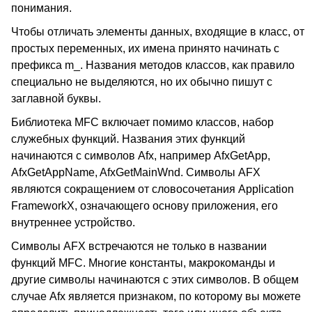
понимания.
Чтобы отличать элементы данных, входящие в класс, от
простых переменных, их имена принято начинать с
префикса m_. Названия методов классов, как правило
специально не выделяются, но их обычно пишут с
заглавной буквы.
Библиотека MFC включает помимо классов, набор
служебных функций. Названия этих функций
начинаются с символов Afx, например AfxGetApp,
AfxGetAppName, AfxGetMainWnd. Символы AFX
являются сокращением от словосочетания Application
FrameworkX, означающего основу приложения, его
внутреннее устройство.
Символы AFX встречаются не только в названии
функций MFC. Многие константы, макрокоманды и
другие символы начинаются с этих символов. В общем
случае Afx является признаком, по которому вы можете