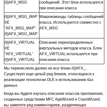
//}}AFX_MSG
сообщений. Этот блок используется
при описании класса
//{{AFX_MSG_MAP
Макрокоманды таблицы сообщений
XE
класса. Используются совместно с
"AFX_MSG_MAP"
AFX_MSG
//}}AFX_MSG_MAP
//{{AFX_VIRTUAL
Описание переопределенных
XE
виртуальных методов класса. Блок
"AFX_VIRTUAL"
AFX_VIRTUAL используется при
//}}AFX_VIRTUAL
описании класса
Мы перечислили далеко не все блоки //{{AFX_.
Существует еще целый ряд блоков, относящихся к
реализации технологии OLE и использованию баз
данных.
Когда вы будете изучать описание классов приложения,
созданных средствами MFC AppWizard и ClassWizard,
вы заметите ряд комментариев, разделяющих