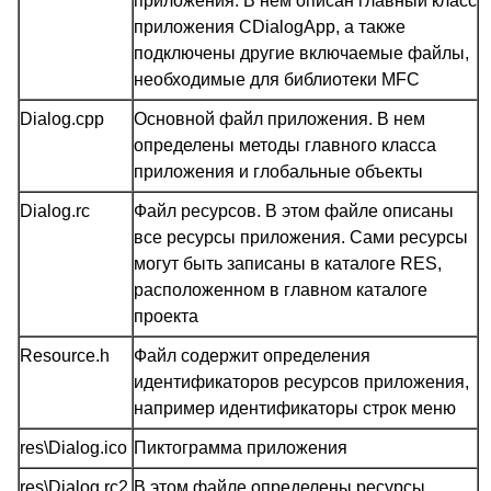
приложения. В нем описан главный класс
приложения CDialogApp, а также
подключены другие включаемые файлы,
необходимые для библиотеки MFC
Dialog.cpp
Основной файл приложения. В нем
определены методы главного класса
приложения и глобальные объекты
Dialog.rc
Файл ресурсов. В этом файле описаны
все ресурсы приложения. Сами ресурсы
могут быть записаны в каталоге RES,
расположенном в главном каталоге
проекта
Resource.h
Файл содержит определения
идентификаторов ресурсов приложения,
например идентификаторы строк меню
res\Dialog.ico
Пиктограмма приложения
res\Dialog.rc2
В этом файле определены ресурсы,