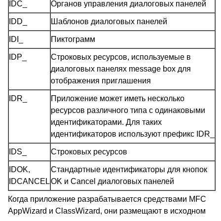
IDC_
Органов управления диалоговых панелей
IDD_
Шаблонов диалоговых панелей
IDI_
Пиктограмм
IDP_
Строковых ресурсов, используемые в
диалоговых панелях message box для
отображения приглашения
IDR_
Приложение может иметь несколько
ресурсов различного типа с одинаковыми
идентификаторами. Для таких
идентификаторов используют префикс IDR_
IDS_
Строковых ресурсов
IDOK,
Стандартные идентификаторы для кнопок
IDCANCEL
OK и Cancel диалоговых панелей
Когда приложение разрабатывается средствами MFC
AppWizard и ClassWizard, они размещают в исходном