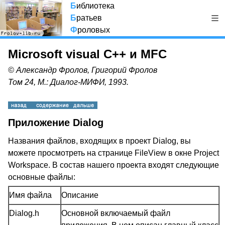
Б
иблиотека
Б
ратьев
Ф
роловых
Microsoft visual C++ и MFC
© Александр Фролов, Григорий Фролов
Том 24, М.: Диалог-МИФИ, 1993.
Приложение Dialog
Названия файлов, входящих в проект Dialog, вы
можете просмотреть на странице FileView в окне Project
Workspace. В состав нашего проекта входят следующие
основные файлы:
Имя файла
Описание
Dialog.h
Основной включаемый файл