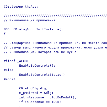
CDialogApp theApp;

//////////////////////////////////////////////////////
// Инициализация приложения 

BOOL CDialogApp::InitInstance()

{

// Стандартная инициализация приложения. Вы можете сок
// размер выполняемого модуля приложения, если удалите
// инициализацию, которая вам не нужна

#ifdef _AFXDLL

	Enable3dControls();

#else

	Enable3dControlsStatic();

#endif

	CDialogDlg dlg;

	m_pMainWnd = &dlg;

	int nResponse = dlg.DoModal();

	if (nResponse == IDOK)

	{
