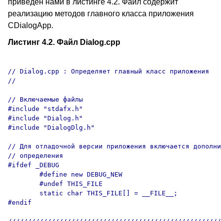
приведен нами в листинге 4.2. Файл содержит
реализацию методов главного класса приложения
CDialogApp.
Листинг 4.2. Файл Dialog.cpp
// Dialog.cpp : Определяет главный класс приложения

//

// Включаемые файлы 

#include "stdafx.h"

#include "Dialog.h"

#include "DialogDlg.h"

// Для отладочной версии приложения включается дополни
// определения

#ifdef _DEBUG

	#define new DEBUG_NEW

	#undef THIS_FILE

	static char THIS_FILE[] = __FILE__;

#endif
