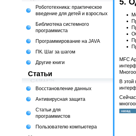
5. 
Робототехника: практическое
введение для детей и взрослых
М
П
Библиотека системного
П
программиста
О
П
Программирование на JAVA
П
ПК. Шаг за шагом
MFC Ap
Другие книги
интерф
Многоо
Статьи
В этой
интерф
Восстановление данных
Сейчас
Антивирусная защита
многоо
Статьи для
программистов
Пользователю компьютера