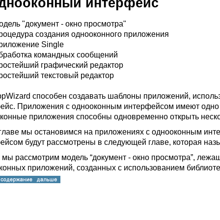
Однооконный интерфейс
одель "документ - окно просмотра"
роцедура создания однооконного приложения
риложение Single
бработка командных сообщений
ростейший графический редактор
ростейший текстовый редактор
pWizard способен создавать шаблоны приложений, испол
ейс. Приложения с однооконным интерфейсом имеют одно 
конные приложения способны одновременно открыть неско
 главе мы остановимся на приложениях с однооконным ин
ейсом будут рассмотрены в следующей главе, которая наз
 мы рассмотрим модель “документ - окно просмотра”, лежащ
конных приложений, созданных с использованием библиоте