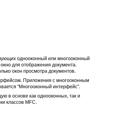
ьзующих однооконный или многооконный
окно для отображения документа.
лько окон просмотра документов.
терфейсом. Приложения с многооконным
ывается “Многооконный интерфейс”.
ую в основе как однооконных, так и
ки классов MFC.