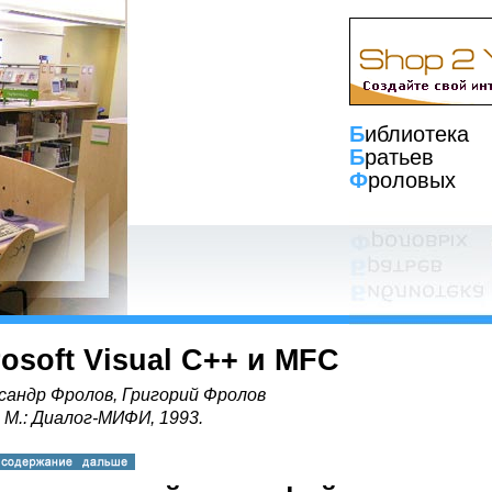
Б
иблиотека
Б
ратьев
Ф
роловых
rosoft Visual C++ и MFC
сандр Фролов, Григорий Фролов
, М.: Диалог-МИФИ, 1993.