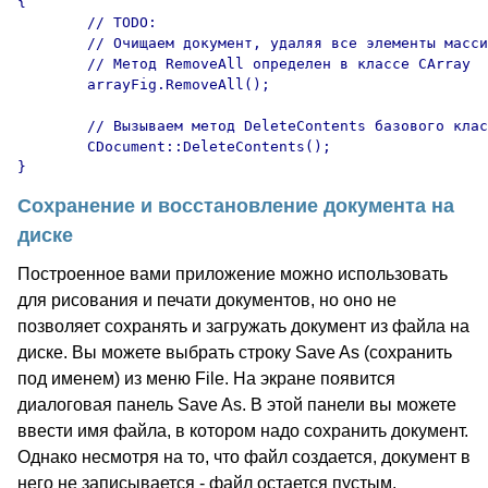
{

	// TODO:

	// Очищаем документ, удаляя все элементы массива arrayFig.

	// Метод RemoveAll определен в классе CArray

	arrayFig.RemoveAll();

	// Вызываем метод DeleteContents базового класса CDocument

	CDocument::DeleteContents();

Сохранение и восстановление документа на
диске
Построенное вами приложение можно использовать
для рисования и печати документов, но оно не
позволяет сохранять и загружать документ из файла на
диске. Вы можете выбрать строку Save As (сохранить
под именем) из меню File. На экране появится
диалоговая панель Save As. В этой панели вы можете
ввести имя файла, в котором надо сохранить документ.
Однако несмотря на то, что файл создается, документ в
него не записывается - файл остается пустым.