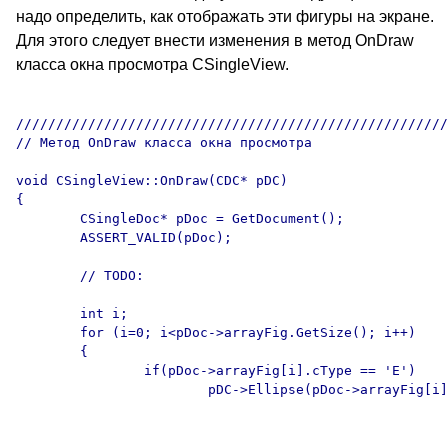
надо определить, как отображать эти фигуры на экране.
Для этого следует внести изменения в метод OnDraw
класса окна просмотра CSingleView.
//////////////////////////////////////////////////////
// Метод OnDraw класса окна просмотра

void CSingleView::OnDraw(CDC* pDC)

{

	CSingleDoc* pDoc = GetDocument();

	ASSERT_VALID(pDoc);

	// TODO: 

	int i;

	for (i=0; i<pDoc->arrayFig.GetSize(); i++)

	{

		if(pDoc->arrayFig[i].cType == 'E')

			pDC->Ellipse(pDoc->arrayFig[i].xyFigCenter.x-10,

							pDoc->arrayFig[i].xyFigCenter.y-10
							pDoc->arrayFig[i].xyFigCenter.x+10
							pDoc->arrayFig[i].xyFigCenter.y+10)