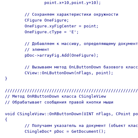
		point.x+10,point.y+10);

	// Сохраняем характеристики окружности

	CFigure	OneFigure;

	OneFigure.xyFigCenter = point;

	OneFigure.cType = 'E';

	// Добавляем к массиву, определяющему документ, новый 

	// элемент

	pDoc->arrayFig.Add(OneFigure);

	// Вызываем метод OnLButtonDown базового класса CView

	CView::OnLButtonDown(nFlags, point);

}

//////////////////////////////////////////////////////
// Метод OnRButtonDown класса CSingleView 

// Обрабатывает сообщения правой кнопки мыши

void CSingleView::OnRButtonDown(UINT nFlags, CPoint po
{

	// Получаем указатель на документ (объект класса CSingleDoc)

	CSingleDoc* pDoc = GetDocument();
