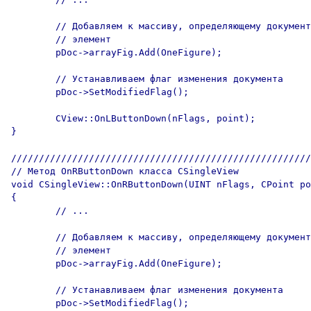
	// Добавляем к массиву, определяющему документ, новый 

	// элемент

	pDoc->arrayFig.Add(OneFigure);

	// Устанавливаем флаг изменения документа

	pDoc->SetModifiedFlag();

	CView::OnLButtonDown(nFlags, point);

}

//////////////////////////////////////////////////////
// Метод OnRButtonDown класса CSingleView 

void CSingleView::OnRButtonDown(UINT nFlags, CPoint po
{

	// ...

	// Добавляем к массиву, определяющему документ, новый 

	// элемент

	pDoc->arrayFig.Add(OneFigure);

	// Устанавливаем флаг изменения документа

	pDoc->SetModifiedFlag();
