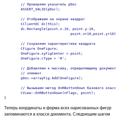
	// Проверяем указатель pDoc

	ASSERT_VALID(pDoc);

	// Отображаем на экране квадрат

	CClientDC dc(this);

	dc.Rectangle(point.x-10, point.y-10, 

				point.x+10,point.y+10);

	// Сохраняем характеристики квадрата

	CFigure	OneFigure;

	OneFigure.xyFigCenter = point;

	OneFigure.cType = 'R';

	// Добавляем к массиву, определяющему документ, новый 

	// элемент

	pDoc->arrayFig.Add(OneFigure);

	// Вызываем метод OnRButtonDown базового класса CView

	CView::OnRButtonDown(nFlags, point);

Теперь координаты и форма всех нарисованных фигур
запоминаются в классе документа. Следующим шагом