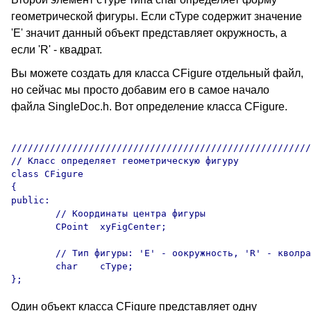
геометрической фигуры. Если cType содержит значение
'E' значит данный объект представляет окружность, а
если 'R' - квадрат.
Вы можете создать для класса CFigure отдельный файл,
но сейчас мы просто добавим его в самое начало
файла SingleDoc.h. Вот определение класса CFigure.
//////////////////////////////////////////////////////
// Класс определяет геометрическую фигуру

class CFigure

{

public:

	// Координаты центра фигуры

	CPoint	xyFigCenter;

	// Тип фигуры: 'E' - оокружность, 'R' - кволрат

	char	cType;

Один объект класса CFigure представляет одну