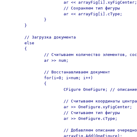
			ar << arrayFig[i].xyFigCenter;

			// Сохраняем тип фигуры

			ar << arrayFig[i].cType;

		}

	}

	// Загрузка документа

	else

	{

		// Считываем количество элементов, составляющих документ

		ar >> num; 

		// Восстанавливаем документ

		for(i=0; i<num; i++)

		{

			CFigure OneFigure; // описание одной фигуры

			// Считываем координаты центра фигуры

			ar >> OneFigure.xyFigCenter;

			// Считываем тип фигуры

			ar >> OneFigure.cType;

			// Добавляем описание очередной фигуры в документ

			arrayFig.Add(OneFigure);
