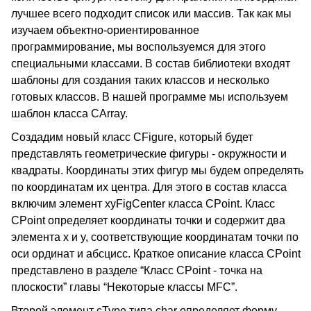
лучшее всего подходит список или массив. Так как мы
изучаем объектно-ориентированное
программирование, мы воспользуемся для этого
специальными классами. В состав библиотеки входят
шаблоны для создания таких классов и несколько
готовых классов. В нашей программе мы используем
шаблон класса CArray.
Создадим новый класс CFigure, который будет
представлять геометрические фигуры - окружности и
квадраты. Координаты этих фигур мы будем определять
по координатам их центра. Для этого в состав класса
включим элемент xyFigCenter класса CPoint. Класс
CPoint определяет координаты точки и содержит два
элемента x и y, соответствующие координатам точки по
оси ординат и абсцисс. Краткое описание класса CPoint
представлено в разделе “Класс CPoint - точка на
плоскости” главы “Некоторые классы MFC”.
Второй элемент cType типа char определяет форму