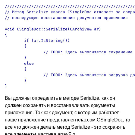
//////////////////////////////////////////////////////
// Метод Serialize класса CSingleDoc отвечает за сохра
// последующее восстановление документов приложения

void CSingleDoc::Serialize(CArchive& ar)

{

	if (ar.IsStoring())

	{

		// TODO: Здесь выполняется сохранение документа 

	}

	else

	{

		// TODO: Здесь выполняется загрузка документа

	}

Вы должны определить в методе Serialize, как он
должен сохранять и восстанавливать документы
приложения. Так как документ, с которым работает
наше приложение представлен классом CSingleDoc, то
все что должен делать метод Serialize - это сохранять
все элементы массива arrayFig.