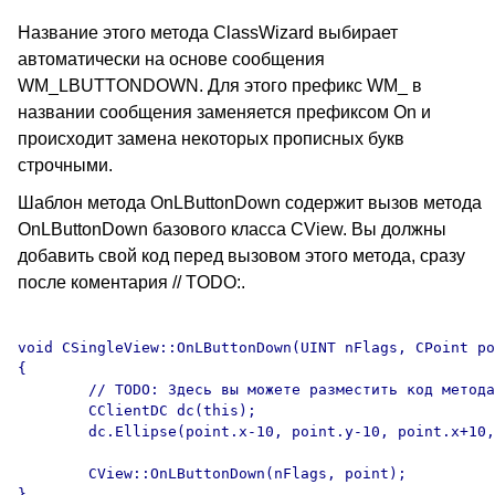
Название этого метода ClassWizard выбирает
автоматически на основе сообщения
WM_LBUTTONDOWN. Для этого префикс WM_ в
названии сообщения заменяется префиксом On и
происходит замена некоторых прописных букв
строчными.
Шаблон метода OnLButtonDown содержит вызов метода
OnLButtonDown базового класса CView. Вы должны
добавить свой код перед вызовом этого метода, сразу
после коментария // TODO:.
void CSingleView::OnLButtonDown(UINT nFlags, CPoint po
{

	// TODO: Здесь вы можете разместить код метода

	CClientDC dc(this);

	dc.Ellipse(point.x-10, point.y-10, point.x+10,point.y+10);

	CView::OnLButtonDown(nFlags, point);
