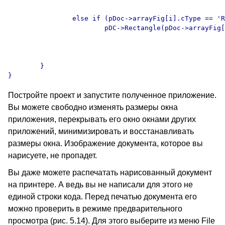
		else if (pDoc->arrayFig[i].cType == 'R')

			pDC->Rectangle(pDoc->arrayFig[i].xyFigCenter.x-10,

							pDoc->arrayFig[i].xyFigCenter.y-10
							pDoc->arrayFig[i].xyFigCenter.x+10
							pDoc->arrayFig[i].xyFigCenter.y+10)
	}

Постройте проект и запустите полученное приложение.
Вы можете свободно изменять размеры окна
приложения, перекрывать его окно окнами других
приложений, минимизировать и восстанавливать
размеры окна. Изображение документа, которое вы
нарисуете, не пропадет.
Вы даже можете распечатать нарисованный документ
на принтере. А ведь вы не написали для этого не
единой строки кода. Перед печатью документа его
можно проверить в режиме предварительного
просмотра (рис. 5.14). Для этого выберите из меню File