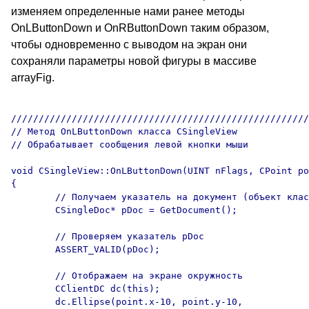
изменяем определенные нами ранее методы
OnLButtonDown и OnRButtonDown таким образом,
чтобы одновременно с выводом на экран они
сохраняли параметры новой фигуры в массиве
arrayFig.
//////////////////////////////////////////////////////
// Метод OnLButtonDown класса CSingleView 

// Обрабатывает сообщения левой кнопки мыши

void CSingleView::OnLButtonDown(UINT nFlags, CPoint po
{

	// Получаем указатель на документ (объект класса CSingleDoc)

	CSingleDoc* pDoc = GetDocument();

	// Проверяем указатель pDoc

	ASSERT_VALID(pDoc);

	// Отображаем на экране окружность

	CClientDC dc(this);

	dc.Ellipse(point.x-10, point.y-10, 
