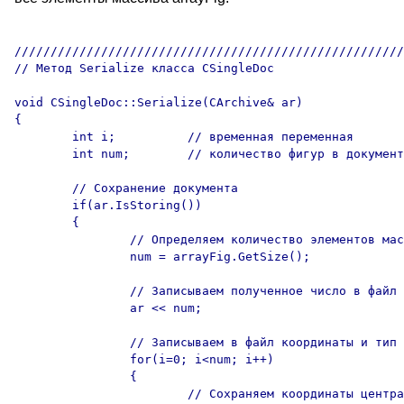
//////////////////////////////////////////////////////
// Метод Serialize класса CSingleDoc

void CSingleDoc::Serialize(CArchive& ar)

{

	int i;		// временная переменная 

	int num;	// количество фигур в документе

	// Сохранение документа

	if(ar.IsStoring())

	{	

		// Определяем количество элементов массива arrayFig

		num = arrayFig.GetSize();

		// Записываем полученное число в файл

		ar << num;

		// Записываем в файл координаты и тип фигур

		for(i=0; i<num; i++)

		{

			// Сохраняем координаты центра фигуры
