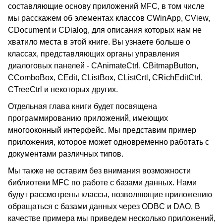
составляющие основу приложений MFC, в том числе
мы расскажем об элементах классов CWinApp, CView,
CDocument и СDialog, для описания которых нам не
хватило места в этой книге. Вы узнаете больше о
классах, представляющих органы управления
диалоговых панелей - CAnimateCtrl, CBitmapButton,
CComboBox, CEdit, CListBox, CListCrtl, CRichEditCtrl,
CTreeCtrl и некоторых других.
Отдельная глава книги будет посвящена
программированию приложений, имеющих
многооконный интерфейс. Мы представим пример
приложения, которое может одновременно работать с
документами различных типов.
Мы также не оставим без внимания возможности
библиотеки MFC по работе с базами данных. Нами
будут рассмотрены классы, позволяющие приложению
обращаться с базами данных через ODBС и DAO. В
качестве примера мы приведем несколько приложений,