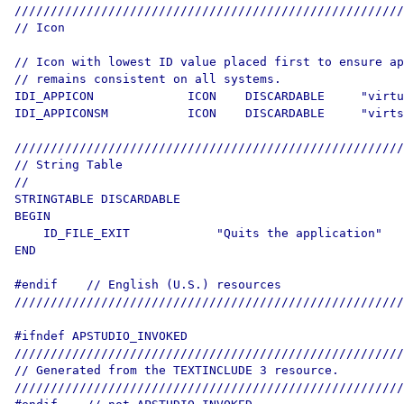
//////////////////////////////////////////////////////
// Icon

// Icon with lowest ID value placed first to ensure ap
// remains consistent on all systems.

IDI_APPICON             ICON    DISCARDABLE     "virtu
IDI_APPICONSM           ICON    DISCARDABLE     "virts
//////////////////////////////////////////////////////
// String Table

//

STRINGTABLE DISCARDABLE 

BEGIN

    ID_FILE_EXIT            "Quits the application"

END

#endif    // English (U.S.) resources

//////////////////////////////////////////////////////
#ifndef APSTUDIO_INVOKED

//////////////////////////////////////////////////////
// Generated from the TEXTINCLUDE 3 resource.

//////////////////////////////////////////////////////