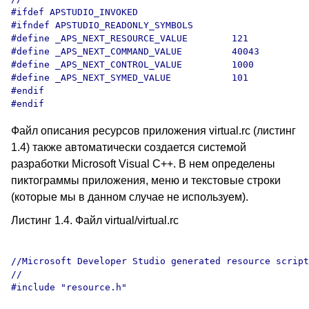
#ifdef APSTUDIO_INVOKED

#ifndef APSTUDIO_READONLY_SYMBOLS

#define _APS_NEXT_RESOURCE_VALUE        121

#define _APS_NEXT_COMMAND_VALUE         40043

#define _APS_NEXT_CONTROL_VALUE         1000

#define _APS_NEXT_SYMED_VALUE           101

#endif

Файл описания ресурсов приложения virtual.rc (листинг
1.4) также автоматически создается системой
разработки Microsoft Visual C++. В нем определены
пиктограммы приложения, меню и текстовые строки
(которые мы в данном случае не используем).
Листинг 1.4. Файл virtual/virtual.rc
//Microsoft Developer Studio generated resource script
//

#include "resource.h"
