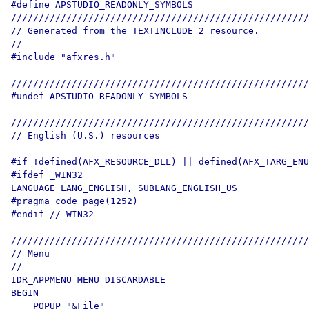
#define APSTUDIO_READONLY_SYMBOLS

//////////////////////////////////////////////////////
// Generated from the TEXTINCLUDE 2 resource.

//

#include "afxres.h"

//////////////////////////////////////////////////////
#undef APSTUDIO_READONLY_SYMBOLS

//////////////////////////////////////////////////////
// English (U.S.) resources

#if !defined(AFX_RESOURCE_DLL) || defined(AFX_TARG_ENU
#ifdef _WIN32

LANGUAGE LANG_ENGLISH, SUBLANG_ENGLISH_US

#pragma code_page(1252)

#endif //_WIN32

//////////////////////////////////////////////////////
// Menu

//

IDR_APPMENU MENU DISCARDABLE 

BEGIN

    POPUP "&File"
