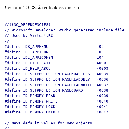
Листинг 1.3. Файл virtual/resource.h
//{{NO_DEPENDENCIES}}

// Microsoft Developer Studio generated include file.

// Used by Virtual.RC

//

#define IDR_APPMENU                     102

#define IDI_APPICON                     103

#define IDI_APPICONSM                   104

#define ID_FILE_EXIT                    40001

#define ID_HELP_ABOUT                   40003

#define ID_SETPROTECTION_PAGENOACCESS   40035

#define ID_SETPROTECTION_PAGEREADONLY   40036

#define ID_SETPROTECTION_PAGEREADWRITE  40037

#define ID_SETPROTECTION_PAGEGUARD      40038

#define ID_MEMORY_READ                  40039

#define ID_MEMORY_WRITE                 40040

#define ID_MEMORY_LOCK                  40041

#define ID_MEMORY_UNLOCK                40042

// Next default values for new objects

// 
