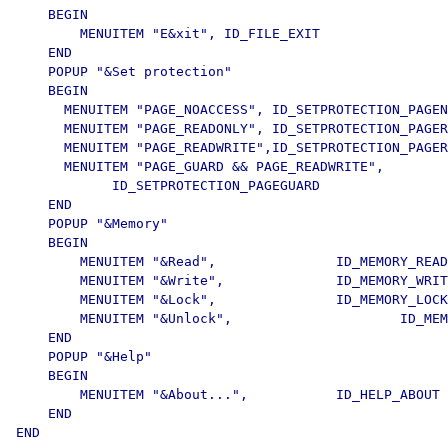
    BEGIN

        MENUITEM "E&xit", ID_FILE_EXIT

    END

    POPUP "&Set protection"

    BEGIN

      MENUITEM "PAGE_NOACCESS", ID_SETPROTECTION_PAGEN
      MENUITEM "PAGE_READONLY", ID_SETPROTECTION_PAGER
      MENUITEM "PAGE_READWRITE",ID_SETPROTECTION_PAGER
      MENUITEM "PAGE_GUARD && PAGE_READWRITE", 

            ID_SETPROTECTION_PAGEGUARD

    END

    POPUP "&Memory"

    BEGIN

        MENUITEM "&Read",               ID_MEMORY_READ

        MENUITEM "&Write",              ID_MEMORY_WRIT
        MENUITEM "&Lock",               ID_MEMORY_LOCK

        MENUITEM "&Unlock",                     ID_MEM
    END

    POPUP "&Help"

    BEGIN

        MENUITEM "&About...",           ID_HELP_ABOUT

    END

END
