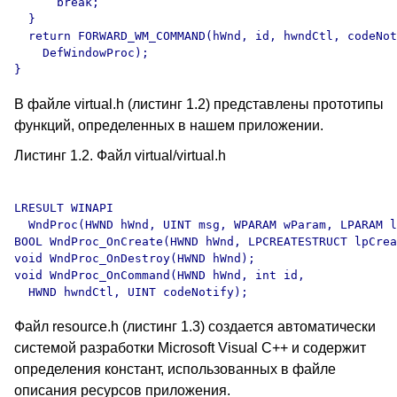
В файле virtual.h (листинг 1.2) представлены прототипы
функций, определенных в нашем приложении.
Листинг 1.2. Файл virtual/virtual.h
LRESULT WINAPI

  WndProc(HWND hWnd, UINT msg, WPARAM wParam, LPARAM l
BOOL WndProc_OnCreate(HWND hWnd, LPCREATESTRUCT lpCrea
void WndProc_OnDestroy(HWND hWnd);

void WndProc_OnCommand(HWND hWnd, int id, 

Файл resource.h (листинг 1.3) создается автоматически
системой разработки Microsoft Visual C++ и содержит
определения констант, использованных в файле
описания ресурсов приложения.